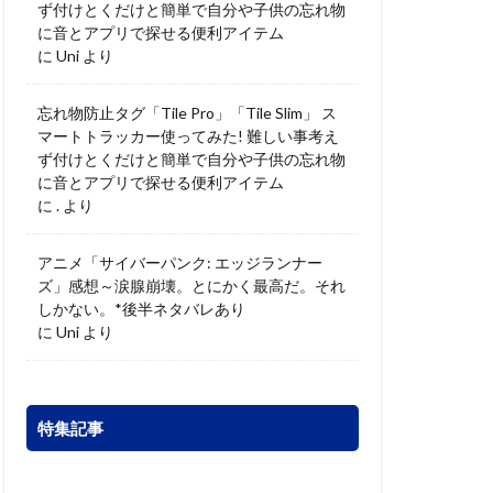
ず付けとくだけと簡単で自分や子供の忘れ物
に音とアプリで探せる便利アイテム
に
Uni
より
忘れ物防止タグ「Tile Pro」「Tile Slim」 ス
マートトラッカー使ってみた! 難しい事考え
ず付けとくだけと簡単で自分や子供の忘れ物
に音とアプリで探せる便利アイテム
に
.
より
アニメ「サイバーパンク: エッジランナー
ズ」感想～涙腺崩壊。とにかく最高だ。それ
しかない。*後半ネタバレあり
に
Uni
より
特集記事