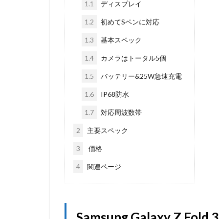
1.1
ディスプレイ
1.2
初めてSペンに対応
1.3
基本スペック
1.4
カメラはトータル5個
1.5
バッテリー&25W急速充電
1.6
IP68防水
1.7
対応周波数帯
2
主要スペック
3
価格
4
関連ページ
Samsung Galaxy Z Fold