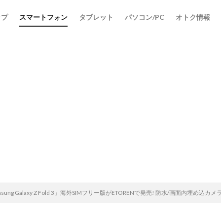
ップ
スマートフォン
タブレット
パソコン/PC
オトク情報
検索
ung Galaxy Z Fold 3」海外SIMフリー版がETORENで発売! 防水/画面内埋め