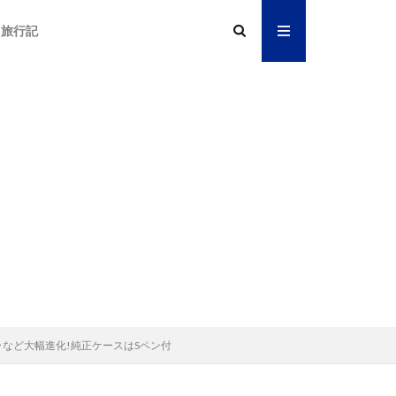
旅行記
込カメラなど大幅進化!純正ケースはSペン付