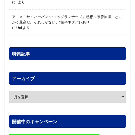
に
.
より
アニメ「サイバーパンク: エッジランナーズ」感想～涙腺崩壊。とに
かく最高だ。それしかない。*後半ネタバレあり
に
Uni
より
特集記事
アーカイブ
開催中のキャンペーン