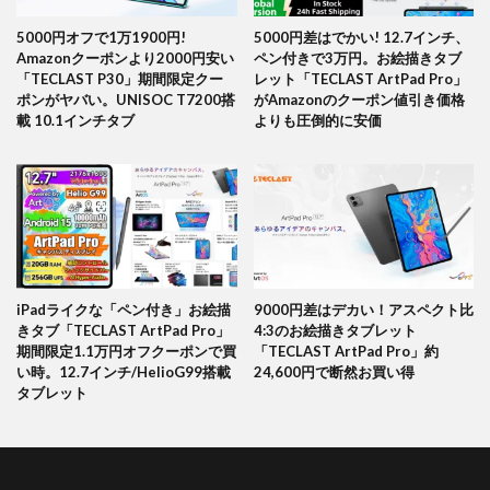
5000円オフで1万1900円!
5000円差はでかい! 12.7インチ、
Amazonクーポンより2000円安い
ペン付きで3万円。お絵描きタブ
「TECLAST P30」期間限定クー
レット「TECLAST ArtPad Pro」
ポンがヤバい。UNISOC T7200搭
がAmazonのクーポン値引き価格
載 10.1インチタブ
よりも圧倒的に安価
iPadライクな「ペン付き」お絵描
9000円差はデカい！アスペクト比
きタブ「TECLAST ArtPad Pro」
4:3のお絵描きタブレット
期間限定1.1万円オフクーポンで買
「TECLAST ArtPad Pro」約
い時。12.7インチ/HelioG99搭載
24,600円で断然お買い得
タブレット