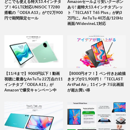
どこでも使える特大13.4インチタ
Amazonセールより安いクーポン
ブ！4G LTE対応UNISOC T7280
あり! 超特大13.4インチタブレッ
搭載の「ODEA A13」がで2万900
ト「TECLAST T65 Plus」が約3
円で期間限定セール
万円に。AnTuTu 40万点/120Hz
画面/WidevineL1対応
【11/4まで】9000円以下！動画
【8000円オフ！】ペン付きお絵描
視聴に最適なAnTuTu 22万点の11
きタブが21,900円！「TECLAST
インチタブ「ODEA A11」が
ArtPad Air」11インチ 7:5比画面
Amazonで爆安キャンペーン中
が超お買い得