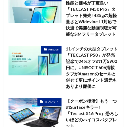
性能と価格が丁度良い
「TECLAST M50 Pro」タ
ブレット発売! 435gの超軽
量さとWidevine L1対応で
快適で美麗な動画視聴が可
能なSIMフリータブレット
11インチの大型タブレット
Amazon
「TECLAST P50」が発売
記念で24%オフの1万5900
円に。UNISOC T606搭載
タブがAmazonのセールと
併せて更にポイント還元も
ありより廉価に
【クーポン復活】もう一つ
タブレット
のSurfaceキラー!
『Teclast X16 Pro』恐ろし
いほどのハイコスパタブレ
ット