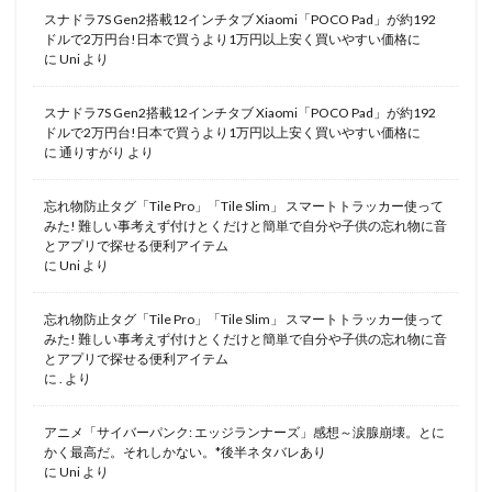
スナドラ7S Gen2搭載12インチタブ Xiaomi「POCO Pad」が約192
ドルで2万円台!日本で買うより1万円以上安く買いやすい価格に
に
Uni
より
スナドラ7S Gen2搭載12インチタブ Xiaomi「POCO Pad」が約192
ドルで2万円台!日本で買うより1万円以上安く買いやすい価格に
に
通りすがり
より
忘れ物防止タグ「Tile Pro」「Tile Slim」 スマートトラッカー使って
みた! 難しい事考えず付けとくだけと簡単で自分や子供の忘れ物に音
とアプリで探せる便利アイテム
に
Uni
より
忘れ物防止タグ「Tile Pro」「Tile Slim」 スマートトラッカー使って
みた! 難しい事考えず付けとくだけと簡単で自分や子供の忘れ物に音
とアプリで探せる便利アイテム
に
.
より
アニメ「サイバーパンク: エッジランナーズ」感想～涙腺崩壊。とに
かく最高だ。それしかない。*後半ネタバレあり
に
Uni
より