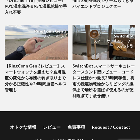
「Dreame T16」実機レビュー!
4msの応答速度でゲームもできる
90℃温水洗浄＆95℃温風乾燥で手
ハイエンドプロジェクター
入れ不要
【RingConn Gen 3レビュー】ス
SwitchBot スマートサーキュレー
マートウォッチを超えた？皮膚温
タースタンド型レビュー – コード
度の変化から布団の剥ぎ取りまで
レス仕様かつ最長28時間稼働。梅
分かる正確性や24時間血管ヘルス
雨の洗濯物乾燥からリビングの換
管理も
気まで場所を選ばず使えるのが便
利過ぎて手放せ無い
オトクな情報
レビュー
免責事項
Request / Contact