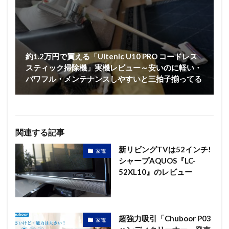
約1.2万円で買える「Ultenic U10 PRO コードレス
スティック掃除機」実機レビュー～安いのに軽い・
パワフル・メンテナンスしやすいと三拍子揃ってる
関連する記事
新リビングTVは52インチ!
家電
シャープAQUOS『LC-
52XL10』のレビュー
超強力吸引「Chuboor P03
家電