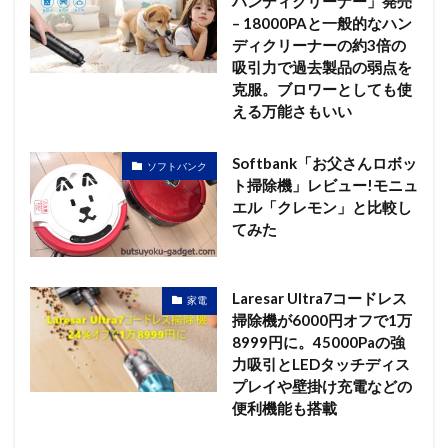
ハンディクリーナー」発売
– 18000PAと一般的なハン
ディクリーナーの約3倍の
吸引力で過去製品の弱点を
克服。ブロワーとしても使
える万能さもいい
Softbank「お父さんロボッ
ソフトバンク
ト掃除機」レビュー!モニュ
エル「クレモン」と比較し
てみた
Laresar Ultra7コードレス
家電
掃除機が6000円オフで1万
8999円に。45000Paの強
力吸引とLEDタッチディス
プレイや壁掛け充電などの
便利機能も搭載