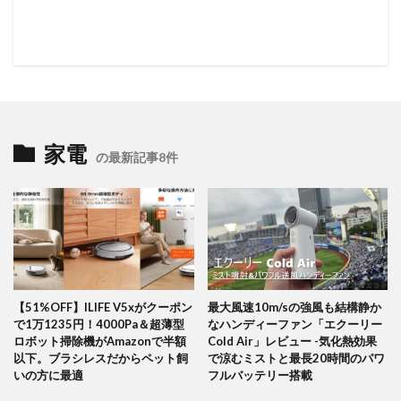
家電
の最新記事8件
【51%OFF】ILIFE V5xがクーポン
最大風速10m/sの強風も結構静か
で1万1235円！4000Pa＆超薄型
なハンディーファン「エクーリー
ロボット掃除機がAmazonで半額
Cold Air」レビュー -気化熱効果
以下。ブラシレスだからペット飼
で涼むミストと最長20時間のパワ
いの方に最適
フルバッテリー搭載