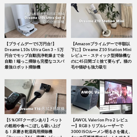
【プライムデーで5万円台!】
【Amazonプライムデーで半額以
Dreame L10s Ultra Gen 3 – 5万
下に】Dreame Z10 Station Mini
円台でモップ自動洗浄乾燥まで全
レビュー – スティック型掃除機な
自動！端っこ掃除も完璧なコスパ
のに45日間ゴミ捨て要らず。猫の
最強ロボット掃除機
毛や猫砂も強力吸引
【5％OFFクーポンあり】ペット
【AWOL Valerion Pro 2 レビュ
の粗相や食べこぼしも吸い上げ
ー】RGBトリプルレーザーで
る！床磨き乾湿両用掃除機
3000 ISOルーメン明るさを備え、