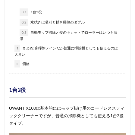
0.1
1台2役
0.2
水拭きは吸引と拭き掃除のダブル
0.3
自動モップ掃除と髪の毛カットでローラーはいつも清
潔
1
まとめ: 床掃除メインだが普通に掃除機としても使えるのは
大きい
2
価格
1台2役
UWANT X100は基本的にはモップ掛け用のコードレススティ
ッククリーナーですが、普通の掃除機としても使える1台2役
タイプ。