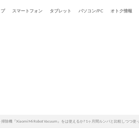
ップ
スマートフォン
タブレット
パソコン/PC
オトク情報
ト掃除機『Xiaomi Mi Robot Vacuum』をは使えるか? 1ヶ月間ルンバと比較しつつ