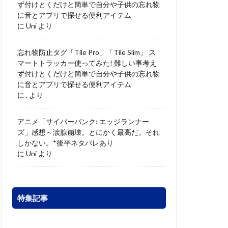
ず付けとくだけと簡単で自分や子供の忘れ物
に音とアプリで探せる便利アイテム
に
Uni
より
忘れ物防止タグ「Tile Pro」「Tile Slim」 ス
マートトラッカー使ってみた! 難しい事考え
ず付けとくだけと簡単で自分や子供の忘れ物
に音とアプリで探せる便利アイテム
に
.
より
アニメ「サイバーパンク: エッジランナー
ズ」感想～涙腺崩壊。とにかく最高だ。それ
しかない。*後半ネタバレあり
に
Uni
より
特集記事