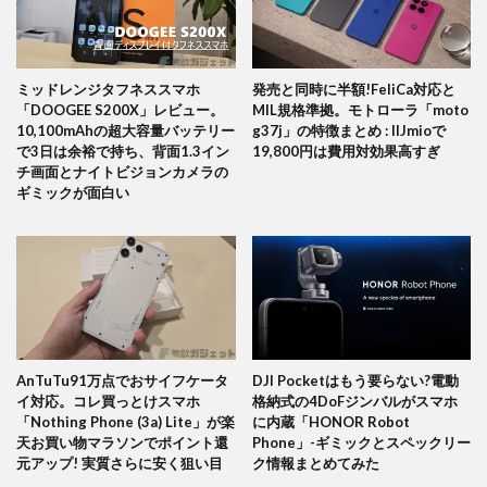
ミッドレンジタフネススマホ
発売と同時に半額!FeliCa対応と
「DOOGEE S200X」レビュー。
MIL規格準拠。モトローラ「moto
10,100mAhの超大容量バッテリー
g37j」の特徴まとめ : IIJmioで
で3日は余裕で持ち、背面1.3イン
19,800円は費用対効果高すぎ
チ画面とナイトビジョンカメラの
ギミックが面白い
AnTuTu91万点でおサイフケータ
DJI Pocketはもう要らない?電動
イ対応。コレ買っとけスマホ
格納式の4DoFジンバルがスマホ
「Nothing Phone (3a) Lite」が楽
に内蔵「HONOR Robot
天お買い物マラソンでポイント還
Phone」-ギミックとスペックリー
元アップ! 実質さらに安く狙い目
ク情報まとめてみた