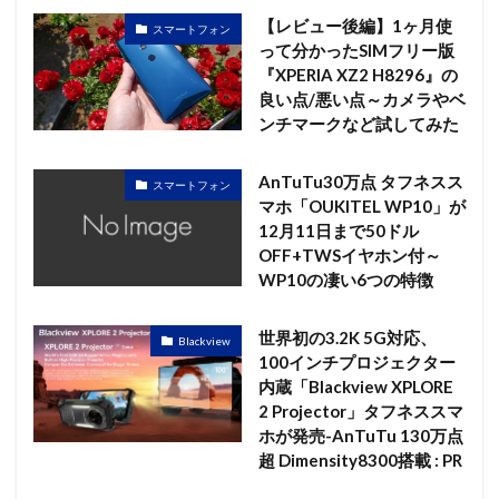
【レビュー後編】1ヶ月使
スマートフォン
って分かったSIMフリー版
『XPERIA XZ2 H8296』の
良い点/悪い点～カメラやベ
ンチマークなど試してみた
AnTuTu30万点 タフネスス
スマートフォン
マホ「OUKITEL WP10」が
12月11日まで50ドル
OFF+TWSイヤホン付～
WP10の凄い6つの特徴
世界初の3.2K 5G対応、
Blackview
100インチプロジェクター
内蔵「Blackview XPLORE
2 Projector」タフネススマ
ホが発売-AnTuTu 130万点
超 Dimensity8300搭載 : PR