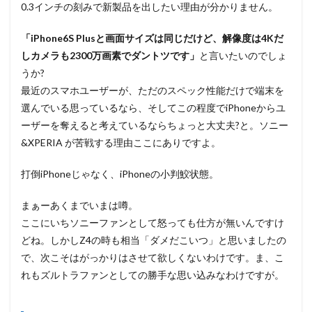
0.3インチの刻みで新製品を出したい理由が分かりません。
「iPhone6S Plusと画面サイズは同じだけど、解像度は4Kだ
しカメラも2300万画素でダントツです」
と言いたいのでしょ
うか?
最近のスマホユーザーが、ただのスペック性能だけで端末を
選んでいる思っているなら、そしてこの程度でiPhoneからユ
ーザーを奪えると考えているならちょっと大丈夫?と。ソニー
&XPERIA が苦戦する理由ここにありですよ。
打倒iPhoneじゃなく、iPhoneの小判鮫状態。
まぁーあくまでいまは噂。
ここにいちソニーファンとして怒っても仕方が無いんですけ
どね。しかしZ4の時も相当「ダメだこいつ」と思いましたの
で、次こそはがっかりはさせて欲しくないわけです。ま、こ
れもズルトラファンとしての勝手な思い込みなわけですが。