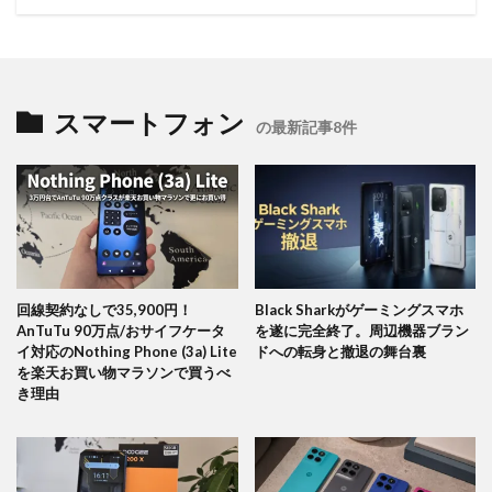
スマートフォン
の最新記事8件
回線契約なしで35,900円！
Black Sharkがゲーミングスマホ
AnTuTu 90万点/おサイフケータ
を遂に完全終了。周辺機器ブラン
イ対応のNothing Phone (3a) Lite
ドへの転身と撤退の舞台裏
を楽天お買い物マラソンで買うべ
き理由