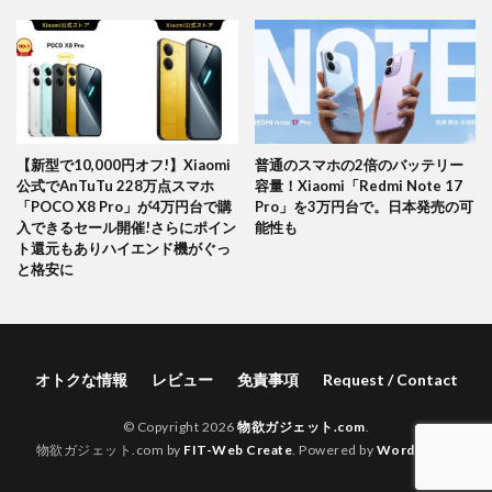
【新型で10,000円オフ!】Xiaomi
普通のスマホの2倍のバッテリー
公式でAnTuTu 228万点スマホ
容量！Xiaomi「Redmi Note 17
「POCO X8 Pro」が4万円台で購
Pro」を3万円台で。日本発売の可
入できるセール開催!さらにポイン
能性も
ト還元もありハイエンド機がぐっ
と格安に
オトクな情報
レビュー
免責事項
Request / Contact
© Copyright 2026
物欲ガジェット.com
.
物欲ガジェット.com by
FIT-Web Create
. Powered by
WordPress
.