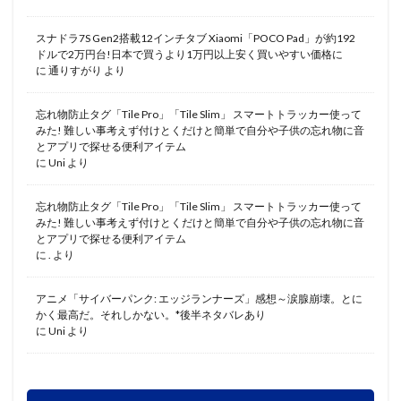
スナドラ7S Gen2搭載12インチタブ Xiaomi「POCO Pad」が約192
ドルで2万円台!日本で買うより1万円以上安く買いやすい価格に
に
通りすがり
より
忘れ物防止タグ「Tile Pro」「Tile Slim」 スマートトラッカー使って
みた! 難しい事考えず付けとくだけと簡単で自分や子供の忘れ物に音
とアプリで探せる便利アイテム
に
Uni
より
忘れ物防止タグ「Tile Pro」「Tile Slim」 スマートトラッカー使って
みた! 難しい事考えず付けとくだけと簡単で自分や子供の忘れ物に音
とアプリで探せる便利アイテム
に
.
より
アニメ「サイバーパンク: エッジランナーズ」感想～涙腺崩壊。とに
かく最高だ。それしかない。*後半ネタバレあり
に
Uni
より