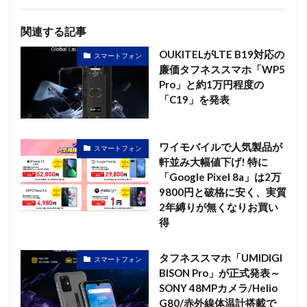
関連する記事
OUKITELがLTE B19対応の
スマートフォン
廉価タフネススマホ「WP5
Pro」と約1万円程度の
「C19」を発表
ワイモバイルで人気製品が
スマートフォン
軒並み大幅値下げ! 特に
「Google Pixel 8a」は2万
9800円と破格に安く、実質
2年縛りが無くなりお買い
得
タフネススマホ「UMIDIGI
スマートフォン
BISON Pro」が正式発表～
SONY 48MPカメラ/Helio
G80/赤外線体温計搭載で