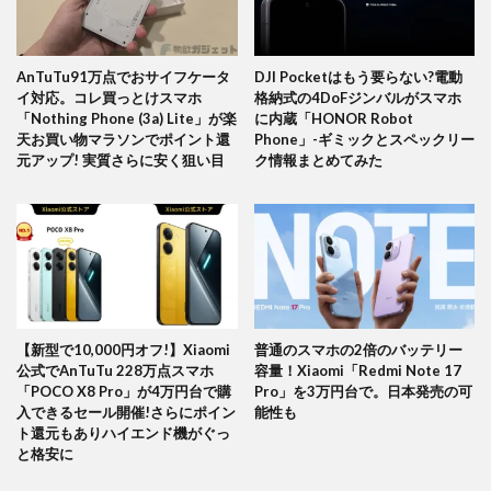
AnTuTu91万点でおサイフケータ
DJI Pocketはもう要らない?電動
イ対応。コレ買っとけスマホ
格納式の4DoFジンバルがスマホ
「Nothing Phone (3a) Lite」が楽
に内蔵「HONOR Robot
天お買い物マラソンでポイント還
Phone」-ギミックとスペックリー
元アップ! 実質さらに安く狙い目
ク情報まとめてみた
【新型で10,000円オフ!】Xiaomi
普通のスマホの2倍のバッテリー
公式でAnTuTu 228万点スマホ
容量！Xiaomi「Redmi Note 17
「POCO X8 Pro」が4万円台で購
Pro」を3万円台で。日本発売の可
入できるセール開催!さらにポイン
能性も
ト還元もありハイエンド機がぐっ
と格安に