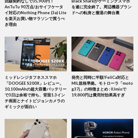
回線契約なしで35,900円！
Black Sharkがゲーミングスマホ
AnTuTu 90万点/おサイフケータ
を遂に完全終了。周辺機器ブラン
イ対応のNothing Phone (3a) Lite
ドへの転身と撤退の舞台裏
を楽天お買い物マラソンで買うべ
き理由
ミッドレンジタフネススマホ
発売と同時に半額!FeliCa対応と
「DOOGEE S200X」レビュー。
MIL規格準拠。モトローラ「moto
10,100mAhの超大容量バッテリー
g37j」の特徴まとめ : IIJmioで
で3日は余裕で持ち、背面1.3イン
19,800円は費用対効果高すぎ
チ画面とナイトビジョンカメラの
ギミックが面白い