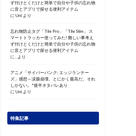
ず付けとくだけと簡単で自分や子供の忘れ物
に音とアプリで探せる便利アイテム
に
Uni
より
忘れ物防止タグ「Tile Pro」「Tile Slim」 ス
マートトラッカー使ってみた! 難しい事考え
ず付けとくだけと簡単で自分や子供の忘れ物
に音とアプリで探せる便利アイテム
に
.
より
アニメ「サイバーパンク: エッジランナー
ズ」感想～涙腺崩壊。とにかく最高だ。それ
しかない。*後半ネタバレあり
に
Uni
より
特集記事