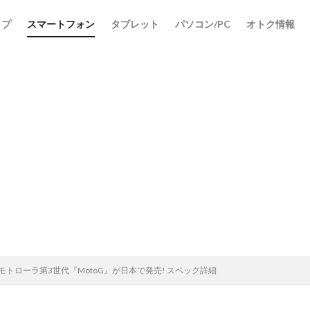
ップ
スマートフォン
タブレット
パソコン/PC
オトク情報
検索
のモトローラ第3世代『MotoG』が日本で発売! スペック詳細