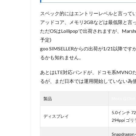
スペック的にはエントリーレベルと言っていいで
アッドコア、メモリ2GBなどは最低限と言
ただOSはLollipopで出荷されますが、Marshm
予定)
goo SIMSELLERからの出荷が1/21以降
るかも知れません。
あとはLTE対応バンドが、ドコモ系MVNOだ
るが、まだ日本では運用開始していない為
製品
Moto G (3rd
5.0インチ 72
ディスプレイ
294ppi ゴ
Snapdragon