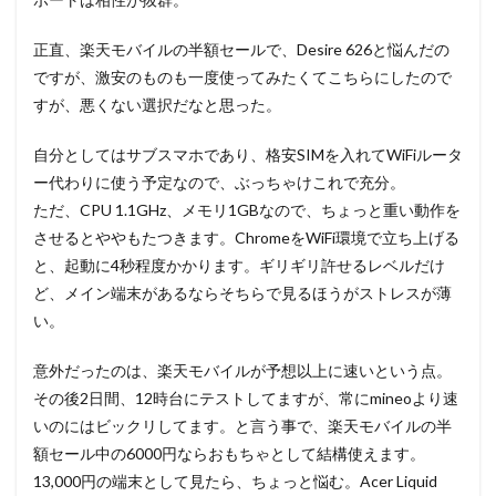
正直、楽天モバイルの半額セールで、Desire 626と悩んだの
ですが、激安のものも一度使ってみたくてこちらにしたので
すが、悪くない選択だなと思った。
自分としてはサブスマホであり、格安SIMを入れてWiFiルータ
ー代わりに使う予定なので、ぶっちゃけこれで充分。
ただ、CPU 1.1GHz、メモリ1GBなので、ちょっと重い動作を
させるとややもたつきます。ChromeをWiFi環境で立ち上げる
と、起動に4秒程度かかります。ギリギリ許せるレベルだけ
ど、メイン端末があるならそちらで見るほうがストレスが薄
い。
意外だったのは、楽天モバイルが予想以上に速いという点。
その後2日間、12時台にテストしてますが、常にmineoより速
いのにはビックリしてます。と言う事で、楽天モバイルの半
額セール中の6000円ならおもちゃとして結構使えます。
13,000円の端末として見たら、ちょっと悩む。Acer Liquid