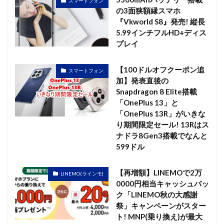
スマートフォン
の3面狭額縁スマホ
『Vkworld S8』発売! 縦長
5.99インチフルHD+ディス
プレイ
【100ドルオフクーポン追
スマートフォン
加】発表直後の
Snapdragon 8 Elite搭載
「OnePlus 13」と
「OnePlus 13R」がいきな
り期間限定セール! 13Rはス
ナドラ8Gen3搭載でなんと
599ドル
【再増額】LINEMOで2万
LINEMO(ラインモ)
0000円相当キャッシュバッ
ク「LINEMO秋の大感謝
祭」キャンペーンがスター
ト! MNP(乗り換え)が最大