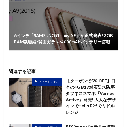
6インチ「SAMSUNG Galaxy A9」が正式発表! 3GB
RAM狭額縁/背面ガラス/4000mAhバッテリー搭載
関連する記事
【クーポンで5% OFF】日
スマートフォン
本の4G B19対応防水防塵
タフネススマホ『Vernee
Active』発売! 大人なデザ
インでHelio P25でミドル
レンジ
5500mAhバッテリー搭載