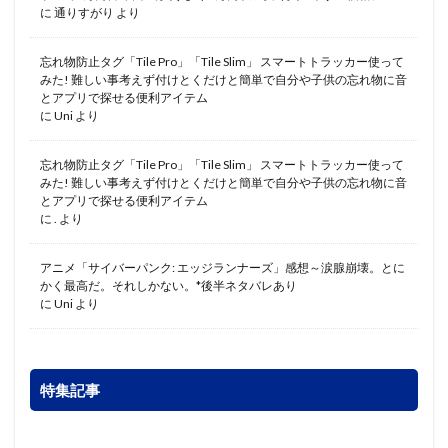
に
通りすがり
より
忘れ物防止タグ「Tile Pro」「Tile Slim」 スマートトラッカー使って
みた! 難しい事考えず付けとくだけと簡単で自分や子供の忘れ物に音
とアプリで探せる便利アイテム
に
Uni
より
忘れ物防止タグ「Tile Pro」「Tile Slim」 スマートトラッカー使って
みた! 難しい事考えず付けとくだけと簡単で自分や子供の忘れ物に音
とアプリで探せる便利アイテム
に
.
より
アニメ「サイバーパンク: エッジランナーズ」感想～涙腺崩壊。とに
かく最高だ。それしかない。*後半ネタバレあり
に
Uni
より
特集記事