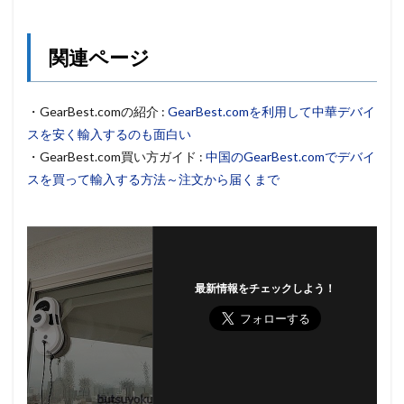
関連ページ
・GearBest.comの紹介 :
GearBest.comを利用して中華デバイ
スを安く輸入するのも面白い
・GearBest.com買い方ガイド :
中国のGearBest.comでデバイ
スを買って輸入する方法～注文から届くまで
最新情報をチェックしよう！