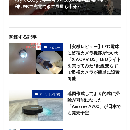
わずか165gで手持ちサイズの携帯扇風機が便
利!USBで充電できて風量も十分～
関連する記事
【実機レビュー】LED電球
レビュー
に監視カメラ機能がついた
「XIAOVV D5」LEDライト
を買ってみた! 配線要らず
で監視カメラが簡単に設置
可能
地図作成してより的確に掃
ロボット掃除機
除が可能になった
「Amarey A900」が日本で
も発売予定