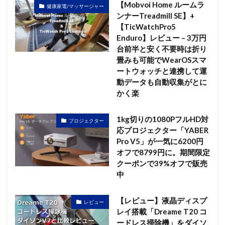
【Mobvoi Home ルームラ
健康家電/マッサージャー
ンナーTreadmill SE】+
【TicWatchPro5
Enduro】レビュー – 3万円
台前半と安く不要時は折り
畳みも可能でWearOSスマ
ートウォッチと連携して運
動データも自動収集がとに
かく楽
1kg切りの1080PフルHD対
プロジェクター
応プロジェクター「YABER
Pro V5」が一気に6200円
オフで8799円に。期間限定
クーポンで39%オフで販売
中
【レビュー】液晶ディスプ
レビュー
レイ搭載「Dreame T20 コ
ードレス掃除機」をダイソ