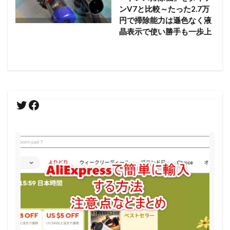
ンV7と比較～たった2.7万
円で掃除能力は遜色なく液
晶表示で使い勝手も一歩上