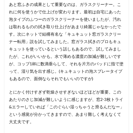
あと窓ふきの成果として重要なのは、ガラスクリーナー。こ
れに何を使うかで仕上げが変わります。最初は自宅にあった
泡タイプのふつーのガラスクリーナーを使いましたが、汚れ
は取れるものの拭き取り仕上げがあまり綺麗じゃなかったで
す。次にネットで結構有名な「キュキュット窓ガラスクリー
ナー転用」説を試してみました。窓ガラス拭きのプロもキュ
キュットを使っているという話しもあるので、試してみまし
たが、これがいいかも。水で薄める濃度の加減が難しいです
が、コップ1杯に数滴垂らして、それを片方のパッドに指で塗
って、湿り気を出す感じ。(キュキュットの泡スプレータイプ
もあるので、面倒ならそれでもいいのですが)
とにかく付けすぎず乾燥させすぎないほどほどが重要。この
あたりのさじ加減が難しいように感じますが、窓2-3枚トライ
&エラーしていれば「このぐらい湿っちゃうと滑るんだなー」
という感覚が分かってきますので、あまり難しく考えなくて
大丈夫です。