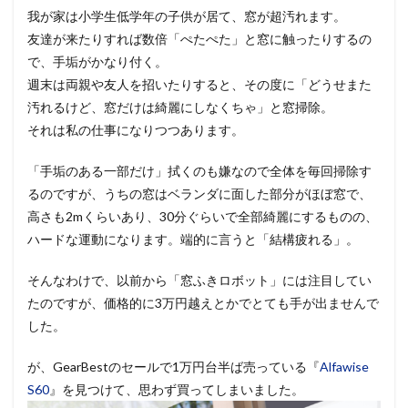
我が家は小学生低学年の子供が居て、窓が超汚れます。
友達が来たりすれば数倍「ぺたぺた」と窓に触ったりするの
で、手垢がかなり付く。
週末は両親や友人を招いたりすると、その度に「どうせまた
汚れるけど、窓だけは綺麗にしなくちゃ」と窓掃除。
それは私の仕事になりつつあります。
「手垢のある一部だけ」拭くのも嫌なので全体を毎回掃除す
るのですが、うちの窓はベランダに面した部分がほぼ窓で、
高さも2mくらいあり、30分ぐらいで全部綺麗にするものの、
ハードな運動になります。端的に言うと「結構疲れる」。
そんなわけで、以前から「窓ふきロボット」には注目してい
たのですが、価格的に3万円越えとかでとても手が出ませんで
した。
が、GearBestのセールで1万円台半ば売っている『
Alfawise
S60
』を見つけて、思わず買ってしまいました。