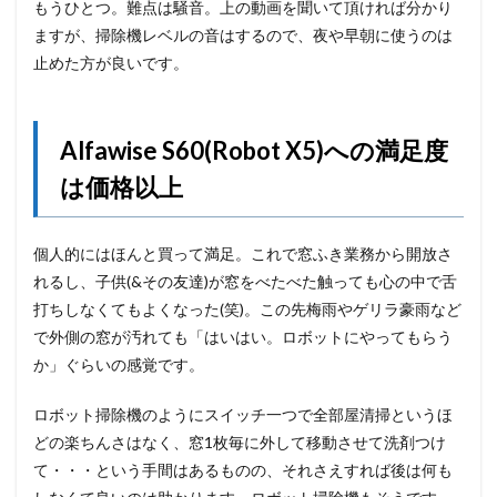
もうひとつ。難点は騒音。上の動画を聞いて頂ければ分かり
ますが、掃除機レベルの音はするので、夜や早朝に使うのは
止めた方が良いです。
Alfawise S60(Robot X5)への満足度
は価格以上
個人的にはほんと買って満足。これで窓ふき業務から開放さ
れるし、子供(&その友達)が窓をべたべた触っても心の中で舌
打ちしなくてもよくなった(笑)。この先梅雨やゲリラ豪雨など
で外側の窓が汚れても「はいはい。ロボットにやってもらう
か」ぐらいの感覚です。
ロボット掃除機のようにスイッチ一つで全部屋清掃というほ
どの楽ちんさはなく、窓1枚毎に外して移動させて洗剤つけ
て・・・という手間はあるものの、それさえすれば後は何も