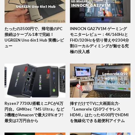
たったの3500円で、帰宅後のPC
INNOCN GA27V1M ゲーミング
接続はケーブル1本で完結！
モニターレビュー：4K/160Hzと
UGREEN Uno 6in1 Hub 実機レビ
FHD/320Hzを切り替えや2304分
ュー
割ローカルディミングが魅せる究
極の没入感
Ryzen7 7730U搭載ミニPCが6万
挿すだけでTVに大画面出力-
円台。GMKtec「M5 Ultra」など
「Lemorele Q50ワイヤレス
3機種がAmazonで最大28%オフ!
HDMI」はたった4500円でHDMI
最安は3万円台から
を無線化できる超便利アイテム