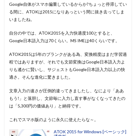
Google自体がスマホ偏重しているからか?ちょっと停滞してい
る間に、ATOKは2015になりあっという間に抜き去ってしま
いましたね。
自分の中では、ATOK2015を入力快適度100とすると、
Google日本語入力は70くらい。MS IMEは40くらいです。
ATOK2015は5年のブランクがある為、変換精度はまだ学習過
程ではありますが、それでも文節変換はGoogle日本語入力よ
りも遙かに賢いし、サジェストもGoogle日本語入力以上の快
適さ。そんな進化に驚きました。
文章入力の速さが圧倒的違ってきましたし、なにより「ああ
もう!」と落胆し、文節毎に入力し直す事がなくなってきたの
は「5,300円の価値あり」と納得です。
これでスマホ版のように永久に使えたらな～。
ATOK 2015 for Windows [ベーシック]