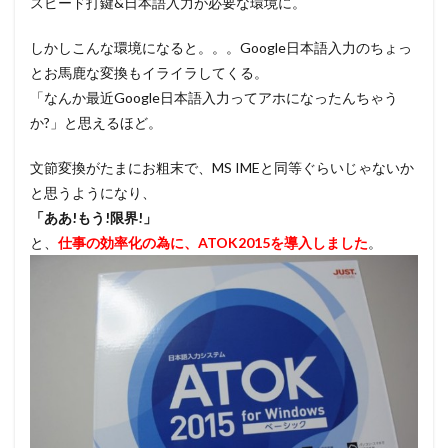
スピード打鍵&日本語入力が必要な環境に。
しかしこんな環境になると。。。Google日本語入力のちょっ
とお馬鹿な変換もイライラしてくる。
「なんか最近Google日本語入力ってアホになったんちゃう
か?」と思えるほど。
文節変換がたまにお粗末で、MS IMEと同等ぐらいじゃないか
と思うようになり、
「ああ!もう!限界!」
と、
仕事の効率化の為に、ATOK2015を導入しました
。