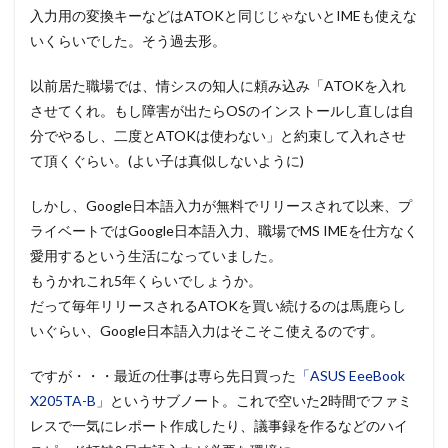
入力用の変換キーなどはATOKと同じじゃないとIMEも使えな
いくらいでした。そう過去形。
以前居た職場では、情シスの知人に頼み込み「ATOKを入れ
させてくれ。もし障害が出たらOSのインストールし直しは自
分でやるし、二度とATOKは使わない」と約束して入れさせ
て頂くぐらい。(よい子は真似しないように)
しかし、Google日本語入力が無料でリリースされて以来、プ
ライベートではGoogle日本語入力、職場でMS IMEを仕方なく
愛用するという生活になっていました。
もうかれこれ5年くらいでしょうか。
だって毎年リリースされるATOKを買い続けるのは馬鹿らし
いぐらい、Google日本語入力はそこそこ使えるのです。
ですが・・・最近の仕事は専ら先日買った
「ASUS EeeBook
X205TA-B」
というサブノート。これで空いた2時間でファミ
レスで一気にレポート作成したり、議事録を作るなどのハイ