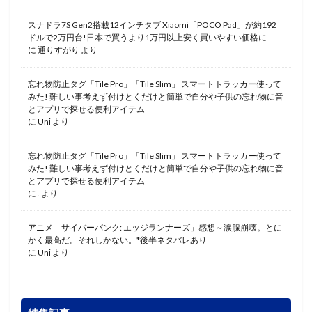
スナドラ7S Gen2搭載12インチタブ Xiaomi「POCO Pad」が約192
ドルで2万円台!日本で買うより1万円以上安く買いやすい価格に
に
通りすがり
より
忘れ物防止タグ「Tile Pro」「Tile Slim」 スマートトラッカー使って
みた! 難しい事考えず付けとくだけと簡単で自分や子供の忘れ物に音
とアプリで探せる便利アイテム
に
Uni
より
忘れ物防止タグ「Tile Pro」「Tile Slim」 スマートトラッカー使って
みた! 難しい事考えず付けとくだけと簡単で自分や子供の忘れ物に音
とアプリで探せる便利アイテム
に
.
より
アニメ「サイバーパンク: エッジランナーズ」感想～涙腺崩壊。とに
かく最高だ。それしかない。*後半ネタバレあり
に
Uni
より