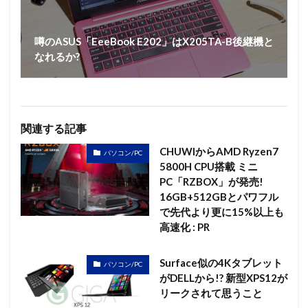
噂のASUS「EeeBook E202」はX205TA-B後継機と
なれるか?
関連する記事
CHUWIからAMD Ryzen7
パソコン/PC
5800H CPU搭載 ミニ
PC「RZBOX」が発売!
16GB+512GBとパワフル
で先代より更に15%以上も
高速化 : PR
Surface似の4Kタブレット
パソコン/PC
がDELLから!? 新型XPS12が
リークされて思うこと