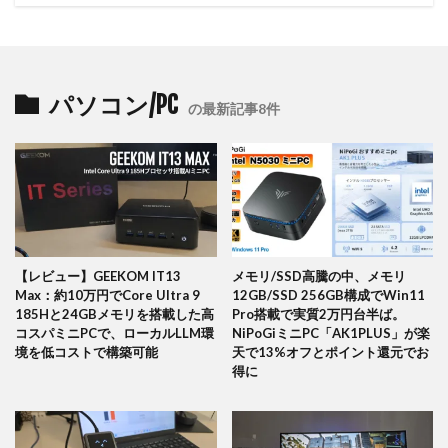
パソコン/PC
の最新記事8件
【レビュー】GEEKOM IT13
メモリ/SSD高騰の中、メモリ
Max：約10万円でCore Ultra 9
12GB/SSD 256GB構成でWin11
185Hと24GBメモリを搭載した高
Pro搭載で実質2万円台半ば。
コスパミニPCで、ローカルLLM環
NiPoGiミニPC「AK1PLUS」が楽
境を低コストで構築可能
天で13%オフとポイント還元でお
得に