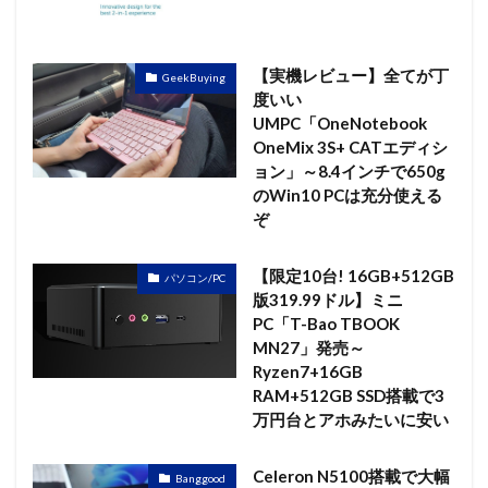
【実機レビュー】全てが丁
GeekBuying
度いい
UMPC「OneNotebook
OneMix 3S+ CATエディシ
ョン」～8.4インチで650g
のWin10 PCは充分使える
ぞ
【限定10台! 16GB+512GB
パソコン/PC
版319.99ドル】ミニ
PC「T-Bao TBOOK
MN27」発売～
Ryzen7+16GB
RAM+512GB SSD搭載で3
万円台とアホみたいに安い
Celeron N5100搭載で大幅
Banggood