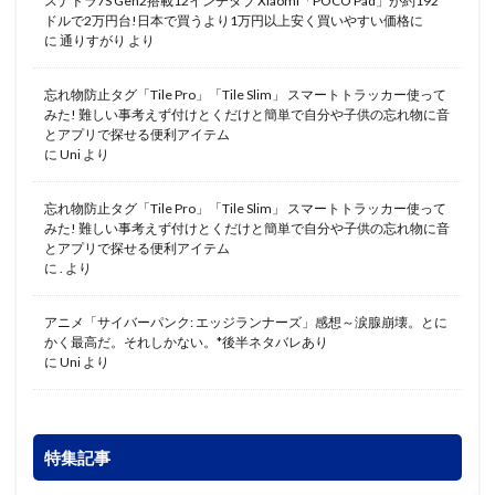
スナドラ7S Gen2搭載12インチタブ Xiaomi「POCO Pad」が約192
ドルで2万円台!日本で買うより1万円以上安く買いやすい価格に
に
通りすがり
より
忘れ物防止タグ「Tile Pro」「Tile Slim」 スマートトラッカー使って
みた! 難しい事考えず付けとくだけと簡単で自分や子供の忘れ物に音
とアプリで探せる便利アイテム
に
Uni
より
忘れ物防止タグ「Tile Pro」「Tile Slim」 スマートトラッカー使って
みた! 難しい事考えず付けとくだけと簡単で自分や子供の忘れ物に音
とアプリで探せる便利アイテム
に
.
より
アニメ「サイバーパンク: エッジランナーズ」感想～涙腺崩壊。とに
かく最高だ。それしかない。*後半ネタバレあり
に
Uni
より
特集記事