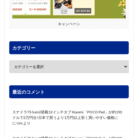
キャンペーン
カテゴリー
最近のコメント
スナドラ7S Gen2搭載12インチタブ Xiaomi「POCO Pad」が約192
ドルで2万円台!日本で買うより1万円以上安く買いやすい価格に
に
Uni
より