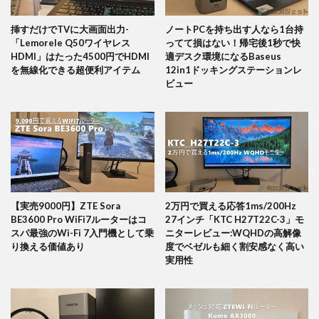
挿すだけでTVに大画面出力-
ノートPCを持ち出す人なら1台持
「Lemorele Q50ワイヤレス
ってて損はない！帰宅後1秒で快
HDMI」はたった4500円でHDMI
適デスク環境になるBaseus
を無線化できる超便利アイテム
12in1ドッキングステーションレ
ビュー
【実売9000円】ZTE Sora
2万円で買える応答1ms/200Hz
BE3600 Pro WiFi7ルーターはコ
27インチ「KTC H27T22C-3」モ
スパ最強のWi-Fi 7入門機として乗
ニターレビュー:WQHDの高解像
り換える価値あり
度でベゼルも細く割安感なく高い
実用性