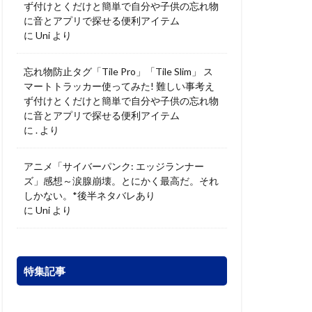
ず付けとくだけと簡単で自分や子供の忘れ物
に音とアプリで探せる便利アイテム
に
Uni
より
忘れ物防止タグ「Tile Pro」「Tile Slim」 ス
マートトラッカー使ってみた! 難しい事考え
ず付けとくだけと簡単で自分や子供の忘れ物
に音とアプリで探せる便利アイテム
に
.
より
アニメ「サイバーパンク: エッジランナー
ズ」感想～涙腺崩壊。とにかく最高だ。それ
しかない。*後半ネタバレあり
に
Uni
より
特集記事