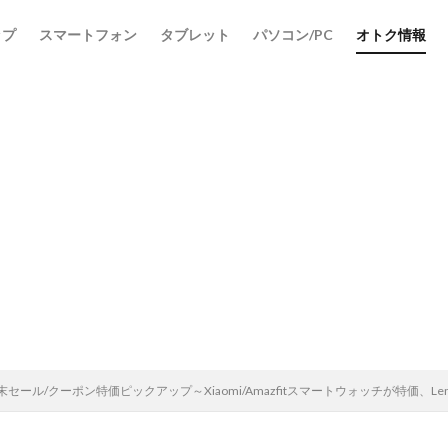
ップ
スマートフォン
タブレット
パソコン/PC
オトク情報
st週末セール/クーポン特価ピックアップ～Xiaomi/Amazfitスマートウォッチが特価、