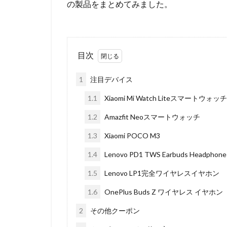
の製品をまとめてみました。
目次
1
注目デバイス
1.1
Xiaomi Mi Watch Liteスマートウ
1.2
Amazfit Neoスマートウォッチ
1.3
Xiaomi POCO M3
1.4
Lenovo PD1 TWS Earbuds Headphone
1.5
Lenovo LP1完全ワイヤレスイヤホン
1.6
OnePlus Buds Z ワイヤレス イヤホン
2
その他クーポン