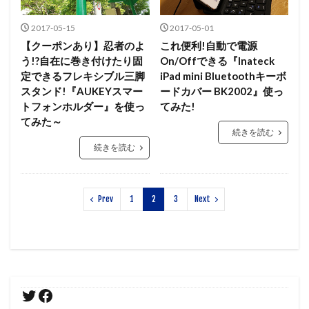
2017-05-15
2017-05-01
【クーポンあり】忍者のよ
これ便利!自動で電源
う!?自在に巻き付けたり固
On/Offできる『Inateck
定できるフレキシブル三脚
iPad mini Bluetoothキーボ
スタンド!『AUKEYスマー
ードカバー BK2002』使っ
トフォンホルダー』を使っ
てみた!
てみた～
続きを読む
続きを読む
Prev
1
2
3
Next