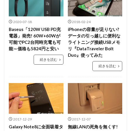
2020-07-18
2018-02-24
Baseus「120W USB PD充
iPhoneの容量が足りない?
電器」発売! 60W+60Wが
データの引っ越しに便利な
可能でPC2台同時充電も可
ライトニング接続USBメモ
能～価格も5824円と安い
リ『DataTraveler Bolt
Duo』使ってみた
続きを読む
続きを読む
2017-12-29
2017-12-07
Galaxy Note8に全面吸着タ
無線LANの死角を無くす!