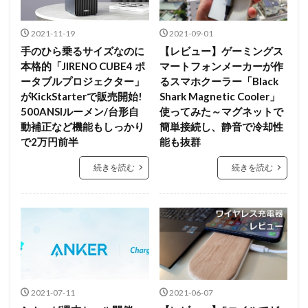
2021-11-19
2021-09-01
手のひら乗るサイズなのに
【レビュー】ゲーミングス
本格的「JIRENO CUBE4 ポ
マートフォンメーカーが作
ータブルプロジェクター」
るスマホクーラー「Black
がKickStarterで販売開始!
Shark Magnetic Cooler」
500ANSIルーメン/台形自
使ってみた～マグネットで
動補正など機能もしっかり
簡単接続し、静音で冷却性
で2万円前半
能も抜群
続きを読む
続きを読む
2021-07-11
2021-06-07