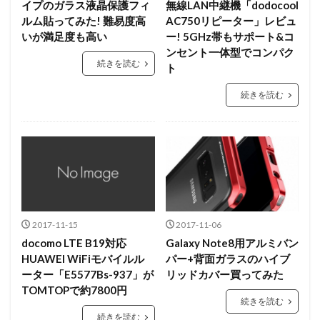
イプのガラス液晶保護フィ
無線LAN中継機「dodocool
ルム貼ってみた! 難易度高
AC750リピーター」レビュ
いが満足度も高い
ー! 5GHz帯もサポート&コ
ンセント一体型でコンパク
続きを読む
ト
続きを読む
2017-11-15
2017-11-06
docomo LTE B19対応
Galaxy Note8用アルミバン
HUAWEI WiFiモバイルル
パー+背面ガラスのハイブ
ーター「E5577Bs-937」が
リッドカバー買ってみた
TOMTOPで約7800円
続きを読む
続きを読む