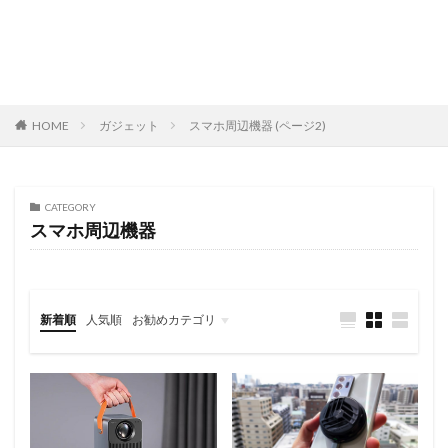
HOME
ガジェット
スマホ周辺機器 (ページ2)
CATEGORY
スマホ周辺機器
新着順
人気順
お勧めカテゴリ
レビュー
スマートフォン
タブレット
パソコン/PC
旅行記