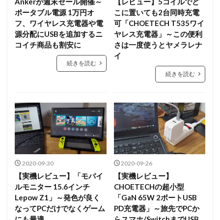
Ankerが週末セール開催～
【レビュー】5コイルでど
ポータブル電源 1万円オ
こに置いても2台同時充電
フ、ワイヤレス充電器や電
可「CHOETECH T535ワイ
源分配にUSBを追加するニ
ヤレス充電器」～この便利
コイチ商品も割安に
さは一度使うとヤメラレナ
イ
続きを読む
続きを読む
2020-09-30
2020-09-26
【実機レビュー】「モバイ
【実機レビュー】
ルモニター 15.6インチ
CHOETECHの超小型
Lepow Z1」～発色が良く
「GaN 65W 2ポートUSB
なってPCだけでなくゲーム
PD充電器」～旅先でPCか
にも最適
らスマホ/SwitchまでUSB