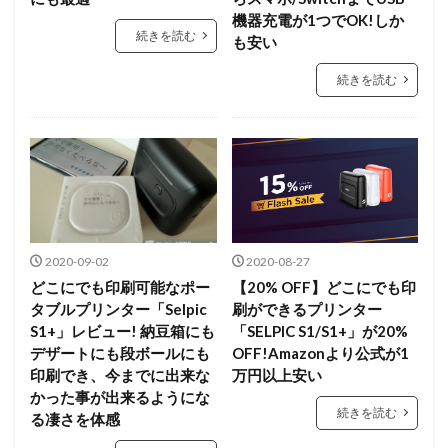
機器充電が1つでOK!しか
続きを読む
も安い
続きを読む
2020-09-02
2020-08-27
どこにでも印刷可能なポー
【20% OFF】どこにでも印
タブルプリンター「Selpic
刷ができるプリンター
S1+」レビュー! 納豆箱にも
「SELPIC S1/S1+」が20%
デザートにも段ボールにも
OFF!Amazonより公式が1
印刷でき、今までに出来な
万円以上安い
かった事が出来るようにな
続きを読む
る凄さを体感