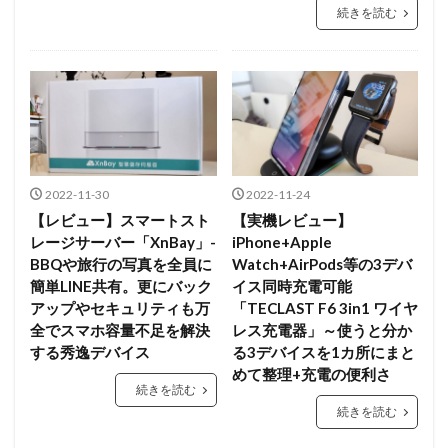
続きを読む
2022-11-30
2022-11-24
【レビュー】スマートスト
【実機レビュー】
レージサーバー「XnBay」-
iPhone+Apple
BBQや旅行の写真を全員に
Watch+AirPods等の3デバ
簡単LINE共有。更にバック
イス同時充電可能
アップやセキュリティも万
「TECLAST F6 3in1 ワイヤ
全でスマホ容量不足を解決
レス充電器」～使うと分か
する秀逸デバイス
る3デバイスを1カ所にまと
めて整理+充電の便利さ
続きを読む
続きを読む