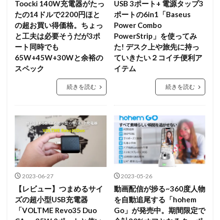
Toocki 140W充電器がたっ
USB 3ポート+ 電源タップ3
たの14ドルで2200円ほと
ポートの6in1「Baseus
の超お買い得価格。ちょっ
Power Combo
と工夫は必要そうだが3ポ
PowerStrip」を使ってみ
ート同時でも
た! デスク上や旅先に持っ
65W+45W+30Wと余裕の
ていきたい２コイチ便利ア
スペック
イテム
続きを読む
続きを読む
2023-06-27
2023-05-26
【レビュー】つまめるサイ
動画配信が捗る~360度人物
ズの超小型USB充電器
を自動追尾する「hohem
「VOLTME Revo35 Duo
Go」が発売中。期間限定で