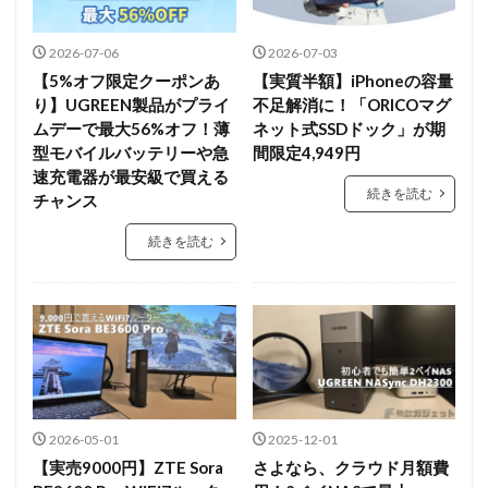
2026-07-06
2026-07-03
【5%オフ限定クーポンあ
【実質半額】iPhoneの容量
り】UGREEN製品がプライ
不足解消に！「ORICOマグ
ムデーで最大56%オフ！薄
ネット式SSDドック」が期
型モバイルバッテリーや急
間限定4,949円
速充電器が最安級で買える
続きを読む
チャンス
続きを読む
2026-05-01
2025-12-01
【実売9000円】ZTE Sora
さよなら、クラウド月額費