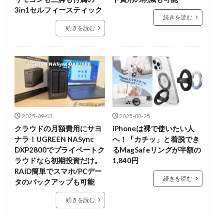
3in1セルフィースティック
続きを読む
続きを読む
2025-09-03
2025-08-25
クラウドの月額費用にサヨ
iPhoneは裸で使いたい人
ナラ！UGREEN NASync
へ！「カチッ」と着脱でき
DXP2800でプライベートク
るMagSafeリングが半額の
ラウドなら初期投資だけ。
1,840円
RAID簡単でスマホ/PCデー
続きを読む
タのバックアップも可能
続きを読む