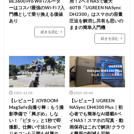
BE3600 Pro WiFi7ルータ
用！2ベイNASで最大
ーはコスパ最強のWi-Fi 7入
60TB「UGREEN NASync
門機として乗り換える価値
DH2300」はスマホの容量
あり
圧迫を解消し共有も思いの
ままの簡単入門機
続きを読む
続きを読む
2025-11-05
2025-10-04
【レビュー】JOYROOM
【レビュー】UGREEN
MagSafe自撮り棒：もう撮
NASync DH4300 Plus｜初
影準備で「興ざめ」しな
心者でも簡単なAI搭載4ベ
い！「ピタッ」と1秒で即
イNAS！スマホの写真・動
撮影。仕舞い寸法18cmで
画保存はこれで解決!クラウ
リモコンも三脚も付属の
ド費用の削減も可能