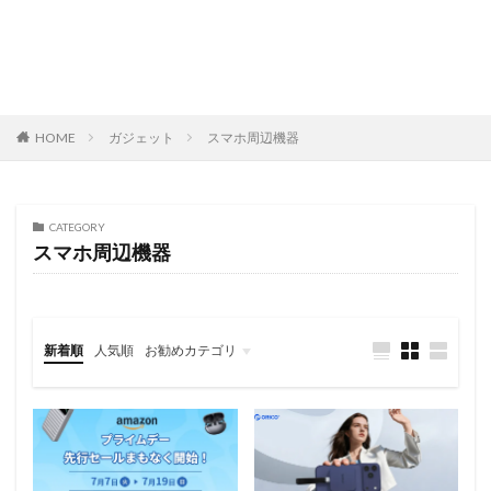
HOME
ガジェット
スマホ周辺機器
CATEGORY
スマホ周辺機器
新着順
人気順
お勧めカテゴリ
レビュー
スマートフォン
タブレット
パソコン/PC
旅行記