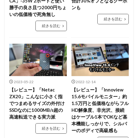
CA」-35W 2ポートと使い
合計30%オフとなるクーポ
勝手の良さ且つ2000円ちょ
ンも
いの低価格で死角無し
続きを読む
続きを読む
2023-05-22
2022-12-14
【レビュー】「Netac
【レビュー】「Innoview
ZX20」こんなに小さく指
15.6モバイルモニター」約
でつまめるサイズの外付け
1.5万円と低価格ながらフル
SSDなのに1000MB/s超の
HD解像度、非光沢、接続
高速転送できる実力派
はケーブル1本でOKなど基
本機能しっかりで、シルバ
続きを読む
ーのボディで高級感も