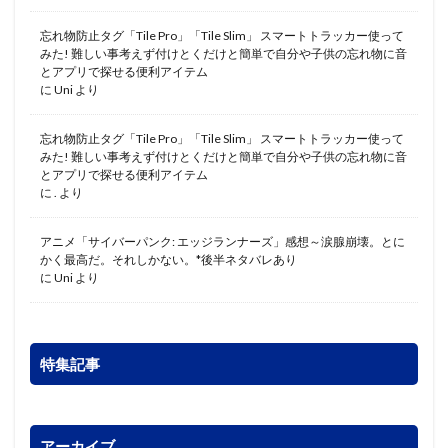
忘れ物防止タグ「Tile Pro」「Tile Slim」 スマートトラッカー使って
みた! 難しい事考えず付けとくだけと簡単で自分や子供の忘れ物に音
とアプリで探せる便利アイテム
に
Uni
より
忘れ物防止タグ「Tile Pro」「Tile Slim」 スマートトラッカー使って
みた! 難しい事考えず付けとくだけと簡単で自分や子供の忘れ物に音
とアプリで探せる便利アイテム
に
.
より
アニメ「サイバーパンク: エッジランナーズ」感想～涙腺崩壊。とに
かく最高だ。それしかない。*後半ネタバレあり
に
Uni
より
特集記事
アーカイブ