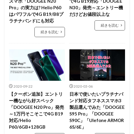
スマホ「DOOGEE N20
で4G B19対応「DOOGEE
Pro」の実力は? Helio P60
N30」発売～エントリー機
はパワフルで4G B19/B8プ
だけどお値段以上な
ラチナバンドにも対応
続きを読む
続きを読む
2020-09-22
2020-03-06
【クーポン追加】エントリ
日本で使いたいプラチナバ
ー機ながら好スペック
ンド対応タフネススマホ3
「DOOGEE N20 Pro」発売
製品選んでみた「DOOGEE
～1万円そこそこで4G B19
S95 Pro」「DOOGEE
対応/Helio
S90C」「Ulefone ARMOR
P60/6GB+128GB
6S/6E」