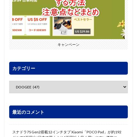
キャンペーン
カテゴリー
最近のコメント
スナドラ7S Gen2搭載12インチタブ Xiaomi「POCO Pad」が約192