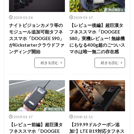
2019-01-24
2019-01-17
ナイトビジョンカメラ等の
【レビュー後編】超巨漢タ
モジュール追加可能タフネ
フネススマホ「DOOGEE
ススマホ「DOOGEE S90」
S80」実機レビュー! 無線機
がKickstarterクラウドファ
にもなる400g超のごついス
ンディング開始
マホは唯一無二の存在感
続きを読む
続きを読む
2019-01-17
2018-12-11
【レビュー前編】超巨漢タ
【259.99ドルクーポン追
フネススマホ「DOOGEE
加!】LTE B19対応タフネス