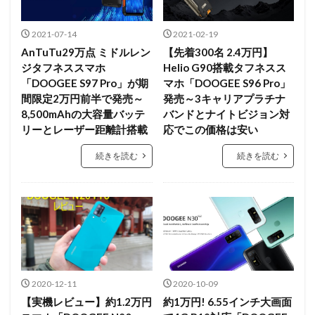
2021-07-14
2021-02-19
AnTuTu29万点 ミドルレン
【先着300名 2.4万円】
ジタフネススマホ
Helio G90搭載タフネスス
「DOOGEE S97 Pro」が期
マホ「DOOGEE S96 Pro」
間限定2万円前半で発売～
発売～3キャリアプラチナ
8,500mAhの大容量バッテ
バンドとナイトビジョン対
リーとレーザー距離計搭載
応でこの価格は安い
続きを読む
続きを読む
2020-12-11
2020-10-09
【実機レビュー】約1.2万円
約1万円! 6.55インチ大画面