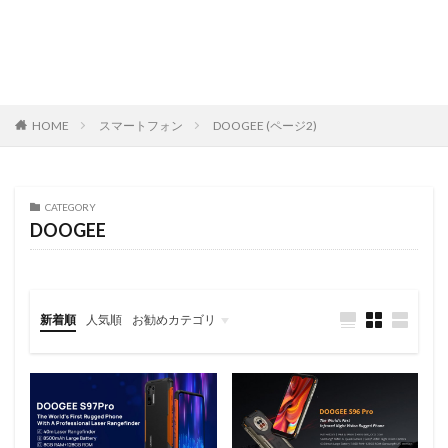
HOME
スマートフォン
DOOGEE (ページ2)
CATEGORY
DOOGEE
新着順
人気順
お勧めカテゴリ
レビュー
スマートフォン
タブレット
パソコン/PC
旅行記