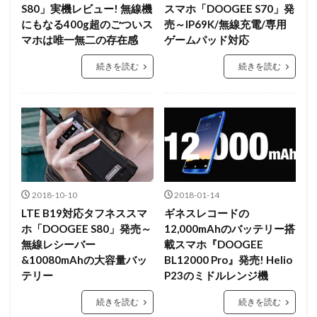
S80」実機レビュー! 無線機
スマホ「DOOGEE S70」発
にもなる400g超のごついス
売～IP69K/無線充電/専用
マホは唯一無二の存在感
ゲームパッド対応
続きを読む
続きを読む
2018-10-10
2018-01-14
LTE B19対応タフネススマ
ギネスレコードの
ホ「DOOGEE S80」発売～
12,000mAhのバッテリー搭
無線レシーバー
載スマホ『DOOGEE
&10080mAhの大容量バッ
BL12000 Pro』発売! Helio
テリー
P23のミドルレンジ機
続きを読む
続きを読む