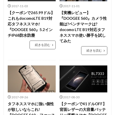
2017-11-03
2017-11-01
【クーポンで265.99ドル】
【実機レビュー】
これもdocomoLTE B19対
『DOOGEE S60』カメラ性
応タフネススマホ!
能は?ベンチマークは?
『DOOGEE S60』5.2イン
docomo LTE B19対応タフ
チIP68防水防塵
ネススマホ使い勝手を試し
てみた
続きを読む
続きを読む
2017-09-26
2017-08-30
タフネススマホに強い個性
【クーポンで41ドルOFF】
が欲しいならこれ!
背面レザーの大容量バッテ