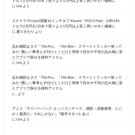
ドルで2万円台!日本で買うより1万円以上安く買いやすい価格に
に
Uni
より
スナドラ7S Gen2搭載12インチタブ Xiaomi「POCO Pad」が約192
ドルで2万円台!日本で買うより1万円以上安く買いやすい価格に
に
通りすがり
より
忘れ物防止タグ「Tile Pro」「Tile Slim」 スマートトラッカー使って
みた! 難しい事考えず付けとくだけと簡単で自分や子供の忘れ物に音
とアプリで探せる便利アイテム
に
Uni
より
忘れ物防止タグ「Tile Pro」「Tile Slim」 スマートトラッカー使って
みた! 難しい事考えず付けとくだけと簡単で自分や子供の忘れ物に音
とアプリで探せる便利アイテム
に
.
より
アニメ「サイバーパンク: エッジランナーズ」感想～涙腺崩壊。とに
かく最高だ。それしかない。*後半ネタバレあり
に
Uni
より