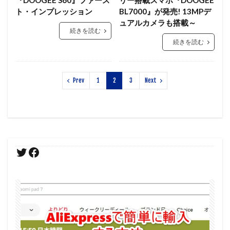
『DOOGEE S60』ファース
リー搭載スマホ『DOOGEE
ト・インプレッション
BL7000』が発売! 13MPデ
ュアルカメラも搭載～
続きを読む
続きを読む
Prev
1
2
3
Next