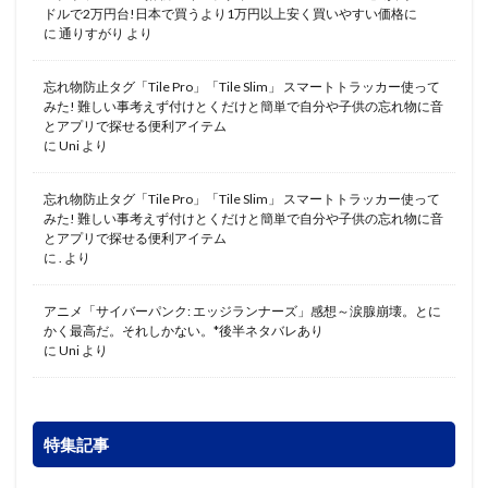
ドルで2万円台!日本で買うより1万円以上安く買いやすい価格に
に
通りすがり
より
忘れ物防止タグ「Tile Pro」「Tile Slim」 スマートトラッカー使って
みた! 難しい事考えず付けとくだけと簡単で自分や子供の忘れ物に音
とアプリで探せる便利アイテム
に
Uni
より
忘れ物防止タグ「Tile Pro」「Tile Slim」 スマートトラッカー使って
みた! 難しい事考えず付けとくだけと簡単で自分や子供の忘れ物に音
とアプリで探せる便利アイテム
に
.
より
アニメ「サイバーパンク: エッジランナーズ」感想～涙腺崩壊。とに
かく最高だ。それしかない。*後半ネタバレあり
に
Uni
より
特集記事