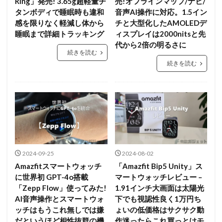
Ring」発売! 3.65g超軽量チ
売!オフラインマップ/ナビ/
タンボディで睡眠時も違和
音声AI操作に対応。1.5イン
感を限りなく軽減し体から
チと大型化したAMOLEDデ
睡眠まで詳細トラッキング
ィスプレイは2000nitsと先
代から2倍の明るさに
続きを読む
続きを読む
2024-09-25
2024-08-02
Amazfitスマートウォッチ
「Amazfit Bip5 Unity」ス
に世界初 GPT-4o搭載
マートウォッチレビュー –
「Zepp Flow」使ってみた!
1.91インチ大画面は太陽光
AI音声操作とスマートウォ
下でも視認性良く1万円ち
ッチはもうこれ無しでは嫌
ょいの低価格はサクサク動
だというほど相性抜群の機
作迷ったらこれ買っとけモ