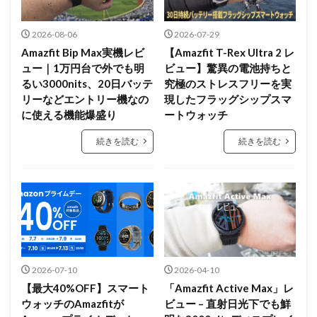
2026-08-06
2026-07-29
Amazfit Bip Max実機レビ
【Amazfit T-Rex Ultra 2 レ
ュー｜1万円台で外でも明
ビュー】驚異の電池持ちと
るい3000nits、20日バッテ
究極のストレスフリーを実
リーなどエントリー機なの
現したフラッグシップスマ
に使える機能爆盛り
ートウォッチ
続きを読む
続きを読む
2026-07-10
2026-04-10
【最大40%OFF】スマート
「Amazfit Active Max」レ
ウォッチのAmazfitが
ビュー – 直射日光下でも鮮