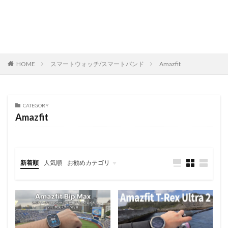
HOME
スマートウォッチ/スマートバンド
Amazfit
CATEGORY
Amazfit
新着順
人気順
お勧めカテゴリ
レビュー
スマートフォン
タブレット
パソコン/PC
旅行記