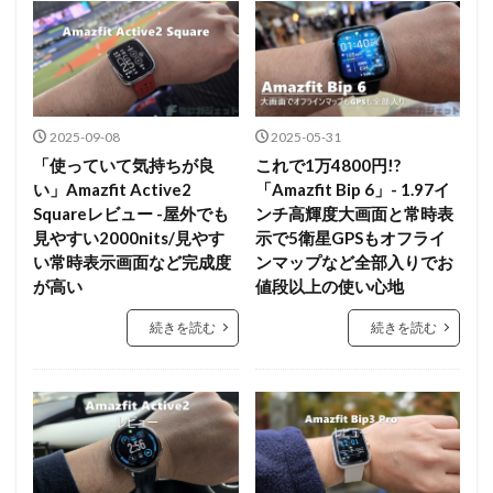
2025-09-08
2025-05-31
「使っていて気持ちが良
これで1万4800円!?
い」Amazfit Active2
「Amazfit Bip 6」- 1.97イ
Squareレビュー -屋外でも
ンチ高輝度大画面と常時表
見やすい2000nits/見やす
示で5衛星GPSもオフライ
い常時表示画面など完成度
ンマップなど全部入りでお
が高い
値段以上の使い心地
続きを読む
続きを読む