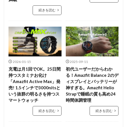
続きを読む
2026-01-15
2025-09-11
充電は月1回でOK。25日間
初代ユーザーだからわか
持つスタミナお化け
る！Amazfit Balance 2のデ
「Amazfit Active Max」発
ィスプレイとバッテリーが
売! 1.5インチで3000nitsと
神すぎる。Amazfit Helio
いう抜群の明るさを持つス
Strapで睡眠の質も高め24
マートウォッチ
時間体調管理
続きを読む
続きを読む