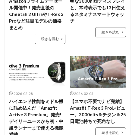
Amazonプライムデーセー
明な3000nitsディスプレイ
ル開催中！発売直後の
と、常時表示でも13日使え
Cheetah 2 UltraやT-Rex 3
るスタミナスマートウォッ
Proなど注目モデルの価格
チ
まとめ
続きを読む
続きを読む
2026-02-28
2026-02-05
ハイエンド性能をミドル機
【スマホ不要でナビ完結】
に詰め込んだ「Amazfit
Amazfit T-Rex 3 Proレビュ
Active 3 Premium」発売!
ー。3000nits＆チタン＆25
デイリーユースから初・中
日電池持ちで死角なし
級ランナーまで使える機能
続きを読む
満載