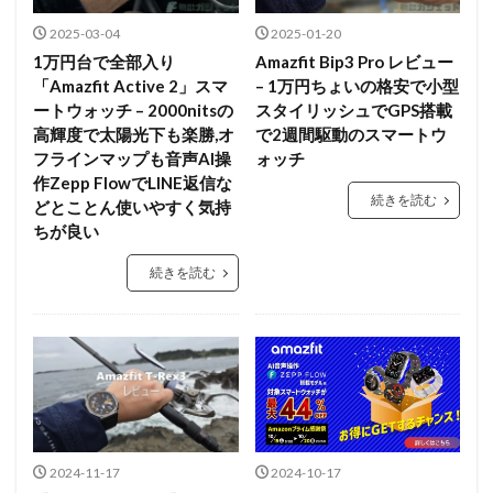
2025-03-04
2025-01-20
1万円台で全部入り
Amazfit Bip3 Pro レビュー
「Amazfit Active 2」スマ
– 1万円ちょいの格安で小型
ートウォッチ – 2000nitsの
スタイリッシュでGPS搭載
高輝度で太陽光下も楽勝,オ
で2週間駆動のスマートウ
フラインマップも音声AI操
ォッチ
作Zepp FlowでLINE返信な
続きを読む
どとことん使いやすく気持
ちが良い
続きを読む
2024-11-17
2024-10-17