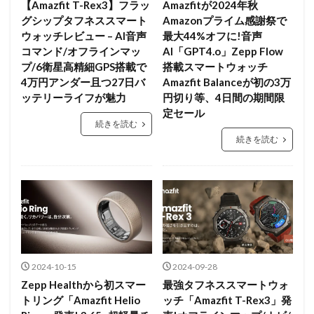
【Amazfit T-Rex3】フラッ
Amazfitが2024年秋
グシップタフネススマート
Amazonプライム感謝祭で
ウォッチレビュー – AI音声
最大44%オフに!音声
コマンド/オフラインマッ
AI「GPT4.o」Zepp Flow
プ/6衛星高精細GPS搭載で
搭載スマートウォッチ
4万円アンダー且つ27日バ
Amazfit Balanceが初の3万
ッテリーライフが魅力
円切り等、4日間の期間限
定セール
続きを読む
続きを読む
2024-10-15
2024-09-28
Zepp Healthから初スマー
最強タフネススマートウォ
トリング「Amazfit Helio
ッチ「Amazfit T-Rex3」発