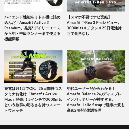
ハイエンド性能をミドル機に詰め
【スマホ不要でナビ完結】
込んだ「Amazfit Active 3
Amazfit T-Rex 3 Proレビュー。
Premium」発売! デイリーユース
3000nits＆チタン＆25日電池持
から初・中級ランナーまで使える
ちで死角なし
機能満載
充電は月1回でOK。25日間持つス
初代ユーザーだからわかる！
タミナお化け「Amazfit Active
Amazfit Balance 2のディスプレ
Max」発売! 1.5インチで3000nits
イとバッテリーが神すぎる。
という抜群の明るさを持つスマー
Amazfit Helio Strapで睡眠の質も
トウォッチ
高め24時間体調管理