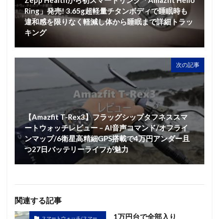
Zepp Healthから初スマートリング「Amazfit Helio
Ring」発売! 3.65g超軽量チタンボディで睡眠時も
違和感を限りなく軽減し体から睡眠まで詳細トラッ
キング
次の記事
【Amazfit T-Rex3】フラッグシップタフネススマ
ートウォッチレビュー – AI音声コマンド/オフライ
ンマップ/6衛星高精細GPS搭載で4万円アンダー且
つ27日バッテリーライフが魅力
関連する記事
1万円台で全部入り
スマートウォッチ/スマー