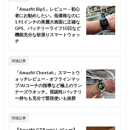
「Amazfit Bip5」レビュー – 初心
者にお勧めしたい。低価格なのに
1.91インチの美麗大画面に正確な
GPS、バッテリーライフ10日など
機能充分な欲張りスマートウォッ
チ
関連記事
「Amazfit Cheetah」スマートウ
ォッチレビュー – オフラインマッ
プ/AIコーチの指導など極上のラン
ナーズウオッチ。視認性/バッテリ
ー持ちも充分で普段使いも抜群
関連記事
【Amazfit GTR mini レビュー】