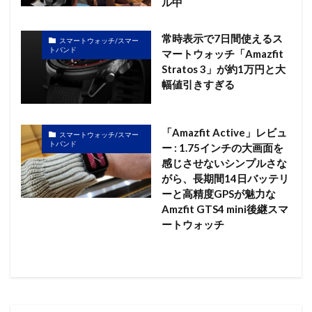
ル中
常時表示で7日間使えるス
スマートウォッチ/スマー
トバンド
マートウォッチ「Amazfit
Stratos 3」が約1万円と大
幅値引きすぎる
「Amazfit Active」レビュ
スマートウォッチ/スマー
トバンド
ー : 1.75インチの大画面を
感じさせないシンプルさな
がら、長期間14日バッテリ
ーと高精度GPSが魅力な
Amzfit GTS4 mini後継スマ
ートウォッチ