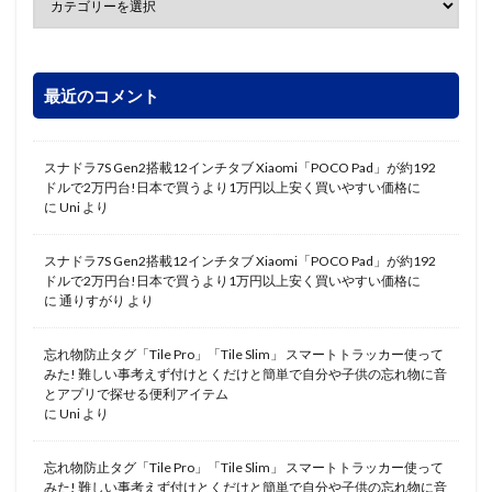
最近のコメント
スナドラ7S Gen2搭載12インチタブ Xiaomi「POCO Pad」が約192
ドルで2万円台!日本で買うより1万円以上安く買いやすい価格に
に
Uni
より
スナドラ7S Gen2搭載12インチタブ Xiaomi「POCO Pad」が約192
ドルで2万円台!日本で買うより1万円以上安く買いやすい価格に
に
通りすがり
より
忘れ物防止タグ「Tile Pro」「Tile Slim」 スマートトラッカー使って
みた! 難しい事考えず付けとくだけと簡単で自分や子供の忘れ物に音
とアプリで探せる便利アイテム
に
Uni
より
忘れ物防止タグ「Tile Pro」「Tile Slim」 スマートトラッカー使って
みた! 難しい事考えず付けとくだけと簡単で自分や子供の忘れ物に音