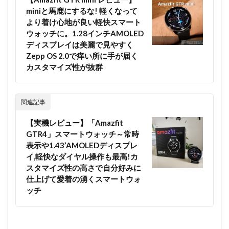
miniと馬鹿にするな! 軽くなって
より着け心地が良い軽快スマート
ウォッチに。1.28インチAMOLED
ディスプレイは美麗で見やすく
Zepp OS 2.0で痒い所に手が届く
カスタマイズ性が抜群
関連記事
【実機レビュー】「Amazfit
GTR4」スマートウォッチ～常時
表示や1.43’AMOLEDディスプレ
イ,軽快なダイヤル操作も最高!カ
スタマイズ性の高さで自分好みに
仕上げて愛着の湧くスマートウォ
ッチ