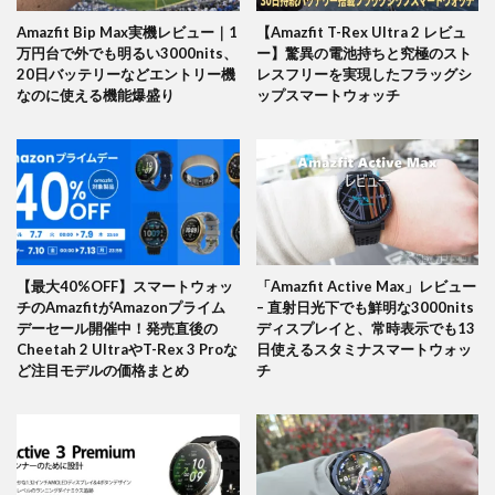
Amazfit Bip Max実機レビュー｜1
【Amazfit T-Rex Ultra 2 レビュ
万円台で外でも明るい3000nits、
ー】驚異の電池持ちと究極のスト
20日バッテリーなどエントリー機
レスフリーを実現したフラッグシ
なのに使える機能爆盛り
ップスマートウォッチ
【最大40%OFF】スマートウォッ
「Amazfit Active Max」レビュー
チのAmazfitがAmazonプライム
– 直射日光下でも鮮明な3000nits
デーセール開催中！発売直後の
ディスプレイと、常時表示でも13
Cheetah 2 UltraやT-Rex 3 Proな
日使えるスタミナスマートウォッ
ど注目モデルの価格まとめ
チ