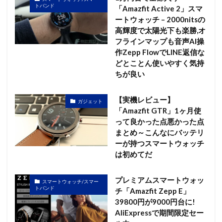
トバンド
「Amazfit Active 2」スマ
ートウォッチ – 2000nitsの
高輝度で太陽光下も楽勝,オ
フラインマップも音声AI操
作Zepp FlowでLINE返信な
どとことん使いやすく気持
ちが良い
【実機レビュー】
ガジェット
「Amazfit GTR」1ヶ月使
って良かった点悪かった点
まとめ～こんなにバッテリ
ーが持つスマートウォッチ
は初めてだ
プレミアムスマートウォッ
スマートウォッチ/スマー
トバンド
チ「Amazfit Zepp E」
39800円が9000円台に!
AliExpressで期間限定セー