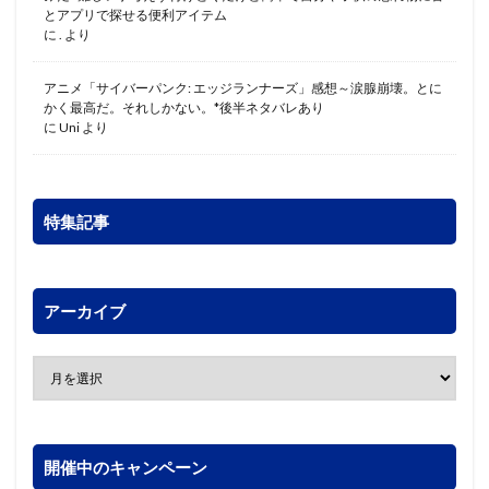
とアプリで探せる便利アイテム
に
.
より
アニメ「サイバーパンク: エッジランナーズ」感想～涙腺崩壊。とに
かく最高だ。それしかない。*後半ネタバレあり
に
Uni
より
特集記事
アーカイブ
開催中のキャンペーン