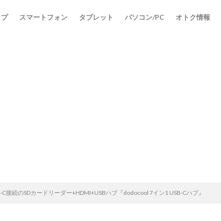
ップ
スマートフォン
タブレット
パソコン/PC
オトク情報
検索
-C接続のSDカードリーダー+HDMI+USBハブ『dodocool 7イン1 USB-Cハブ』