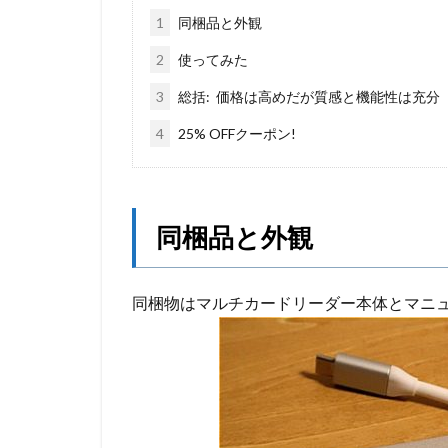
1
同梱品と外観
2
使ってみた
3
総括: 価格は高めだが質感と機能性は充分
4
25% OFFクーポン!
同梱品と外観
同梱物はマルチカードリーダー本体とマニ