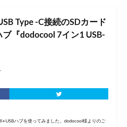
 Type -C接続のSDカード
『dodocool 7イン1 USB-
。
DMI+USBハブを使ってみました。dodocool様よりのご