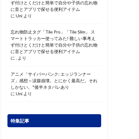
ず付けとくだけと簡単で自分や子供の忘れ物
に音とアプリで探せる便利アイテム
に
Uni
より
忘れ物防止タグ「Tile Pro」「Tile Slim」 ス
マートトラッカー使ってみた! 難しい事考え
ず付けとくだけと簡単で自分や子供の忘れ物
に音とアプリで探せる便利アイテム
に
.
より
アニメ「サイバーパンク: エッジランナー
ズ」感想～涙腺崩壊。とにかく最高だ。それ
しかない。*後半ネタバレあり
に
Uni
より
特集記事