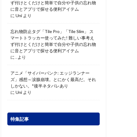
ず付けとくだけと簡単で自分や子供の忘れ物
に音とアプリで探せる便利アイテム
に
Uni
より
忘れ物防止タグ「Tile Pro」「Tile Slim」 ス
マートトラッカー使ってみた! 難しい事考え
ず付けとくだけと簡単で自分や子供の忘れ物
に音とアプリで探せる便利アイテム
に
.
より
アニメ「サイバーパンク: エッジランナー
ズ」感想～涙腺崩壊。とにかく最高だ。それ
しかない。*後半ネタバレあり
に
Uni
より
特集記事