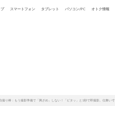
ップ
スマートフォン
タブレット
パソコン/PC
オトク情報
Safe自撮り棒：もう撮影準備で「興ざめ」しない！「ピタッ」と1秒で即撮影。仕舞い寸