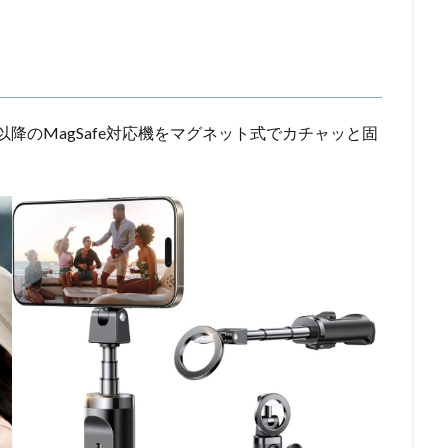
ne 12以降のMagSafe対応機をマグネット式でカチャッと固