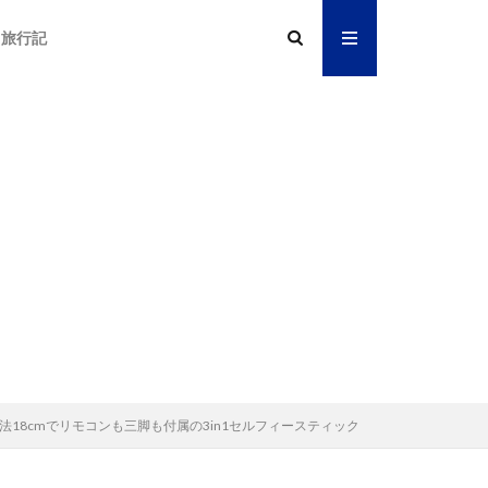
旅行記
法18cmでリモコンも三脚も付属の3in1セルフィースティック