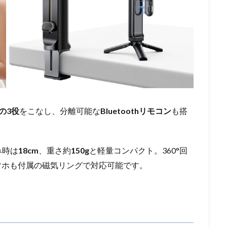
の3役
をこなし、分離可能な
Bluetoothリモコン
も搭
み時は
18cm
、重さ約
150g
と軽量コンパクト。360°回
スマホも付属の磁気リングで対応可能です。