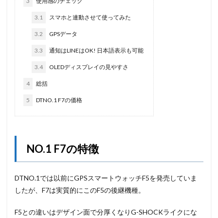
3
使用感のチェック
3.1
スマホと連動させて使ってみた
3.2
GPSデータ
3.3
通知はLINEはOK! 日本語表示も可能
3.4
OLEDディスプレイの見やすさ
4
総括
5
DTNO.1 F7の価格
NO.1 F7の特徴
DTNO.1では以前にGPSスマートウォッチF5を発売していま
したが、F7は実質的にこのF5の後継機種。
F5との違いはデザイン面で分厚くなりG-SHOCKライクにな