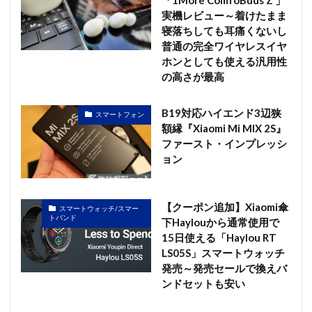
実機レビュー～着けたまま
寝落ちしても耳痛くないし
普通の完全ワイヤレスイヤ
ホンとしても使える汎用性
の高さが最高
B19対応ハイエンド3辺狭
スマートフォン
額縁『Xiaomi Mi MIX 2S』
ファースト・インプレッシ
ョン
【クーポン追加】Xiaomi傘
スマートウォッチ/スマー
トバンド
下Haylouから通常使用で
15日使える「Haylou RT
LS05S」スマートウォッチ
発売～発売セールで換えバ
ンドセットも安い