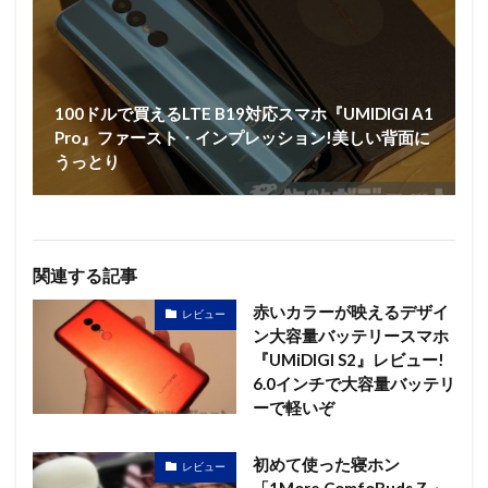
100ドルで買えるLTE B19対応スマホ『UMIDIGI A1
Pro』ファースト・インプレッション!美しい背面に
うっとり
関連する記事
赤いカラーが映えるデザイ
レビュー
ン大容量バッテリースマホ
『UMiDIGI S2』レビュー!
6.0インチで大容量バッテリ
ーで軽いぞ
初めて使った寝ホン
レビュー
「1More ComfoBuds Z 」