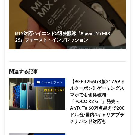
B19対応ハイエンド3辺狭額縁『Xiaomi Mi MIX
2S』ファースト・インプレッション
関連する記事
【8GB+256GB版317.99ド
スマートフォン
ルクーポン】ゲーミングス
マホでも価格破壊!
「POCO X3 GT」発売～
AnTuTu 60万点越えで200
ドル台/国内3キャリアプラ
チナバンド対応も