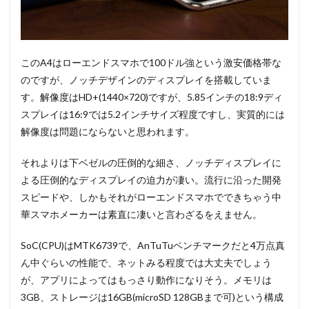
このA4はローエンドスマホで100ドル強という激安価格帯な
のですが、ノッチデザインのディスプレイを搭載していま
す。解像度はHD+(1440×720)ですが、5.85インチの18:9ディ
スプレイは16:9では5.2インチサイズ程度ですし、実質的には
解像度は問題にならないと思われます。
それよりは下ベゼルの圧倒的な細さ、ノッチディスプレイに
よる圧倒的なディスプレイの迫力が凄い。流行に沿った開発
スピードや、しかもそれがローエンドスマホでできちゃう中
華スマホメーカーは素直に凄いと言わざるをえません。
SoC(CPU)はMTK6739で、AnTuTuベンチマークだと4万点真
ん中ぐらいの性能で、ネットみる程度では大丈夫でしょう
が、アプリによってはもっさり動作になりそう。メモリは
3GB、ストレージは16GB(microSD 128GBまで可)という構成