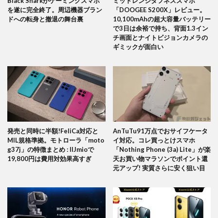
Black Sharkがゲーミングスマホ
ミッドレンジタフネススマホ
を遂に完全終了。周辺機器ブラン
「DOOGEE S200X」レビュー。
ドへの転身と撤退の舞台裏
10,100mAhの超大容量バッテリー
で3日は余裕で持ち、背面1.3イン
チ画面とナイトビジョンカメラの
ギミックが面白い
発売と同時に半額!FeliCa対応と
AnTuTu91万点でおサイフケータ
MIL規格準拠。モトローラ「moto
イ対応。コレ買っとけスマホ
g37j」の特徴まとめ : IIJmioで
「Nothing Phone (3a) Lite」が楽
19,800円は費用対効果高すぎ
天お買い物マラソンでポイント還
元アップ! 実質さらに安く狙い目