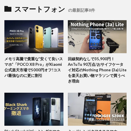
スマートフォン
の最新記事8件
メモリ高騰で貴重な”安くて良いス
回線契約なしで35,900円！
マホ”「POCO X8 Pro」がXiaomi
AnTuTu 90万点/おサイフケータ
公式楽天市場で5000円オフ!コス
イ対応のNothing Phone (3a) Lite
パ最強なのに更に割引
を楽天お買い物マラソンで買うべ
き理由