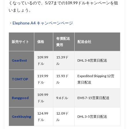
くなっているので、5/27までの109.99ドルキャンペーンを狙
いましょう。
・
Elephone A4 キャンペーンページ
有償配送
販売サイト
価格
配送会社
費用
109.99
15.39ド
GearBest
DHL 3-8営業日配送
ドル
ル
119.99
15.93ド
Expedited Shipping 12営
TOMTOP
ドル
ル
業日配送
109.99
Banggood
9.6ドル
EMS 7-15営業日配送
ドル
124.99
12.09ド
Geekbuying
DHL 3-5営業日配送
ドル
ル