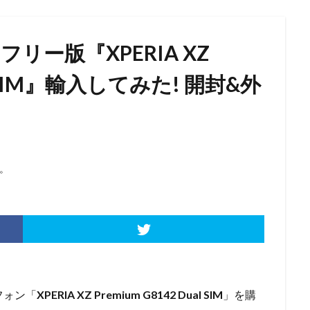
フリー版『XPERIA XZ
ual SIM』輸入してみた! 開封&外
。
フォン「
XPERIA XZ Premium G8142 Dual SIM
」を購