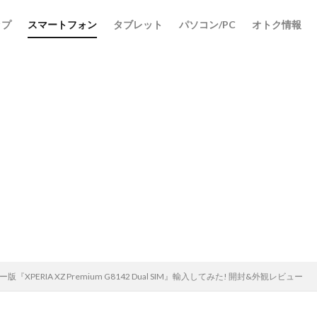
ップ
スマートフォン
タブレット
パソコン/PC
オトク情報
検索
『XPERIA XZ Premium G8142 Dual SIM』輸入してみた! 開封&外観レビュー