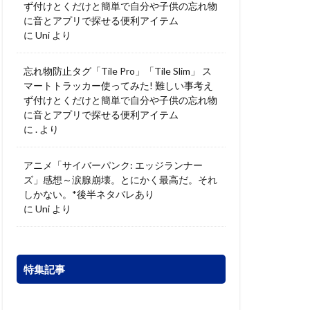
ず付けとくだけと簡単で自分や子供の忘れ物
に音とアプリで探せる便利アイテム
に
Uni
より
忘れ物防止タグ「Tile Pro」「Tile Slim」 ス
マートトラッカー使ってみた! 難しい事考え
ず付けとくだけと簡単で自分や子供の忘れ物
に音とアプリで探せる便利アイテム
に
.
より
アニメ「サイバーパンク: エッジランナー
ズ」感想～涙腺崩壊。とにかく最高だ。それ
しかない。*後半ネタバレあり
に
Uni
より
特集記事