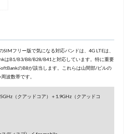
IMで、このSIMフリー版で気になる対応バンドは、4G LTEは、
tBankはB1/B3/B8/B28/B41と対応しています。特に重要
SoftBankのB8が該当します。これらは山間部/ビルの
い周波数帯です。
ア :2.45GHz（クアッドコア）＋1.9GHz（クアッドコ
スディスプレイ for mobile