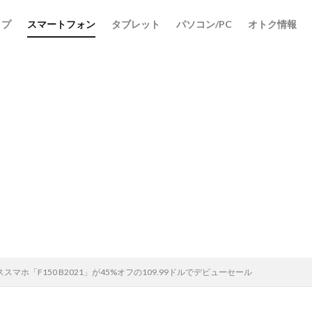
ップ
スマートフォン
タブレット
パソコン/PC
オトク情報
検索
マホ「F150 B2021」が45%オフの109.99ドルでデビューセール