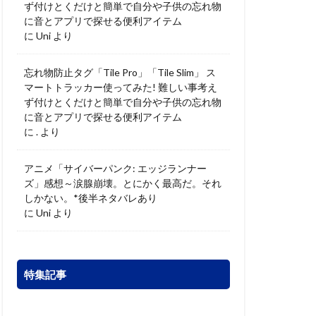
ず付けとくだけと簡単で自分や子供の忘れ物
に音とアプリで探せる便利アイテム
に
Uni
より
忘れ物防止タグ「Tile Pro」「Tile Slim」 ス
マートトラッカー使ってみた! 難しい事考え
ず付けとくだけと簡単で自分や子供の忘れ物
に音とアプリで探せる便利アイテム
に
.
より
アニメ「サイバーパンク: エッジランナー
ズ」感想～涙腺崩壊。とにかく最高だ。それ
しかない。*後半ネタバレあり
に
Uni
より
特集記事