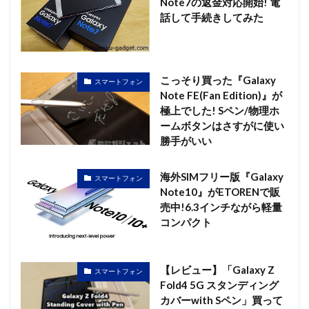
Note7の返金対応開始! 電
話して手続きしてみた
こっそり買った『Galaxy
スマートフォン
Note FE(Fan Edition)』が
極上でした! Sペン/物理ホ
ームボタンはさすがに使い
勝手がいい
海外SIMフリー版『Galaxy
スマートフォン
Note10』がETORENで販
売中!6.3インチながら軽量
コンパクト
【レビュー】「Galaxy Z
スマートフォン
Fold4 5G スタンディング
カバーwith Sペン」買って