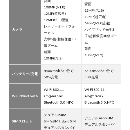
背面
背面
108MP (f/1.8)
12MP (f/1.8)
12MP(超広角)
12MP(超広角)
12MP(f/3.0望遠)
64MP(f/2.0望遠)
レーザーオートフォ
カメラ
ハイブリッド光学3
ーカス
倍/超解像度30倍ズー
光学5倍/超解像度50
ム
倍ズーム
前面
前面
10MP(f/2.2)
10MP(f/2.2)
4500 mAh / 30分で
4300 mAh/ 30分で
バッテリー/充電
50%充電
50%充電
Wi-Fi 802.11
Wi-Fi 802.11
WiFi/Bluetooth
a/b/g/n/ac/ax
a/b/g/n/ac/ax
Bluetooth 5.0 ,NFC
Bluetooth 5.0 ,NFC
デュアル nano
デュアル nano SIM
SIMスロット
SIM/eSIM Hybrid SIM
デュアルスタンバイ
デュアルスタンバイ