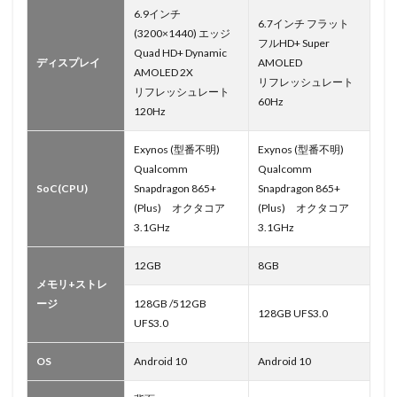
6.9インチ
6.7インチ フラット
(3200×1440) エッジ
フルHD+ Super
Quad HD+ Dynamic
ディスプレイ
AMOLED
AMOLED 2X
リフレッシュレート
リフレッシュレート
60Hz
120Hz
Exynos (型番不明)
Exynos (型番不明)
Qualcomm
Qualcomm
SoC(CPU)
Snapdragon 865+
Snapdragon 865+
(Plus) オクタコア
(Plus) オクタコア
3.1GHz
3.1GHz
12GB
8GB
メモリ+ストレ
ージ
128GB /512GB
128GB UFS3.0
UFS3.0
OS
Android 10
Android 10