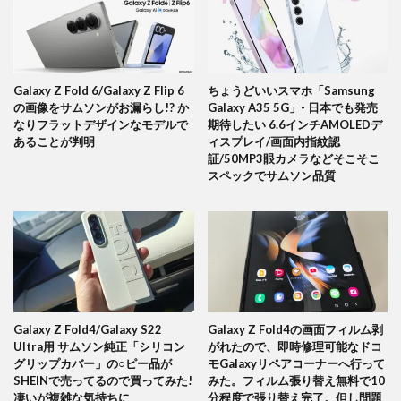
Galaxy Z Fold 6/Galaxy Z Flip 6
ちょうどいいスマホ「Samsung
の画像をサムソンがお漏らし!? か
Galaxy A35 5G」- 日本でも発売
なりフラットデザインなモデルで
期待したい 6.6インチAMOLEDデ
あることが判明
ィスプレイ/画面内指紋認
証/50MP3眼カメラなどそこそこ
スペックでサムソン品質
Galaxy Z Fold4/Galaxy S22
Galaxy Z Fold4の画面フィルム剥
Ultra用 サムソン純正「シリコン
がれたので、即時修理可能なドコ
グリップカバー」の○ピー品が
モGalaxyリペアコーナーへ行って
SHEINで売ってるので買ってみた!
みた。フィルム張り替え無料で10
凄いが複雑な気持ちに
分程度で張り替え完了。但し問題