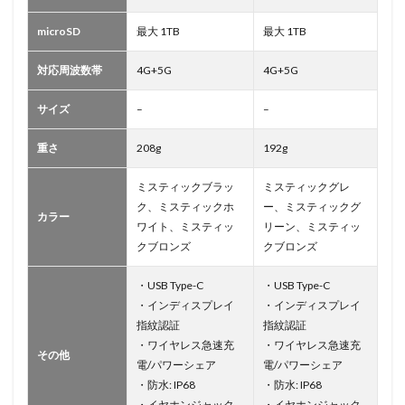
microSD
最大 1TB
最大 1TB
対応周波数帯
4G+5G
4G+5G
サイズ
–
–
重さ
208g
192g
ミスティックブラッ
ミスティックグレ
ク、ミスティックホ
ー、ミスティックグ
カラー
ワイト、ミスティッ
リーン、ミスティッ
クブロンズ
クブロンズ
・USB Type-C
・USB Type-C
・インディスプレイ
・インディスプレイ
指紋認証
指紋認証
・ワイヤレス急速充
・ワイヤレス急速充
その他
電/パワーシェア
電/パワーシェア
・防水: IP68
・防水: IP68
・イヤホンジャック
・イヤホンジャック