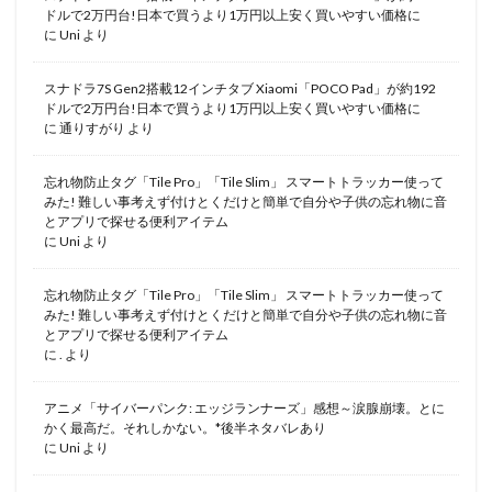
ドルで2万円台!日本で買うより1万円以上安く買いやすい価格に
に
Uni
より
スナドラ7S Gen2搭載12インチタブ Xiaomi「POCO Pad」が約192
ドルで2万円台!日本で買うより1万円以上安く買いやすい価格に
に
通りすがり
より
忘れ物防止タグ「Tile Pro」「Tile Slim」 スマートトラッカー使って
みた! 難しい事考えず付けとくだけと簡単で自分や子供の忘れ物に音
とアプリで探せる便利アイテム
に
Uni
より
忘れ物防止タグ「Tile Pro」「Tile Slim」 スマートトラッカー使って
みた! 難しい事考えず付けとくだけと簡単で自分や子供の忘れ物に音
とアプリで探せる便利アイテム
に
.
より
アニメ「サイバーパンク: エッジランナーズ」感想～涙腺崩壊。とに
かく最高だ。それしかない。*後半ネタバレあり
に
Uni
より