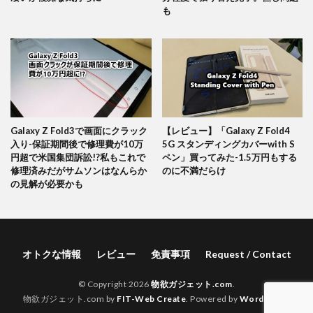
も
Galaxy Z Fold3で画面にクラック
【レビュー】「Galaxy Z Fold4
入り-保証期間後で修理費が10万
5G スタンディングカバーwith S
円超で米国集団訴訟!?私もこれで
ペン」買ってみた-1.5万円もする
修理済みだがサムソンはなんらか
のに不満だらけ
の見解が必要かも
オトクな情報
レビュー
免責事項
Request / Contact
© Copyright 2026
物欲ガジェット.com
.
物欲ガジェット.com by
FIT-Web Create
. Powered by
WordPress
.