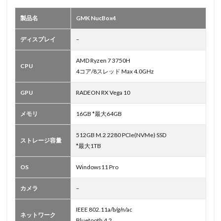
製品名
GMK NucBox4
ディスプレイ
–
AMD Ryzen 7 3750H
CPU
4コア/8スレッド Max 4.0GHz
GPU
RADEON RX Vega 10
メモリ
16GB *最大64GB
512GB M.2 2280 PCIe(NVMe) SSD
ストレージ容量
*最大1TB
OS
Windows11 Pro
カメラ
–
IEEE 802.11a/b/g/n/ac
ネットワーク
Bluetooth 4.2