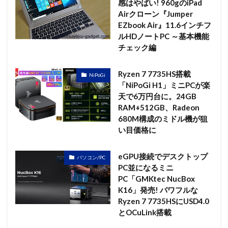
感はやばい! 960gのiPad
Airクローン『Jumper
EZbook Air』11.6インチフ
ルHDノートPC ～基本機能
チェック編
Ryzen 7 7735HS搭載
NiPoGi
「NiPoGi H1」ミニPCが楽
天で6万円台に。24GB
RAM+512GB、Radeon
680M構成のミドル機が狙
い目価格に
eGPU接続でデスクトップ
パソコン/PC
PC並になるミニ
PC「GMKtec NucBox
K16」発売! パワフルな
Ryzen 7 7735HSにUSD4.0
とOCuLink搭載