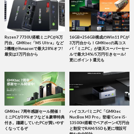
Ryzen7 7730U搭載ミニPCが6万
16GB+256GB構成のWin11 PCが
円台。GMKtec「M5 Ultra」など
3万円台から！GMKtecの高コス
3機種がAmazonで最大28%オフ!
パ「ミニPC」が楽天スーパーセー
最安は3万円台から
ルで最大34%/5万円引きセール!
更にポイント還元も
GMKtec 7周年感謝セール開催！
ハイコスパミニPC「GMKtec
ミニPCが39%オフなど＆豪華特典
NucBox M3 Pro」登場!Core i5-
付き。躊躇していたPCが買いやす
13500H搭載でベアボーン4万円台
くなってるぞ
と割安でRAM/SSDも更に増設可
能な自由設計