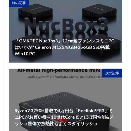
前の記事
「GMKTEC NucBox3」12cm角ファンレスミニPC
はいかが? Celeron J4125/8GB+256GB SSD搭載
Win10 PC
次の記事
Ryzen7 3750H搭載で4万円台「Beelink SER3」ミ
ニPCがお買い得～10世代Core i5とほぼ同性能&メ
ッシュ筐体で放熱性もよくスタイリッシュ