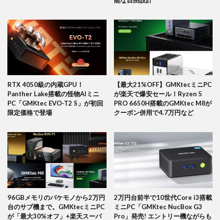
RTX 4050級の内蔵GPU！
【最大21%OFF】GMKtecミニPC
Panther Lake搭載の怪物AIミニ
が楽天で爆安セール！Ryzen 5
PC「GMKtec EVO-T2 S」が初回
PRO 6650H搭載のGMKtec M8が
限定価格で登場
クーポン併用で4.7万円など
96GBメモリのバケモノから2万円
2万円台前半で10世代Core i3搭載
台のサブ機まで。GMKtecミニPC
ミニPC「GMKtec NucBox G3
が「最大30%オフ」+楽天スーパ
Pro」発売! エントリー機ながらも