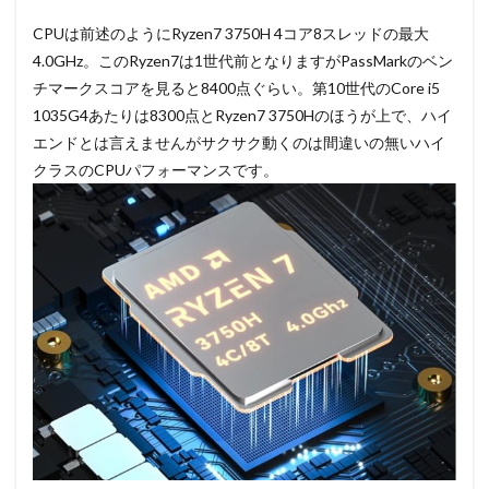
CPUは前述のようにRyzen7 3750H 4コア8スレッドの最大
4.0GHz。このRyzen7は1世代前となりますがPassMarkのベン
チマークスコアを見ると8400点ぐらい。第10世代のCore i5
1035G4あたりは8300点とRyzen7 3750Hのほうが上で、ハイ
エンドとは言えませんがサクサク動くのは間違いの無いハイ
クラスのCPUパフォーマンスです。