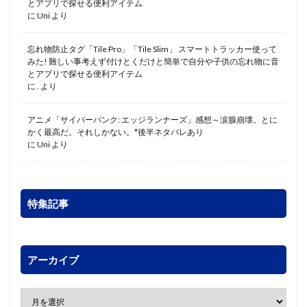
とアプリで探せる便利アイテム
に
Uni
より
忘れ物防止タグ「Tile Pro」「Tile Slim」 スマートトラッカー使って
みた! 難しい事考えず付けとくだけと簡単で自分や子供の忘れ物に音
とアプリで探せる便利アイテム
に
.
より
アニメ「サイバーパンク: エッジランナーズ」感想～涙腺崩壊。とに
かく最高だ。それしかない。*後半ネタバレあり
に
Uni
より
特集記事
アーカイブ