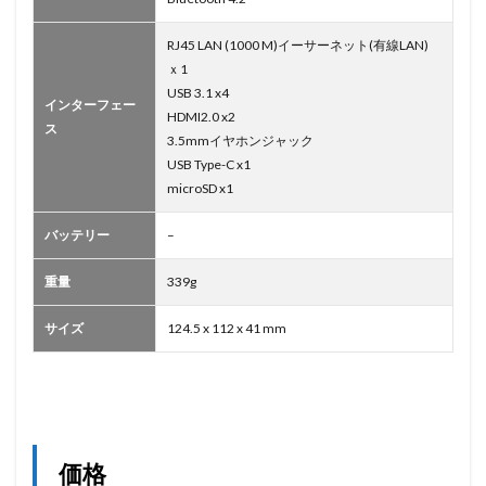
RJ45 LAN (1000 M)イーサーネット(有線LAN)
ｘ1
USB 3.1 x4
インターフェー
HDMI2.0 x2
ス
3.5mmイヤホンジャック
USB Type-C x1
microSD x1
バッテリー
–
重量
339g
サイズ
124.5 x 112 x 41 mm
価格