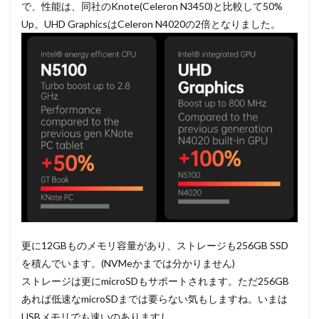
で、性能は、同社のKnote(Celeron N3450)と比較して50%
Up。UHD GraphicsはCeleron N4020の2倍となりました。
更に12GBものメモリ容量があり、ストレージも256GB SSD
を積んでいます。(NVMeかまでは分かりません)
ストレージは更にmicroSDもサポートされます。ただ256GB
あれば低速なmicroSDまでは要らない気もしますね。いまは
USBメモリでも速いのありますし。