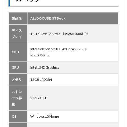
製品名
ALLDOCUBE GTBook
ディス
14.1インチ フルHD (1920×1080) IPS
プレイ
Intel Celeron N5100 4コア/4スレッド
CPU
Max 2.8GHz
GPU
Intel UHD Graphics
メモリ
12GB LPDDR4
ストレ
ージ容
256GB SSD
量
OS
Windows10 Home