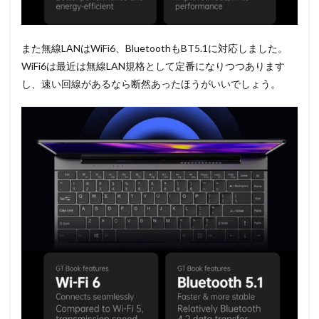
また無線LANはWiFi6、BluetoothもBT5.1に対応しました。
WiFi6は最近は無線LAN規格として定番になりつつあります
し、速い回線があるなら断然あったほうがいいでしょう。