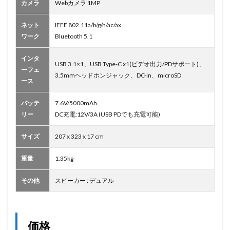
カメラ
Webカメラ 1MP
ネット
IEEE 802.11a/b/g/n/ac/ax
ワーク
Bluetooth 5.1
インタ
USB 3.1×1、USB Type-C x1(ビデオ出力/PDサポート)、
ーフェ
3.5mmヘッドホンジャック、DC-in、microSD
ース
バッテ
7.6V/5000mAh
リー
DC充電:12V/3A (USB PDでも充電可能)
サイズ
207 x 323 x 17 cm
重量
1.35kg
その他
スピーカー : デュアル
価格