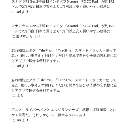
スナドラ7S Gen2搭載12インチタブ Xiaomi「POCO Pad」が約192
ドルで2万円台!日本で買うより1万円以上安く買いやすい価格に
に
Uni
より
スナドラ7S Gen2搭載12インチタブ Xiaomi「POCO Pad」が約192
ドルで2万円台!日本で買うより1万円以上安く買いやすい価格に
に
通りすがり
より
忘れ物防止タグ「Tile Pro」「Tile Slim」 スマートトラッカー使って
みた! 難しい事考えず付けとくだけと簡単で自分や子供の忘れ物に音
とアプリで探せる便利アイテム
に
Uni
より
忘れ物防止タグ「Tile Pro」「Tile Slim」 スマートトラッカー使って
みた! 難しい事考えず付けとくだけと簡単で自分や子供の忘れ物に音
とアプリで探せる便利アイテム
に
.
より
アニメ「サイバーパンク: エッジランナーズ」感想～涙腺崩壊。とに
かく最高だ。それしかない。*後半ネタバレあり
に
Uni
より