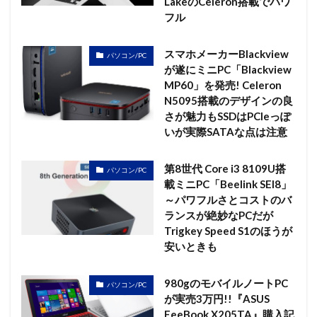
LakeのCeleron搭載でパワ
フル
スマホメーカーBlackview
パソコン/PC
が遂にミニPC「Blackview
MP60」を発売! Celeron
N5095搭載のデザインの良
さが魅力もSSDはPCIeっぽ
いが実際SATAな点は注意
第8世代 Core i3 8109U搭
パソコン/PC
載ミニPC「Beelink SEI8」
～パワフルさとコストのバ
ランスが絶妙なPCだが
Trigkey Speed S1のほうが
安いときも
980gのモバイルノートPC
パソコン/PC
が実売3万円!!『ASUS
EeeBook X205TA』購入記