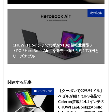
次の記事
CHUWI 11.6インチでわずか910g!超軽量薄型ノー
トPC「HeroBook Air」を発売～価格も約2.7万円と
リーズナブル
関連する記事
【クーポンで229.99ドル】
パソコン/PC
ベゼルが細くてIPS液晶で
Celeron搭載! 14.1インチの
CHUWI LapBookはApollo