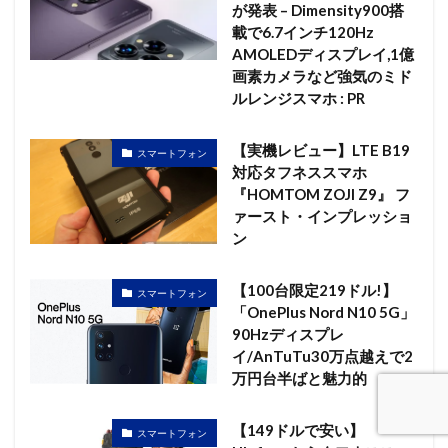
が発表 – Dimensity900搭
載で6.7インチ120Hz
AMOLEDディスプレイ,1億
画素カメラなど強気のミド
ルレンジスマホ : PR
【実機レビュー】LTE B19
スマートフォン
対応タフネススマホ
『HOMTOM ZOJI Z9』 フ
ァースト・インプレッショ
ン
【100台限定219ドル!】
スマートフォン
「OnePlus Nord N10 5G」
90Hzディスプレ
イ/AnTuTu30万点越えで2
万円台半ばと魅力的
【149ドルで安い】
スマートフォン