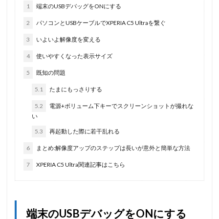
1
端末のUSBデバッグをONにする
2
パソコンとUSBケーブルでXPERIA C5 Ultraを繋ぐ
3
いよいよ解像度を変える
4
使いやすくなった表示サイズ
5
既知の問題
5.1
たまにもっさりする
5.2
電源+ボリューム下キーでスクリーンショットが撮れな
い
5.3
再起動した際に若干乱れる
6
まとめ:解像度アップのステップは長いが意外と簡単な方法
7
XPERIA C5 Ultra関連記事はこちら
端末のUSBデバッグをONにする