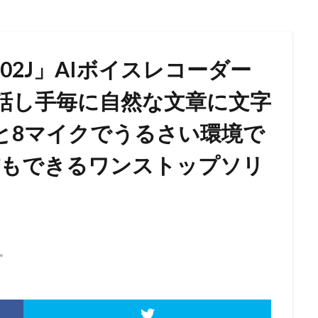
 SR502J」AIボイスレコーダー
動で話し手毎に自然な文章に文字
と8マイクでうるさい環境で
信もできるワンストップソリ
。