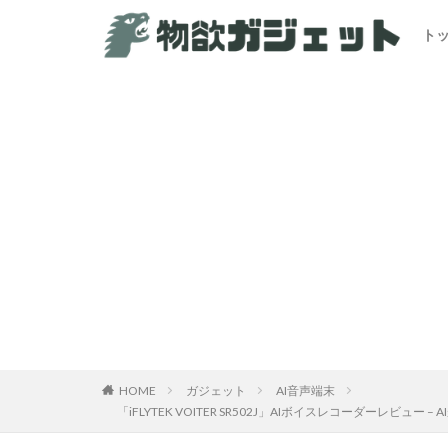
ト
HOME
ガジェット
AI音声端末
「iFLYTEK VOITER SR502J」AIボイスレコー