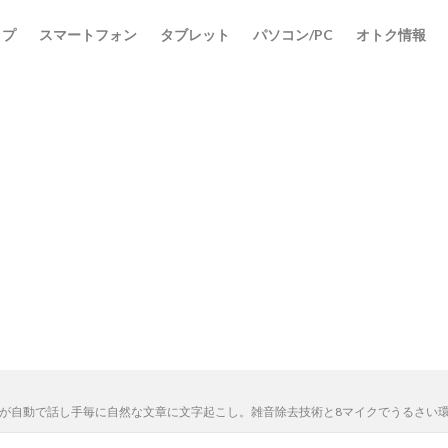
ップ
スマートフォン
タブレット
パソコン/PC
オトク情報
ダーレビュー – AIが自動で話し手毎に自然な文章に文字起こし。雑音除去技術と8マイクで