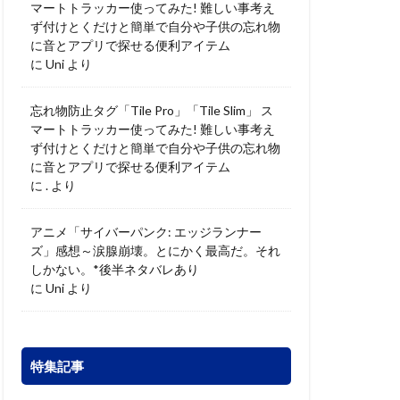
マートトラッカー使ってみた! 難しい事考え
ず付けとくだけと簡単で自分や子供の忘れ物
に音とアプリで探せる便利アイテム
に
Uni
より
忘れ物防止タグ「Tile Pro」「Tile Slim」 ス
マートトラッカー使ってみた! 難しい事考え
ず付けとくだけと簡単で自分や子供の忘れ物
に音とアプリで探せる便利アイテム
に
.
より
アニメ「サイバーパンク: エッジランナー
ズ」感想～涙腺崩壊。とにかく最高だ。それ
しかない。*後半ネタバレあり
に
Uni
より
特集記事