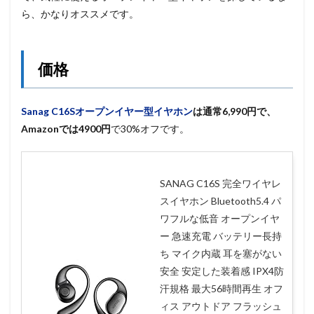
ら、かなりオススメです。
価格
Sanag C16Sオープンイヤー型イヤホン
は通常6,990円で、
Amazonでは4900円
で30%オフです。
SANAG C16S 完全ワイヤレ
スイヤホン Bluetooth5.4 パ
ワフルな低音 オープンイヤ
ー 急速充電 バッテリー長持
ち マイク内蔵 耳を塞がない
安全 安定した装着感 IPX4防
汗規格 最大56時間再生 オフ
ィス アウトドア フラッシュ