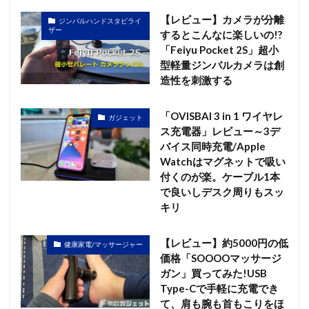
【レビュー】カメラが分離
ジンバルハンドスタビライ
ザー
するとこんなに楽しいの!?
「Feiyu Pocket 2S」超小
型軽量ジンバルカメラは創
造性を刺激する
「OVISBAI 3 in 1 ワイヤレ
ガジェット
ス充電器」レビュー～3デ
バイス同時充電/Apple
Watchはマグネットで吸い
付くのが楽。ケーブル1本
で良いしデスク周りもスッ
キリ
【レビュー】約5000円の低
健康家電/マッサージャー
価格「SOOOOマッサージ
ガン」買ってみた!USB
Type-Cで手軽に充電でき
て、肩も腕も首もこりをほ