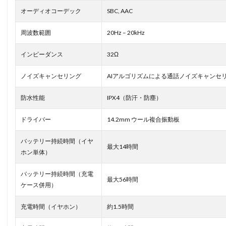
オーディオコーデック
SBC, AAC
周波数範囲
20Hz – 20kHz
インピーダンス
32Ω
ノイズキャンセリング
AIアルゴリズムによる通話ノイズキャンセ
防水性能
IPX4（防汗・防塵）
ドライバー
14.2mm ウール複合振動板
バッテリー持続時間（イヤ
最大14時間
ホン単体）
バッテリー持続時間（充電
最大56時間
ケース併用）
充電時間（イヤホン）
約1.5時間