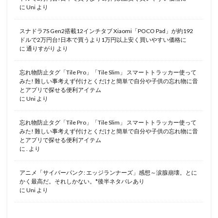
に
Uni
より
スナドラ7S Gen2搭載12インチタブ Xiaomi「POCO Pad」が約192
ドルで2万円台!日本で買うより1万円以上安く買いやすい価格に
に
通りすがり
より
忘れ物防止タグ「Tile Pro」「Tile Slim」 スマートトラッカー使って
みた! 難しい事考えず付けとくだけと簡単で自分や子供の忘れ物に音
とアプリで探せる便利アイテム
に
Uni
より
忘れ物防止タグ「Tile Pro」「Tile Slim」 スマートトラッカー使って
みた! 難しい事考えず付けとくだけと簡単で自分や子供の忘れ物に音
とアプリで探せる便利アイテム
に
.
より
アニメ「サイバーパンク: エッジランナーズ」感想～涙腺崩壊。とに
かく最高だ。それしかない。*後半ネタバレあり
に
Uni
より