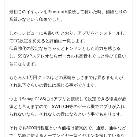
最初このイヤホンをBluetooth接続して聴いた時、値段なりの
音質かなという印象でした。
しかしレビューにも書いたとおり、アプリをインストールし
てEQ設定を変えると評価は一変します。
低音強化の設定ならちゃんとドンドンとした迫力を感じる
し、SSQVPステレオならボーカルも高音もぐっと伸びて良い
音になります。
もちろん1万円クラスほどの素晴らしさまでは届きませんが、
それ以下ぐらいの音には感じる事ができます。
つまりSanag C16Sにはアプリと接続して設定できる環境が必
須とも言えますので、SWITCH等のゲーム機でアプリが入れ
られないなら、それなりの音になるという事でもあります。
それでも3000円程度という価格は驚異的で、通勤、通学など
で、気軽に使えるオープンイヤー型イヤホンを探しているな