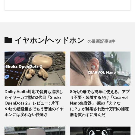
イヤホン/ヘッドホン
の最新記事8件
Dolby Audio対応で音質も追求し
80代の母でも簡単に使える。アプ
たイヤーカフ型の2代目「Shokz
リ不要・装着するだけ「Cearvol
OpenDots 2」 レビュー : 片耳
Nano集音器」-親の「え？な
6.4gの超軽量さでもう普通のイヤ
に？」が解消され数十万円の補聴
ホンには戻れない快適さ
器を買わずに済んだ