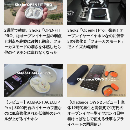
2週間で確信。Shokz「OPENFIT
Shokz「OpenFit Pro」発表！オ
PRO」はオープンイヤー型の弱点
ープンイヤーイヤホンなのに低音
と利点を絶妙に改善し融合。フォ
50%強化＆「フォーカスモード」
ーカスモードの凄さを体感したら
でノイズ大幅抑制
他のイヤホンに戻れなくなった
【レビュー】ACEFAST ACECLIP
【Oladance OWS 2レビュー】単
Pro｜3000円台のイヤーカフ型な
体19時間再生と高音質で1万円の
のに低音強化された低価格のレベ
オープンイヤー型イヤホン-1日中
ルが上がるイヤホン
着けっぱなしで使える仕事もプラ
イベートの両用使い