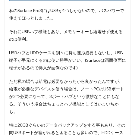
私のSurface Pro3にはUSBが1つしかないので、バスパワーで
使えてほっとしました。
それにUSBハブ機能もあり、メモリーキーも給電せず使える
のは便利。
USBハブとHDDケースを別々に持ち運ぶ必要もないし、USB
端子が手元にくるのは使い勝手がいい。(Surfaceは画面側面に
端子があるので挿入が面倒なのです)
ただ私の場合は給電は必要なかったから良かったんですが、
給電が必要なデバイスを使う場合は、ノートPCのUSBポート
が2つ必要になって、3ポートハブという微妙なことにもな
る。そういう場合はちょっとハブ機能としてはいまいちか
も。
特に20GBぐらいのデータバックアップをする事もあり、その
間USBポートが塞がれると困ることも多いので、HDDケース