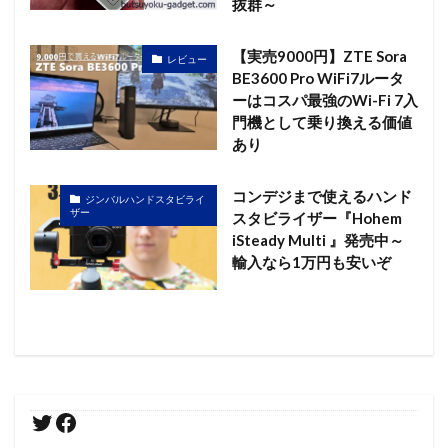
抜群～
【実売9000円】ZTE Sora
レビュー
BE3600 Pro WiFi7ルータ
ーはコスパ最強のWi-Fi 7入
門機として乗り換える価値
あり
コンデジまで使えるハンド
ジンバルハンドスタビライ
ザー
スタビライザー『Hohem
iSteady Multi 』発売中～
輸入なら1万円も安いぞ