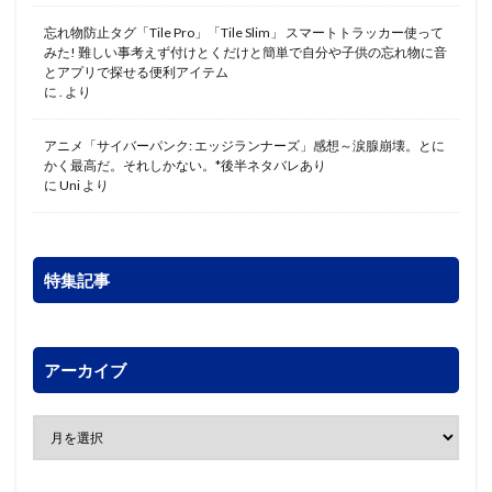
忘れ物防止タグ「Tile Pro」「Tile Slim」 スマートトラッカー使って
みた! 難しい事考えず付けとくだけと簡単で自分や子供の忘れ物に音
とアプリで探せる便利アイテム
に
.
より
アニメ「サイバーパンク: エッジランナーズ」感想～涙腺崩壊。とに
かく最高だ。それしかない。*後半ネタバレあり
に
Uni
より
特集記事
アーカイブ