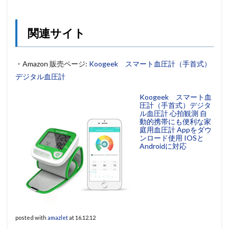
関連サイト
・Amazon 販売ページ:
Koogeek スマート血圧計（手首式）
デジタル血圧計
Koogeek スマート血
圧計（手首式）デジタ
ル血圧計 心拍観測 自
動的携帯にも便利な家
庭用血圧計 Appをダウ
ンロード使用 IOSと
Androidに対応
posted with
amazlet
at 16.12.12