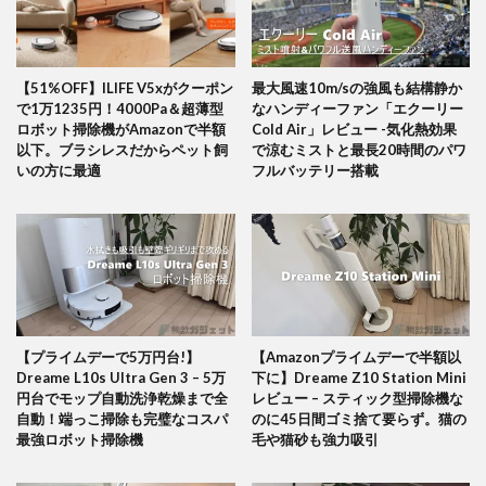
【51%OFF】ILIFE V5xがクーポン
最大風速10m/sの強風も結構静か
で1万1235円！4000Pa＆超薄型
なハンディーファン「エクーリー
ロボット掃除機がAmazonで半額
Cold Air」レビュー -気化熱効果
以下。ブラシレスだからペット飼
で涼むミストと最長20時間のパワ
いの方に最適
フルバッテリー搭載
【プライムデーで5万円台!】
【Amazonプライムデーで半額以
Dreame L10s Ultra Gen 3 – 5万
下に】Dreame Z10 Station Mini
円台でモップ自動洗浄乾燥まで全
レビュー – スティック型掃除機な
自動！端っこ掃除も完璧なコスパ
のに45日間ゴミ捨て要らず。猫の
最強ロボット掃除機
毛や猫砂も強力吸引