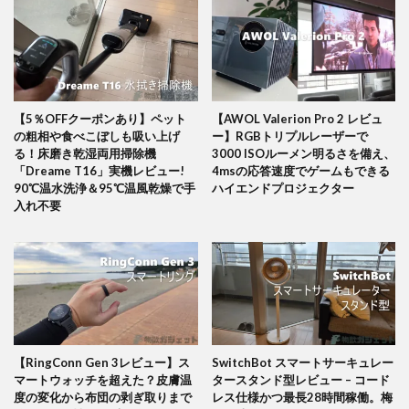
【5％OFFクーポンあり】ペット
【AWOL Valerion Pro 2 レビュ
の粗相や食べこぼしも吸い上げ
ー】RGBトリプルレーザーで
る！床磨き乾湿両用掃除機
3000 ISOルーメン明るさを備え、
「Dreame T16」実機レビュー!
4msの応答速度でゲームもできる
90℃温水洗浄＆95℃温風乾燥で手
ハイエンドプロジェクター
入れ不要
【RingConn Gen 3レビュー】ス
SwitchBot スマートサーキュレー
マートウォッチを超えた？皮膚温
タースタンド型レビュー – コード
度の変化から布団の剥ぎ取りまで
レス仕様かつ最長28時間稼働。梅