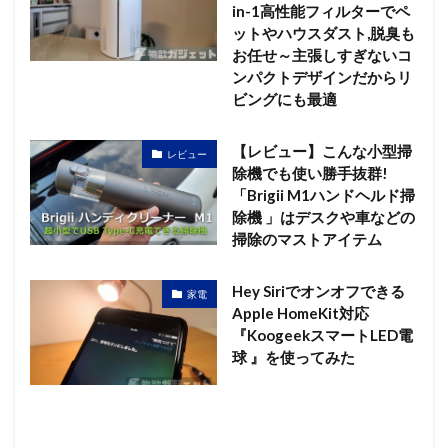
in-1高性能フィルターでペ
ットやハウスダスト,脱臭も
お任せ～主張しすぎないコ
ンパクトデザインだからリ
ビングにも最適
【レビュー】こんな小型掃
レビュー
除機でも使い勝手抜群!
「Brigii M1ハンドヘルド掃
除機 」はデスクや車などの
掃除のマストアイテム
Hey Siriでオンオフできる
家電
Apple HomeKit対応
『KoogeekスマートLED電
球 』を使ってみた