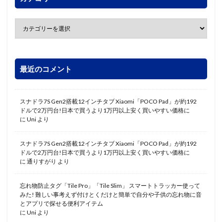
最近のコメント
スナドラ7S Gen2搭載12インチタブ Xiaomi「POCO Pad」が約192
ドルで2万円台!日本で買うより1万円以上安く買いやすい価格に
に
Uni
より
スナドラ7S Gen2搭載12インチタブ Xiaomi「POCO Pad」が約192
ドルで2万円台!日本で買うより1万円以上安く買いやすい価格に
に
通りすがり
より
忘れ物防止タグ「Tile Pro」「Tile Slim」 スマートトラッカー使って
みた! 難しい事考えず付けとくだけと簡単で自分や子供の忘れ物に音
とアプリで探せる便利アイテム
に
Uni
より