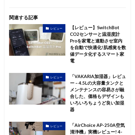
関連する記事
【レビュー】SwitchBot
レビュー
CO2センサーと温湿度計
Proを家電と連動させ室内
を自動で快適化!肌感覚を数
値データ化するスマート家
電
「VAKARIA加湿器」レビュ
レビュー
ー – 4.5Lの大容量タンクと
メンテナンスの容易さが融
合した、価格もデザインも
いろいろちょうど良い加湿
器
「AirChoice AP-250A空気
レビュー
清浄機」実機レビュー! 4-