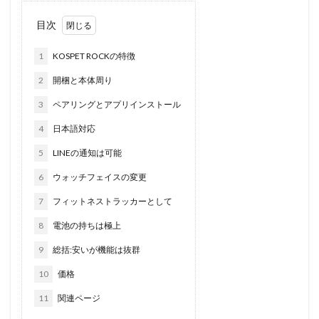
目次
1
KOSPET ROCKの特徴
2
開梱と本体周り
3
ペアリングとアプリインストール
4
日本語対応
5
LINEの通知は可能
6
ウォッチフェイスの変更
7
フィットネストラッカーとして
8
電池の持ちは極上
9
総括:安いが機能は抜群
10
価格
11
関連ページ