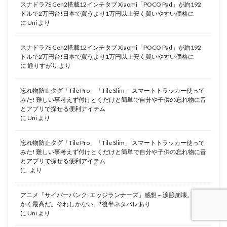
スナドラ7S Gen2搭載12インチタブ Xiaomi「POCO Pad」が約192
ドルで2万円台!日本で買うより1万円以上安く買いやすい価格に
に
Uni
より
スナドラ7S Gen2搭載12インチタブ Xiaomi「POCO Pad」が約192
ドルで2万円台!日本で買うより1万円以上安く買いやすい価格に
に
通りすがり
より
忘れ物防止タグ「Tile Pro」「Tile Slim」 スマートトラッカー使って
みた! 難しい事考えず付けとくだけと簡単で自分や子供の忘れ物に音
とアプリで探せる便利アイテム
に
Uni
より
忘れ物防止タグ「Tile Pro」「Tile Slim」 スマートトラッカー使って
みた! 難しい事考えず付けとくだけと簡単で自分や子供の忘れ物に音
とアプリで探せる便利アイテム
に
.
より
アニメ「サイバーパンク: エッジランナーズ」感想～涙腺崩壊。とに
かく最高だ。それしかない。*後半ネタバレあり
に
Uni
より