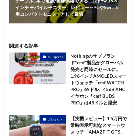
ケーブル1本で電源/画像供給できる「Lepow 15.6
インチ モバイルモニター」レビュー～PCやSwitch
用コンパクトモニターとして最適
関連する記事
Nothingのサブブラン
AliExpress
ド”cmf”製品がグローバル
発売と同時にセールに。
1.96インチAMOLEDスマー
トウォッチ「cmf WATCH
PRO」69ドル、45dB ANC
イヤホン「cmf BUDS
PRO」は48ドルと爆安
【実機レビュー】1.5万円で
ガジェット
常時表示可能なスマートウ
ォッチ「AMAZFIT GTS」