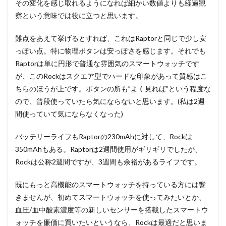
その変化を感じ取れるようになれば細かい数値よりも経過観
察という意味では役に立つと思います。
難点をあえて挙げるとすれば、これはRaptorと同じで少し安
っぽい点。特に物理ボタンは安っぽさを感じます。それでも
Raptorは単に円形で普通な雰囲気のスマートウォッチです
が、このRockはスクエア型でハードな印象があって質感はこ
ちらのほうが上です。ボタンの所も”よく見れば”という程度な
ので、普段使っていたら気にならないと思います。(私は2週
間使っていて気にならなくなった)
バッテリーライフもRaptorの230mAhに対して、Rockは
350mAhもある。Raptorは2週間使用がギリギリでしたが、
Rockは公称2週間ですが、3週間も余裕があるライフです。
既にもっと高機能のスマートウォッチを持っている方には響
きませんが、初めてスマートウォッチを使ってみたいとか、
血圧/血中酸素濃度等の新しいセンサーを搭載したスマートウ
ォッチを廉価に買いたいというなら、Rockは最適だと思いま