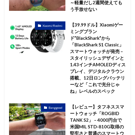
～軽量だし2週間使えても
う手放せない
【39.99ドル】Xiaomiゲー
Xiaomi/Redmi
ミングブラン
ド”BlackShark”から
「BlackShark S1 Classic」
スマートウォッチが発売 –
スタイリッシュデザインと
1.43インチAMOLEDディス
プレイ、デジタルクラウン
搭載、12日ロングバッテリ
ーなど「これで充分じゃ
ね」レベルのスペック
【レビュー】タフネススマ
Banggood
ートウォッチ「ROGBID
TANK S2」 – 4000円台で
米国MIL STD-810G取得の
堅牢さと普通のスマートウ