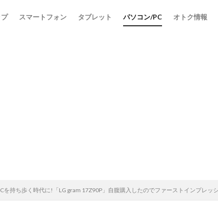
ップ
スマートフォン
タブレット
パソコン/PC
オトク情報
を持ち歩く時代に!「LG gram 17Z90P」自腹購入したのでファーストインプレッ