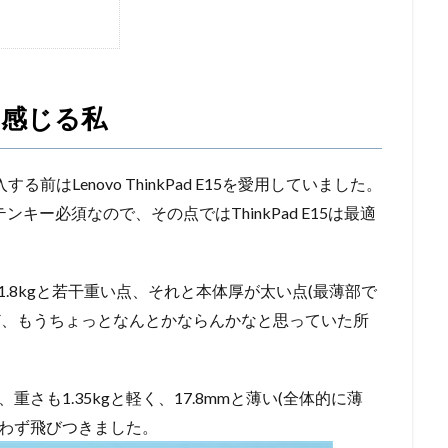
と感じる私
を購入する前はLenovo ThinkPad E15を愛用していました。
ンキー必須なので、その点ではThinkPad E15は最適
約1.8kgと若干重い点、それと本体厚が太い点(最薄部で
けど、もうちょっとなんとかならんかなと思っていた所
重さも1.35kgと軽く、17.8mmと薄い(全体的に薄
ので思わず飛びつきました。