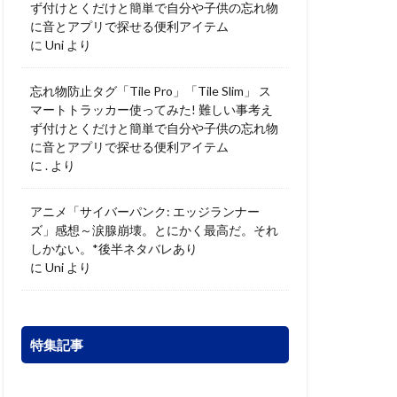
ず付けとくだけと簡単で自分や子供の忘れ物
に音とアプリで探せる便利アイテム
に
Uni
より
忘れ物防止タグ「Tile Pro」「Tile Slim」 ス
マートトラッカー使ってみた! 難しい事考え
ず付けとくだけと簡単で自分や子供の忘れ物
に音とアプリで探せる便利アイテム
に
.
より
アニメ「サイバーパンク: エッジランナー
ズ」感想～涙腺崩壊。とにかく最高だ。それ
しかない。*後半ネタバレあり
に
Uni
より
特集記事