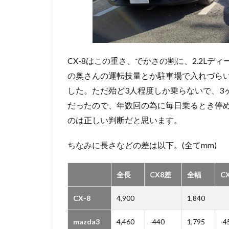
CX-8はこの重さ、でかさの割に、2.2Lデ
の奥さんの運転技量とか駐車場で入れづら
した。ただ殆ど3人程度しか乗らないで、3ヶ
だったので、年数回の為に毎日乗るとき停
のは正しい判断だと思います。
ちなみに長さなどの差は以下。(全てmm)
全長
CX8差
全幅
C
CX-8
4,900
1,840
mazda3
4,460
-440
1,795
-4