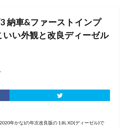
ダ3 納車&ファーストインプ
っこいい外観と改良ディーゼル
。
020年かな)の年次改良版の 1.8L XD(ディーゼル)で