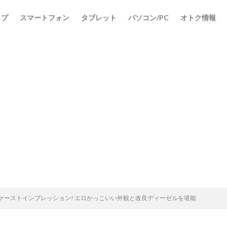
ップ
スマートフォン
タブレット
パソコン/PC
オトク情報
&ファーストインプレッション! エロかっこいい外観と改良ディーゼルを堪能