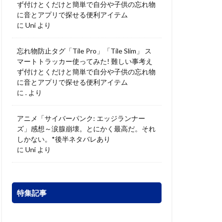
ず付けとくだけと簡単で自分や子供の忘れ物
に音とアプリで探せる便利アイテム
に
Uni
より
忘れ物防止タグ「Tile Pro」「Tile Slim」 ス
マートトラッカー使ってみた! 難しい事考え
ず付けとくだけと簡単で自分や子供の忘れ物
に音とアプリで探せる便利アイテム
に
.
より
アニメ「サイバーパンク: エッジランナー
ズ」感想～涙腺崩壊。とにかく最高だ。それ
しかない。*後半ネタバレあり
に
Uni
より
特集記事