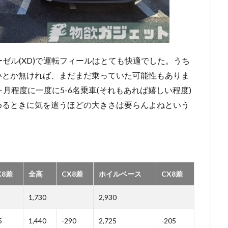
ィーゼル(XD)で運転フィールはとても快適でした。うち
いとか無ければ、まだまだ乗っていた可能性もありま
月程度に一度に5-6名乗車(それもあれば嬉しい程度)
めるときに気を遣うほどの大きさは要らんよねという
X8差
全高
CX8差
ホイルベース
CX8差
1,730
2,930
5
1,440
-290
2,725
-205