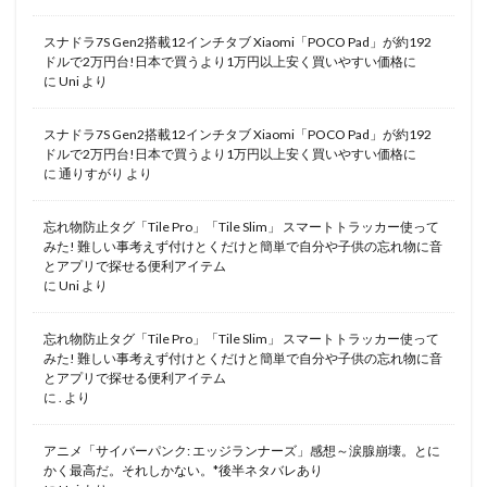
スナドラ7S Gen2搭載12インチタブ Xiaomi「POCO Pad」が約192
ドルで2万円台!日本で買うより1万円以上安く買いやすい価格に
に
Uni
より
スナドラ7S Gen2搭載12インチタブ Xiaomi「POCO Pad」が約192
ドルで2万円台!日本で買うより1万円以上安く買いやすい価格に
に
通りすがり
より
忘れ物防止タグ「Tile Pro」「Tile Slim」 スマートトラッカー使って
みた! 難しい事考えず付けとくだけと簡単で自分や子供の忘れ物に音
とアプリで探せる便利アイテム
に
Uni
より
忘れ物防止タグ「Tile Pro」「Tile Slim」 スマートトラッカー使って
みた! 難しい事考えず付けとくだけと簡単で自分や子供の忘れ物に音
とアプリで探せる便利アイテム
に
.
より
アニメ「サイバーパンク: エッジランナーズ」感想～涙腺崩壊。とに
かく最高だ。それしかない。*後半ネタバレあり