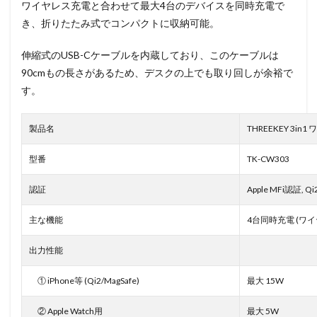
ワイヤレス充電と合わせて最大4台のデバイスを同時充電で
き、折りたたみ式でコンパクトに収納可能。
伸縮式のUSB-Cケーブルを内蔵しており、このケーブルは
90cmもの長さがあるため、デスクの上でも取り回しが余裕で
す。
製品名
THREEKEY 3i
型番
TK-CW303
認証
Apple MFi認証, Q
主な機能
4台同時充電 (ワイ
出力性能
① iPhone等 (Qi2/MagSafe)
最大 15W
② Apple Watch用
最大 5W