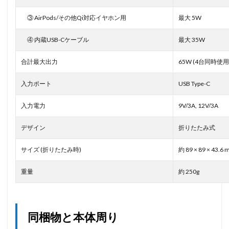
③ AirPods/その他Qi対応イヤホン用
最大 5W
④ 内蔵USB-Cケーブル
最大 35W
合計最大出力
65W (4台同時使用
入力ポート
USB Type-C
入力電力
9V/3A, 12V/3A
デザイン
折りたたみ式
サイズ (折りたたみ時)
約 89 × 89 × 43.6
重量
約 250g
同梱物と本体周り