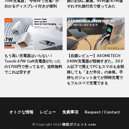
70W充電器」”今何Wで充電?”が
旅のお供に最適。45W版/67W版
分かるディスプレイ付きが便利
それぞれ旅行先で使ってみた
もう高い充電器はいらない！
【自腹レビュー】ASOMETECH
Toocki 67W GaN充電器がたった
240W充電器が怪物すぎた。30ド
の1700円で売ってるぞ。送料無料
ル以下で買えてPCもスマホも全部
でこれは安すぎ
挿しても「まだ半分」の余裕。手
持ちガジェット全てが同時充電で
もフルスペで充電できる
オトクな情報
レビュー
免責事項
Request / Contact
© Copyright 2026
物欲ガジェット.com
.