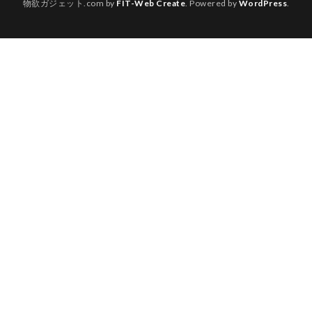
物欲ガジェット.com by
FIT-Web Create
. Powered by
WordPress
.