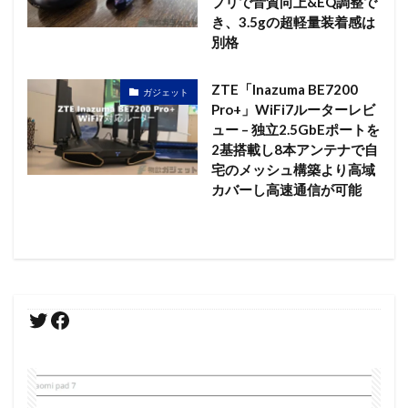
プリで音質向上&EQ調整で
き、3.5gの超軽量装着感は
別格
ZTE「Inazuma BE7200
ガジェット
Pro+」WiFi7ルーターレビ
ュー – 独立2.5GbEポートを
2基搭載し8本アンテナで自
宅のメッシュ構築より高域
カバーし高速通信が可能