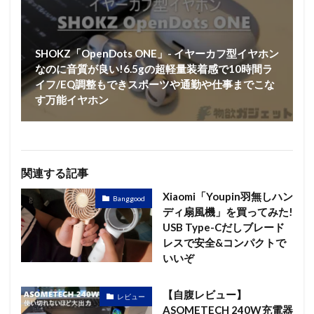
SHOKZ「OpenDots ONE」- イヤーカフ型イヤホン
なのに音質が良い!6.5gの超軽量装着感で10時間ラ
イフ/EQ調整もできスポーツや通勤や仕事までこな
す万能イヤホン
関連する記事
Xiaomi「Youpin羽無しハン
Banggood
ディ扇風機」を買ってみた!
USB Type-Cだしブレード
レスで安全&コンパクトで
いいぞ
【自腹レビュー】
レビュー
ASOMETECH 240W充電器