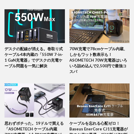
デスクの配線が消える。巻取り式
70W充電で78cmケーブル内蔵、
ケーブル4本内蔵の「550W 7-in-
しかもワット数表示も！
1 GaN充電器」でデスクの充電ケ
ASOMETECH 70W充電器はいろ
ーブル問題を一気に解決
いろ詰め込んで2,500円で最強コ
スパ
思わずポチった。19ドルで買える
ケーブルを忘れる心配ゼロ！
「ASOMETECH ケーブル内蔵
Baseus EnerCore CJ11充電器が