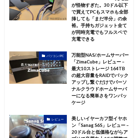
が怪物すぎた。30ドル以下
で買えてPCもスマホも全部
挿しても「まだ半分」の余
裕。手持ちガジェット全て
が同時充電でもフルスペで
充電できる
万能型NAS/ホームサーバー
パソコン/PC
「ZimaCube」レビュー –
最大10ストレージ 164TB
の超大容量をRAIDでバック
アップし繋ぐだけでパーソ
ナルクラウドホームサーバ
ーになる簡単さをワンパッ
ケージ
美しいイヤーカフ型イヤホ
レビュー
ン「Sanag S6S」レビュー –
20ドル台と低価格ながらア