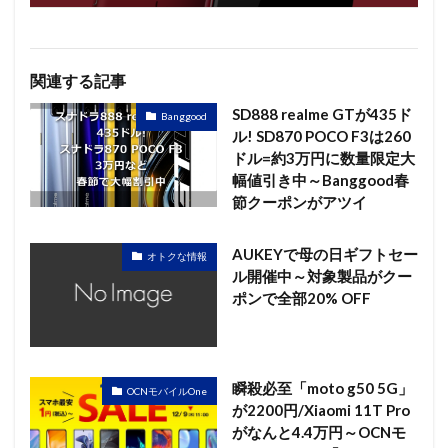
関連する記事
SD888 realme GTが435ド
Banggood
ル! SD870 POCO F3は260
ドル=約3万円に数量限定大
幅値引き中～Banggood春
節クーポンがアツイ
AUKEYで母の日ギフトセー
オトクな情報
ル開催中～対象製品がクー
ポンで全部20% OFF
瞬殺必至「moto g50 5G」
OCNモバイルOne
が2200円/Xiaomi 11T Pro
がなんと4.4万円～OCNモ