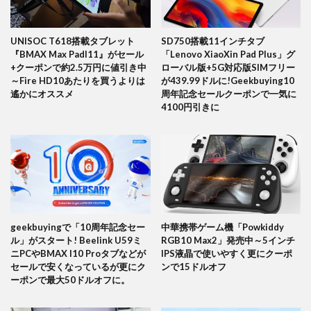
UNISOC T618搭載タブレット
SD750搭載11インチタブ
『BMAX Max PadI11』がセール
「Lenovo XiaoXin Pad Plus」グ
+クーポンで約2.5万円に値引き中
ローバル版+5G対応版SIMフリー
～Fire HD10あたりを買うよりは
が439.99ドルに!Geekbuying10
遙かにオススメ
周年記念セールクーポンで一気に
4100円引きに
geekbuyingで「10周年記念セー
中華携帯ゲーム機「Powkiddy
ル」がスタート! Beelink U59ミ
RGB10 Max2」発売中～5インチ
ニPCやBMAX I10 Proタブなどが
IPS液晶で使いやすく更にクーポ
セールで安くなっているが更にク
ンで15ドルオフ
ーポンで最大50ドルオフに。