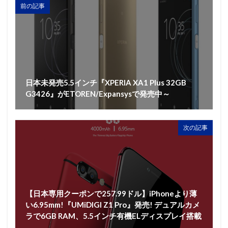
前の記事
日本未発売5.5インチ『XPERIA XA1 Plus 32GB
G3426』がETOREN/Expansysで発売中～
次の記事
【日本専用クーポンで257.99ドル】iPhoneより薄
い6.95mm!『UMiDIGI Z1 Pro』発売! デュアルカメ
ラで6GB RAM、5.5インチ有機ELディスプレイ搭載