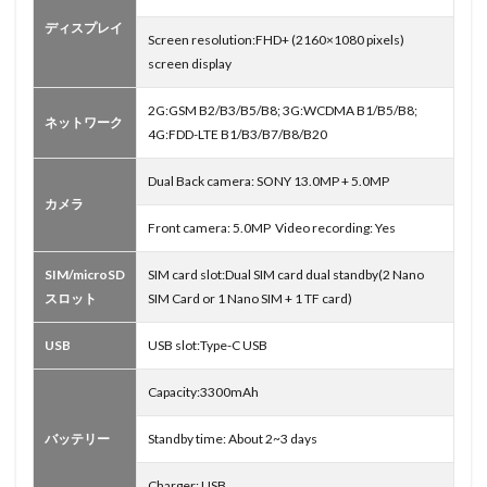
ディスプレイ
Screen resolution:FHD+ (2160×1080 pixels)
screen display
2G:GSM B2/B3/B5/B8; 3G:WCDMA B1/B5/B8;
ネットワーク
4G:FDD-LTE B1/B3/B7/B8/B20
Dual Back camera: SONY 13.0MP + 5.0MP
カメラ
Front camera: 5.0MP Video recording: Yes
SIM/microSD
SIM card slot:Dual SIM card dual standby(2 Nano
スロット
SIM Card or 1 Nano SIM + 1 TF card)
USB
USB slot:Type-C USB
Capacity:3300mAh
バッテリー
Standby time: About 2~3 days
Charger: USB