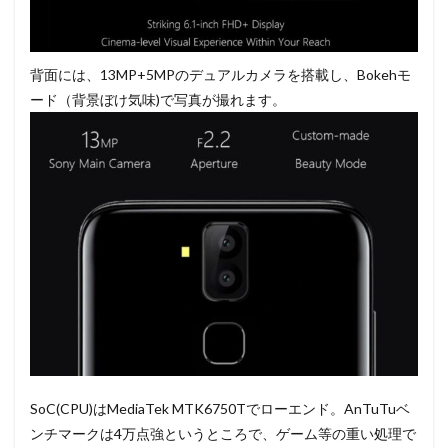
背面には、13MP+5MPのデュアルカメラを搭載し、Bokehモ
ード（背景ぼけ気味)で写真が撮れます。
SoC(CPU)はMediaTek MTK6750Tでローエンド。AnTuTuベ
ンチマークは4万点強というところで、ゲーム等の重い処理で