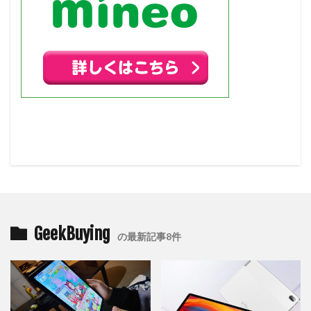
GeekBuying
の最新記事8件