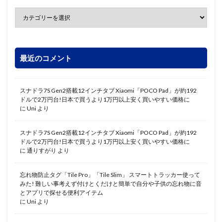
最近のコメント
スナドラ7S Gen2搭載12インチタブ Xiaomi「POCO Pad」が約192
ドルで2万円台!日本で買うより1万円以上安く買いやすい価格に
に
Uni
より
スナドラ7S Gen2搭載12インチタブ Xiaomi「POCO Pad」が約192
ドルで2万円台!日本で買うより1万円以上安く買いやすい価格に
に
通りすがり
より
忘れ物防止タグ「Tile Pro」「Tile Slim」 スマートトラッカー使って
みた! 難しい事考えず付けとくだけと簡単で自分や子供の忘れ物に音
とアプリで探せる便利アイテム
に
Uni
より