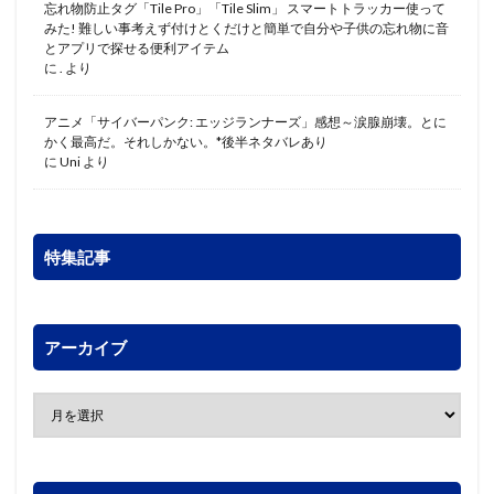
忘れ物防止タグ「Tile Pro」「Tile Slim」 スマートトラッカー使って
みた! 難しい事考えず付けとくだけと簡単で自分や子供の忘れ物に音
とアプリで探せる便利アイテム
に
.
より
アニメ「サイバーパンク: エッジランナーズ」感想～涙腺崩壊。とに
かく最高だ。それしかない。*後半ネタバレあり
に
Uni
より
特集記事
アーカイブ