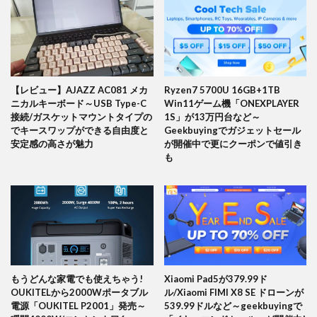
【レビュー】AJAZZ AC081 メカ
Ryzen7 5700U 16GB+1TB
ニカルキーボード～USB Type-C
Win11ゲーム機「ONEXPLAYER
接続/ガスケットマウントタイプの
1S」が13万円台など～
でキースワップができる自由度と
Geekbuyingでガジェットセール
安定感の高さが魅力
が開催中で更にクーポンで値引き
も
もうどんな家電でも使えちゃう!
Xiaomi Pad5が379.99ド
OUKITELから2000Wポータブル
ル/Xiaomi FIMI X8 SE ドローンが
電源「OUKITEL P2001」発売～
539.99ドルなど～geekbuyingで