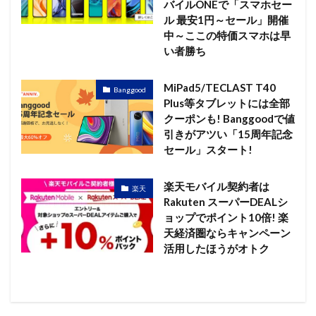
バイルONEで「スマホセー
ル 最安1円～セール」開催
中～ここの特価スマホは早
い者勝ち
MiPad5/TECLAST T40
Banggood
Plus等タブレットには全部
クーポンも! Banggoodで値
引きがアツい「15周年記念
セール」スタート!
楽天モバイル契約者は
楽天
Rakuten スーパーDEALシ
ョップでポイント10倍! 楽
天経済圏ならキャンペーン
活用したほうがオトク