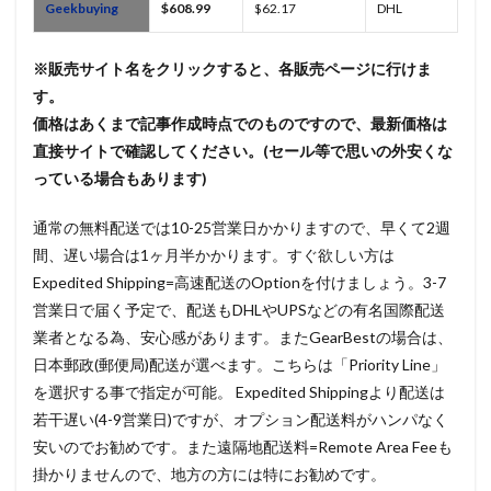
Geekbuying
$608.99
$62.17
DHL
※販売サイト名をクリックすると、各販売ページに行けま
す。
価格はあくまで記事作成時点でのものですので、最新価格は
直接サイトで確認してください。(セール等で思いの外安くな
っている場合もあります)
通常の無料配送では10-25営業日かかりますので、早くて2週
間、遅い場合は1ヶ月半かかります。すぐ欲しい方は
Expedited Shipping=高速配送のOptionを付けましょう。3-7
営業日で届く予定で、配送もDHLやUPSなどの有名国際配送
業者となる為、安心感があります。またGearBestの場合は、
日本郵政(郵便局)配送が選べます。こちらは「Priority Line」
を選択する事で指定が可能。 Expedited Shippingより配送は
若干遅い(4-9営業日)ですが、オプション配送料がハンパなく
安いのでお勧めです。また遠隔地配送料=Remote Area Feeも
掛かりませんので、地方の方には特にお勧めです。