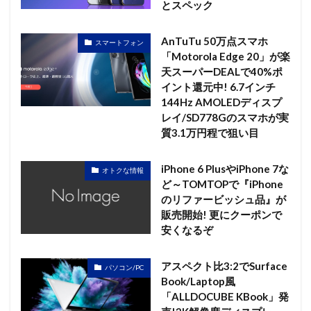
とスペック
AnTuTu 50万点スマホ
スマートフォン
「Motorola Edge 20」が楽
天スーパーDEALで40%ポ
イント還元中! 6.7インチ
144Hz AMOLEDディスプ
レイ/SD778Gのスマホが実
質3.1万円程で狙い目
iPhone 6 PlusやiPhone 7な
オトクな情報
ど～TOMTOPで『iPhone
のリファービッシュ品』が
販売開始! 更にクーポンで
安くなるぞ
アスペクト比3:2でSurface
パソコン/PC
Book/Laptop風
「ALLDOCUBE KBook」発