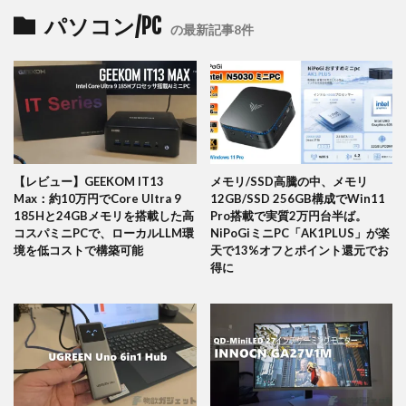
パソコン/PC
の最新記事8件
【レビュー】GEEKOM IT13
メモリ/SSD高騰の中、メモリ
Max：約10万円でCore Ultra 9
12GB/SSD 256GB構成でWin11
185Hと24GBメモリを搭載した高
Pro搭載で実質2万円台半ば。
コスパミニPCで、ローカルLLM環
NiPoGiミニPC「AK1PLUS」が楽
境を低コストで構築可能
天で13%オフとポイント還元でお
得に