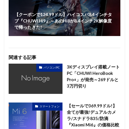
【クーポンで124.99ドル】ハイコスパ8.4インチタ
ブ『CHUWI Hi9』～あのHi8が8.4インチ2K解像度
で帰ったきた!
関連する記事
3Kディスプレイ搭載ノート
パソコン/PC
PC「CHUWI HeroBook
Pro+」が発売～269ドルと
3万円切り
【セールで369.99ドル!】
スマートフォン
全てが最強!デュアルカメ
ラ/スナドラ835/防滴
『Xiaomi Mi6』の価格比較