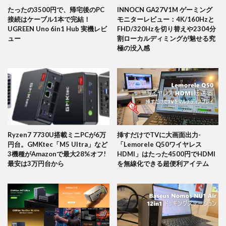
たったの3500円で、帰宅後のPC
INNOCN GA27V1M ゲーミング
接続はケーブル1本で完結！
モニターレビュー：4K/160Hzと
UGREEN Uno 6in1 Hub 実機レビ
FHD/320Hzを切り替えや2304分
ュー
割ローカルディミングが魅せる究
極の没入感
Ryzen7 7730U搭載ミニPCが6万
挿すだけでTVに大画面出力-
円台。GMKtec「M5 Ultra」など
「Lemorele Q50ワイヤレス
3機種がAmazonで最大28%オフ!
HDMI」はたった4500円でHDMI
最安は3万円台から
を無線化できる超便利アイテム