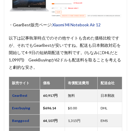
・GearBest販売ページ:
Xiaomi Mi Notebook Air 12
以下は記事執筆時点でのその他サイトも含めた価格比較です
が、それでもGearBestが安いですね。配送も日本郵政対応を
開始して4-9日の短納期配送で無料です。(ちなみにDHLだと
1,099円) GeekBuyingが62ドルも配送料を取ることを考える
と劇的な安さ。
販売サイト
価格
有償配送費用
配送会社
GearBest
60,917円
無料
日本郵政
Everbuying
$696.14
$0.00
DHL
Banggood
64,107円
1,315円
EMS