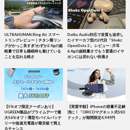
ULTRAHUMAN Ring Air スマー
Dolby Audio対応で音質も追求し
トリングレビュー｜チタン製リン
たイヤーカフ型の2代目「Shokz
グがかっこ良すぎ!わずか2.4gの超
OpenDots 2」 レビュー : 片耳
軽量で日常も睡眠時も着けている
6.4gの超軽量さでもう普通のイヤ
ことを忘れる軽さ
ホンには戻れない快適さ
【5%オフ限定クーポンあり】
【実質半額】iPhoneの容量不足解
UGREEN製品がプライムデーで最
消に！「ORICOマグネット式SSD
大56%オフ！薄型モバイルバッテ
ドック」が期間限定4,949円
リーや急速充電器が最安級で買え
るチャンス