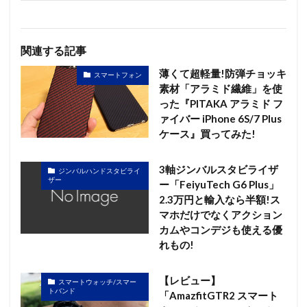
関連する記事
薄くて超軽量!防弾チョッキ
スマートフォン
素材「アラミド繊維」を使
った『PITAKA アラミド フ
ァイバー iPhone 6S/7 Plus
ケース』買ってみた!
3軸ジンバルスタビライザ
ジンバルハンドスタビライ
ザー
ー「FeiyuTech G6 Plus」
2.3万円と輸入なら半額!ス
マホだけでなくアクション
カムやコンデジも使える優
れもの!
【レビュー】
スマートウォッチ/スマー
トバンド
「AmazfitGTR2 スマート