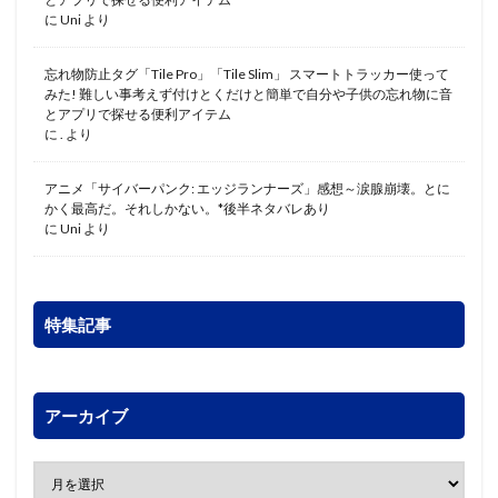
に
Uni
より
忘れ物防止タグ「Tile Pro」「Tile Slim」 スマートトラッカー使って
みた! 難しい事考えず付けとくだけと簡単で自分や子供の忘れ物に音
とアプリで探せる便利アイテム
に
.
より
アニメ「サイバーパンク: エッジランナーズ」感想～涙腺崩壊。とに
かく最高だ。それしかない。*後半ネタバレあり
に
Uni
より
特集記事
アーカイブ