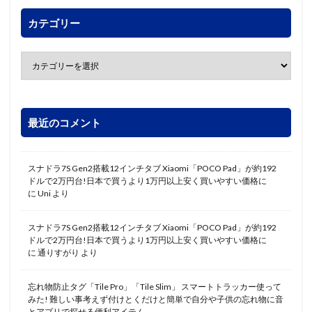
カテゴリー
最近のコメント
スナドラ7S Gen2搭載12インチタブ Xiaomi「POCO Pad」が約192
ドルで2万円台!日本で買うより1万円以上安く買いやすい価格に
に
Uni
より
スナドラ7S Gen2搭載12インチタブ Xiaomi「POCO Pad」が約192
ドルで2万円台!日本で買うより1万円以上安く買いやすい価格に
に
通りすがり
より
忘れ物防止タグ「Tile Pro」「Tile Slim」 スマートトラッカー使って
みた! 難しい事考えず付けとくだけと簡単で自分や子供の忘れ物に音
とアプリで探せる便利アイテム