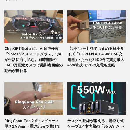
ChatGPTを耳元に。AI音声検索
【レビュー】指でつまめる極小サ
「Solos V2 スマートグラス」でAI
イズ「UGREEN Air 45W USB充
が生活に溶け込む。同時翻訳や
電器」- たった2500円で買え最大
1600万画素カメラで撮影者目線の
45W出力でPCの充電も完結
動画が撮れる
RingConn Gen 2 Airレビュー：
デスクの配線が消える。巻取り式
厚さ1.98mm・重さ2.5gで着けて
ケーブル4本内蔵の「550W 7-in-