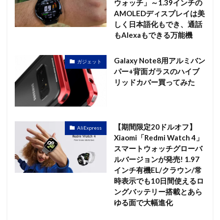
ウォッチ」～1.39インチの
AMOLEDディスプレイは美
しく日本語化もでき、通話
もAlexaもできる万能機
Galaxy Note8用アルミバン
ガジェット
パー+背面ガラスのハイブ
リッドカバー買ってみた
【期間限定20ドルオフ】
AliExpress
Xiaomi「Redmi Watch 4」
スマートウォッチグローバ
ルバージョンが発売! 1.97
インチ有機EL/クラウン/常
時表示でも10日間使えるロ
ングバッテリー搭載とあら
ゆる面で大幅進化