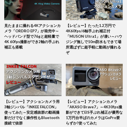
見たままに撮れる4Kアクションカ
【レビュー】たった1.2万円で
メラ「ORDRO EP7」が発売中～
4K60fps/6軸手ぶれ補正付
ヘッドバンド型で76gと超軽量で
「MUSON Ultra1」が凄い～ハウ
4K 60fps撮影ができ2軸の手ぶれ
ジング無しで10m防水もできて場
補正も搭載
所選ばずに超手軽に動画が撮れる
ぞ
【レビュー】アクションカメラ用
【レビュー】アクションカメラ
3軸ジンバル「INKEE FALCON」
「AKASO Brave7」～4K30fps撮
使ってみた～安定感抜群の動画撮
影ができてEIS手ぶれ補正が優秀な
影だけでなく操作性もBluetooth
1万円台半ばのカメラはGoPro要
接続で抜群
らずか?使ってみた