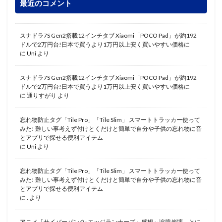
最近のコメント
スナドラ7S Gen2搭載12インチタブ Xiaomi「POCO Pad」が約192
ドルで2万円台!日本で買うより1万円以上安く買いやすい価格に
に
Uni
より
スナドラ7S Gen2搭載12インチタブ Xiaomi「POCO Pad」が約192
ドルで2万円台!日本で買うより1万円以上安く買いやすい価格に
に
通りすがり
より
忘れ物防止タグ「Tile Pro」「Tile Slim」 スマートトラッカー使って
みた! 難しい事考えず付けとくだけと簡単で自分や子供の忘れ物に音
とアプリで探せる便利アイテム
に
Uni
より
忘れ物防止タグ「Tile Pro」「Tile Slim」 スマートトラッカー使って
みた! 難しい事考えず付けとくだけと簡単で自分や子供の忘れ物に音
とアプリで探せる便利アイテム
に
.
より
アニメ「サイバーパンク: エッジランナーズ」感想～涙腺崩壊。とに