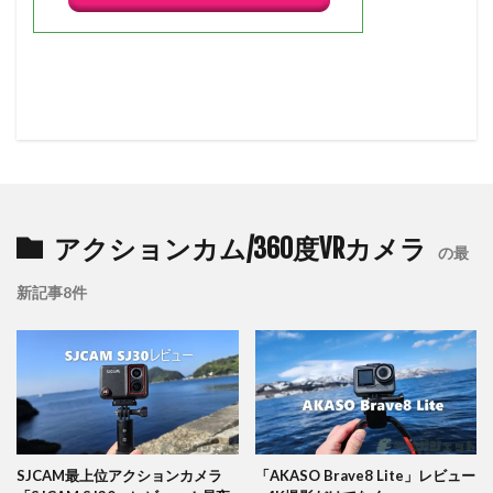
アクションカム/360度VRカメラ
の最
新記事8件
SJCAM最上位アクションカメラ
「AKASO Brave8 Lite」レビュー