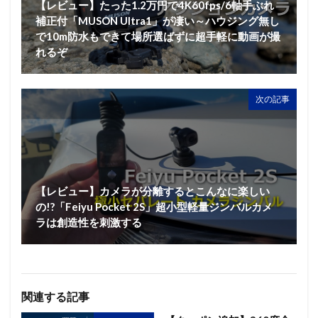
【レビュー】たった1.2万円で4K60fps/6軸手ぶれ
補正付「MUSON Ultra1」が凄い～ハウジング無し
で10m防水もできて場所選ばずに超手軽に動画が撮
れるぞ
次の記事
【レビュー】カメラが分離するとこんなに楽しい
の!?「Feiyu Pocket 2S」超小型軽量ジンバルカメ
ラは創造性を刺激する
関連する記事