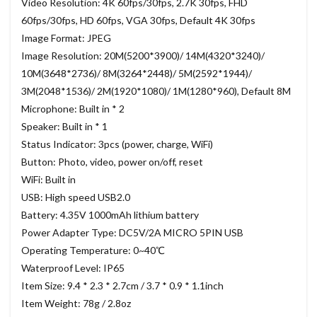
Video Resolution: 4K 60fps/30fps, 2.7K 30fps, FHD
60fps/30fps, HD 60fps, VGA 30fps, Default 4K 30fps
Image Format: JPEG
Image Resolution: 20M(5200*3900)/ 14M(4320*3240)/
10M(3648*2736)/ 8M(3264*2448)/ 5M(2592*1944)/
3M(2048*1536)/ 2M(1920*1080)/ 1M(1280*960), Default 8M
Microphone: Built in * 2
Speaker: Built in * 1
Status Indicator: 3pcs (power, charge, WiFi)
Button: Photo, video, power on/off, reset
WiFi: Built in
USB: High speed USB2.0
Battery: 4.35V 1000mAh lithium battery
Power Adapter Type: DC5V/2A MICRO 5PIN USB
Operating Temperature: 0~40℃
Waterproof Level: IP65
Item Size: 9.4 * 2.3 * 2.7cm / 3.7 * 0.9 * 1.1inch
Item Weight: 78g / 2.8oz