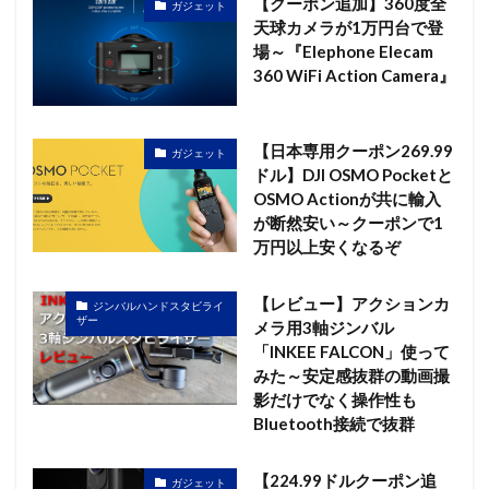
【クーポン追加】360度全
ガジェット
天球カメラが1万円台で登
場～『Elephone Elecam
360 WiFi Action Camera』
【日本専用クーポン269.99
ガジェット
ドル】DJI OSMO Pocketと
OSMO Actionが共に輸入
が断然安い～クーポンで1
万円以上安くなるぞ
【レビュー】アクションカ
ジンバルハンドスタビライ
ザー
メラ用3軸ジンバル
「INKEE FALCON」使って
みた～安定感抜群の動画撮
影だけでなく操作性も
Bluetooth接続で抜群
【224.99ドルクーポン追
ガジェット