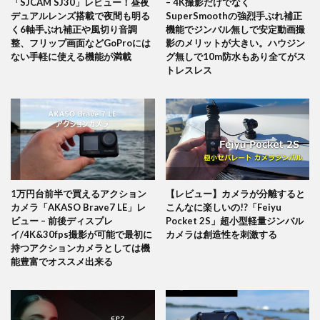
「SJCAM SJ30」レビュー！昼夜
– 4K撮影だけでなく
デュアルレンズ搭載で夜間も明る
SuperSmoothの強烈手ぶれ補正
く6軸手ぶれ補正や風切り音調
機能でジンバル無しで安定動画撮
整、フリップ画面などGoProには
影のメリットが大きい。ハウジン
ない手軽に使える機能が満載
グ無しで10m防水もあり全てがス
トレスレス
1万円台前半で買えるアクション
【レビュー】カメラが分離すると
カメラ「AKASO Brave7 LE」レ
こんなに楽しいの!?「Feiyu
ビュー – 前後ディスプレ
Pocket 2S」超小型軽量ジンバル
イ/4K&30fps撮影が可能で最初に
カメラは創造性を刺激する
持つアクションカメラとしては機
能豊富でオススメ出来る