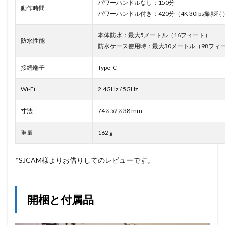
パワーハンドルなし：150分
動作時間
パワーハンドル付き：420分（4K 30fps撮影時
本体防水：最大5メートル（16フィート）
防水性能
防水ケース使用時：最大30メートル（98フィ
接続端子
Type-C
Wi-Fi
2.4GHz / 5GHz
寸法
74 × 52 × 38 mm
重量
162 g
*SJCAM様よりお借りしてのレビューです。
開梱と付属品