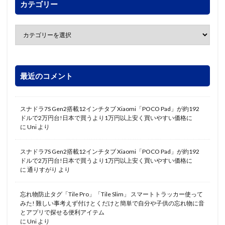
カテゴリー
最近のコメント
スナドラ7S Gen2搭載12インチタブ Xiaomi「POCO Pad」が約192
ドルで2万円台!日本で買うより1万円以上安く買いやすい価格に
に
Uni
より
スナドラ7S Gen2搭載12インチタブ Xiaomi「POCO Pad」が約192
ドルで2万円台!日本で買うより1万円以上安く買いやすい価格に
に
通りすがり
より
忘れ物防止タグ「Tile Pro」「Tile Slim」 スマートトラッカー使って
みた! 難しい事考えず付けとくだけと簡単で自分や子供の忘れ物に音
とアプリで探せる便利アイテム
に
Uni
より