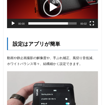
ー
ヤ
ー
00:00
00:02
設定はアプリが簡単
動画や静止画撮影の解像度や、手ぶれ補正、風切り音低減、
ホワイトバランス等々、結構細かく設定できます。