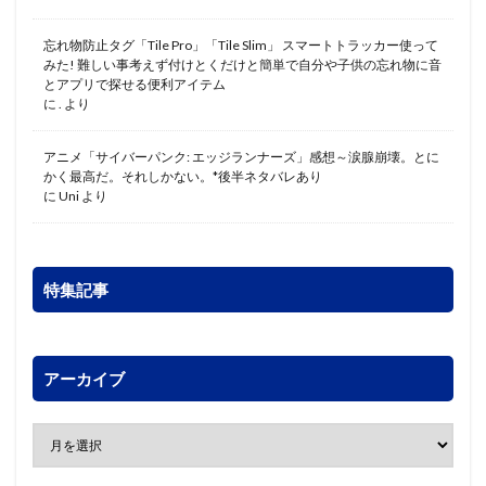
忘れ物防止タグ「Tile Pro」「Tile Slim」 スマートトラッカー使って
みた! 難しい事考えず付けとくだけと簡単で自分や子供の忘れ物に音
とアプリで探せる便利アイテム
に
.
より
アニメ「サイバーパンク: エッジランナーズ」感想～涙腺崩壊。とに
かく最高だ。それしかない。*後半ネタバレあり
に
Uni
より
特集記事
アーカイブ