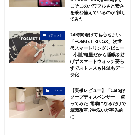
こそこのパワフルさと安さ
を兼ね備えているのか?試し
てみた
24時間着けても心地よい
ガジェット
「FOSMET RINGX」次世
代スマートリングレビュー
– 小型/軽量だから睡眠を妨
げずスマートウォッチ要ら
ずでストレスも体温もデー
タ化
【実機レビュー】「Calogy
レビュー
ソープディスペンサー 」買
ってみた!電動になるだけで
意識改革!?手洗いが率先的
に