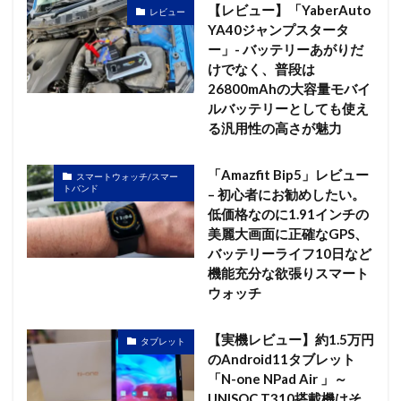
【レビュー】「YaberAuto
レビュー
YA40ジャンプスタータ
ー」- バッテリーあがりだ
けでなく、普段は
26800mAhの大容量モバイ
ルバッテリーとしても使え
る汎用性の高さが魅力
「Amazfit Bip5」レビュー
スマートウォッチ/スマー
トバンド
– 初心者にお勧めしたい。
低価格なのに1.91インチの
美麗大画面に正確なGPS、
バッテリーライフ10日など
機能充分な欲張りスマート
ウォッチ
【実機レビュー】約1.5万円
タブレット
のAndroid11タブレット
「N-one NPad Air 」～
UNISOC T310搭載機はそ