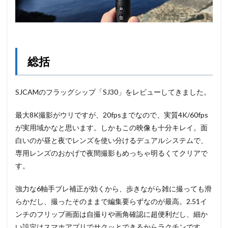
総括
SJCAMのフラッグシップ「SJ30」をレビューしてきました。
最大8K撮影がウリですが、20fpsまでなので、実質
4K/60fps
が実用域かなと思います。しかもこの映像も十分キレイ。
面
白いのが昼と夜でレンズを使い分けるデュアルシステムで、
専用レンズのおかげで夜間撮影もめっちゃ明るくてクリアで
す。
強力な6軸手ブレ補正が効くから、
歩きながら雑に撮っても滑
らかだし、
撮ったそのままで編集要らずなのが最高。
2.
51イ
ンチのフリップ画面は自撮りや画角確認に超便利だし、
細か
い設定はスマホアプリでサクッとできるからラクチンです。