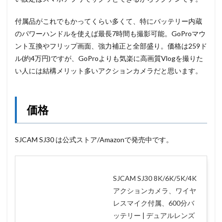
付属品がこれでもかってくらい多くて、
特にバッテリー内蔵
のパワーハンドルを使えば最長7時間も撮影可能。
GoProマウ
ント互換やフリップ画面、
強力補正と全部盛り。価格は259ド
ル(約4万円)ですが、GoProよりも
気楽に高画質Vlogを撮りた
い人には結構メリット多いアクションカメラだと思います。
価格
SJCAM SJ30 は公式ストア/Amazonで発売中です。
SJCAM SJ30 8K/6K/5K/4K
アクションカメラ、ワイヤ
レスマイク付属、600分バ
ッテリー | デュアルレンズ