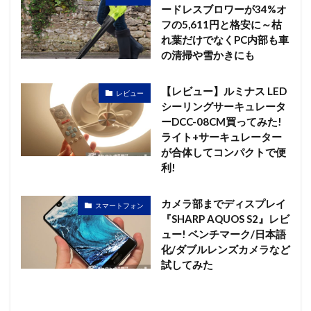
ードレスブロワーが34%オ
フの5,611円と格安に～枯
れ葉だけでなくPC内部も車
の清掃や雪かきにも
【レビュー】ルミナス LED
レビュー
シーリングサーキュレータ
ーDCC-08CM買ってみた!
ライト+サーキュレーター
が合体してコンパクトで便
利!
カメラ部までディスプレイ
スマートフォン
『SHARP AQUOS S2』レビ
ュー! ベンチマーク/日本語
化/ダブルレンズカメラなど
試してみた