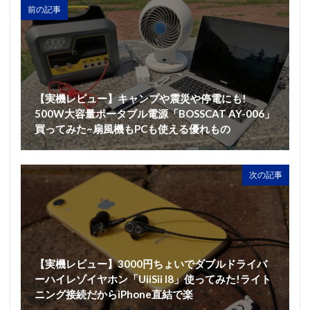
前の記事
【実機レビュー】キャンプや震災や停電にも!
500W大容量ポータブル電源「BOSSCAT AY-006」
買ってみた~扇風機もPCも使える優れもの
次の記事
【実機レビュー】3000円ちょいでダブルドライバ
ーハイレゾイヤホン「UiiSii I8」使ってみた!ライト
ニング接続だからiPhone直結で楽