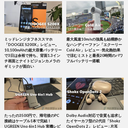
ミッドレンジタフネススマホ
最大風速10m/sの強風も結構静か
「DOOGEE S200X」レビュー。
なハンディーファン「エクーリー
10,100mAhの超大容量バッテリー
Cold Air」レビュー -気化熱効果
で3日は余裕で持ち、背面1.3イン
で涼むミストと最長20時間のパワ
チ画面とナイトビジョンカメラの
フルバッテリー搭載
ギミックが面白い
たったの3500円で、帰宅後のPC
Dolby Audio対応で音質も追求し
接続はケーブル1本で完結！
たイヤーカフ型の2代目「Shokz
UGREEN Uno 6in1 Hub 実機レビ
OpenDots 2」 レビュー : 片耳