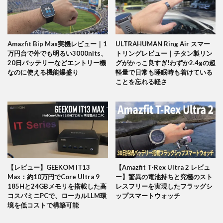
Amazfit Bip Max実機レビュー｜1
ULTRAHUMAN Ring Air スマー
万円台で外でも明るい3000nits、
トリングレビュー｜チタン製リン
20日バッテリーなどエントリー機
グがかっこ良すぎ!わずか2.4gの超
なのに使える機能爆盛り
軽量で日常も睡眠時も着けている
ことを忘れる軽さ
【レビュー】GEEKOM IT13
【Amazfit T-Rex Ultra 2 レビュ
Max：約10万円でCore Ultra 9
ー】驚異の電池持ちと究極のスト
185Hと24GBメモリを搭載した高
レスフリーを実現したフラッグシ
コスパミニPCで、ローカルLLM環
ップスマートウォッチ
境を低コストで構築可能