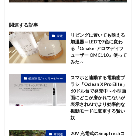
関連する記事
リビングに置いても映える
家電
加湿器～LEDで7色に変わ
る『Omakerアロマディフ
ューザー OMC110』使って
みた～
スマホと連動する電動歯ブ
健康家電/マッサージャー
ラシ「Oclean X Pro Elite」
60ドル台で発売中～小型画
面にどこが磨かれてないが
表示されAIでより効率的な
振動モードに変更する賢い
奴
20V 充電式のSnapfreshコ
車関連