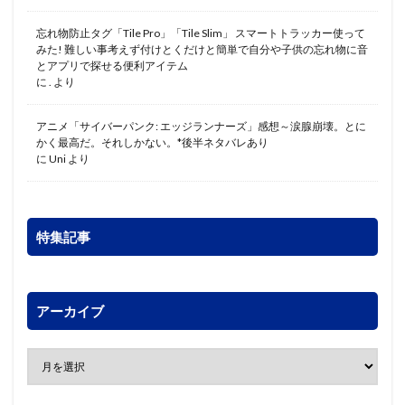
忘れ物防止タグ「Tile Pro」「Tile Slim」 スマートトラッカー使って
みた! 難しい事考えず付けとくだけと簡単で自分や子供の忘れ物に音
とアプリで探せる便利アイテム
に
.
より
アニメ「サイバーパンク: エッジランナーズ」感想～涙腺崩壊。とに
かく最高だ。それしかない。*後半ネタバレあり
に
Uni
より
特集記事
アーカイブ