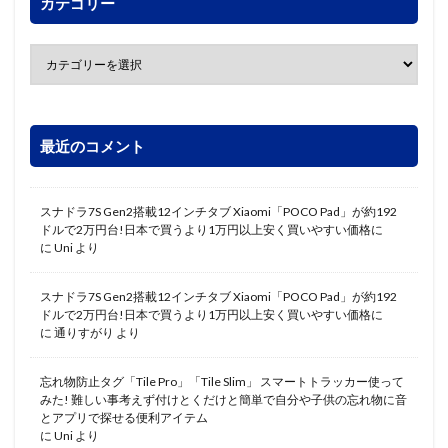
カテゴリー
最近のコメント
スナドラ7S Gen2搭載12インチタブ Xiaomi「POCO Pad」が約192
ドルで2万円台!日本で買うより1万円以上安く買いやすい価格に
に
Uni
より
スナドラ7S Gen2搭載12インチタブ Xiaomi「POCO Pad」が約192
ドルで2万円台!日本で買うより1万円以上安く買いやすい価格に
に
通りすがり
より
忘れ物防止タグ「Tile Pro」「Tile Slim」 スマートトラッカー使って
みた! 難しい事考えず付けとくだけと簡単で自分や子供の忘れ物に音
とアプリで探せる便利アイテム
に
Uni
より