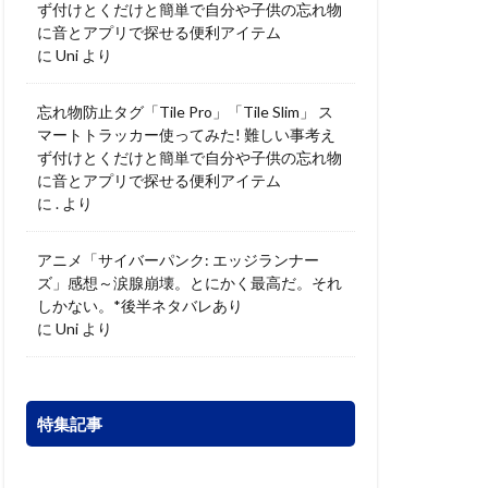
ず付けとくだけと簡単で自分や子供の忘れ物
に音とアプリで探せる便利アイテム
に
Uni
より
忘れ物防止タグ「Tile Pro」「Tile Slim」 ス
マートトラッカー使ってみた! 難しい事考え
ず付けとくだけと簡単で自分や子供の忘れ物
に音とアプリで探せる便利アイテム
に
.
より
アニメ「サイバーパンク: エッジランナー
ズ」感想～涙腺崩壊。とにかく最高だ。それ
しかない。*後半ネタバレあり
に
Uni
より
特集記事