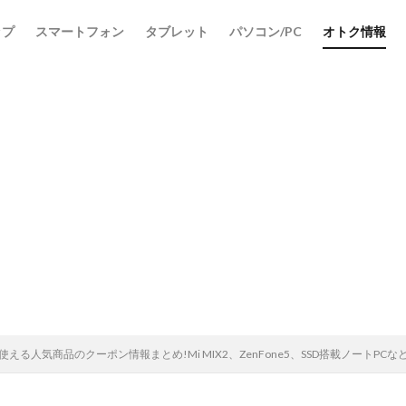
ップ
スマートフォン
タブレット
パソコン/PC
オトク情報
検索
tで使える人気商品のクーポン情報まとめ!Mi MIX2、ZenFone5、SSD搭載ノートPCな