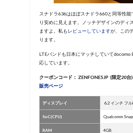
スナドラ636はほぼスナドラ660と同等性能で
り安めに見えます。ノッチデザインのディスプ
ますよ。私も
レビューしています
が、この
ります。
LTEバンドも日本にマッチしていてdocomo B
応しています。
クーポンコード： ZENFONE5JP (限定20台)
販売ページ
ディスプレイ
6.2 インチ フルH
SoC(CPU)
Qualcomm Snap
RAM
4GB