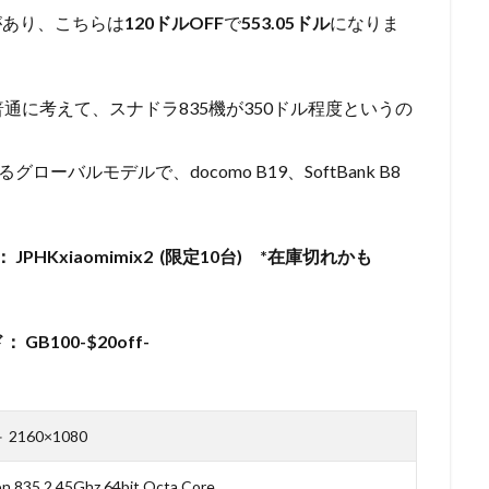
ンがあり、こちらは
120ドルOFF
で
553.05ドル
になりま
通に考えて、スナドラ835機が350ドル程度というの
ローバルモデルで、docomo B19、SoftBank B8
。
 JPHKxiaomimix2 (限定10台) *在庫切れかも
GB100-$20off-
2160×1080
 835 2.45Ghz 64bit Octa Core