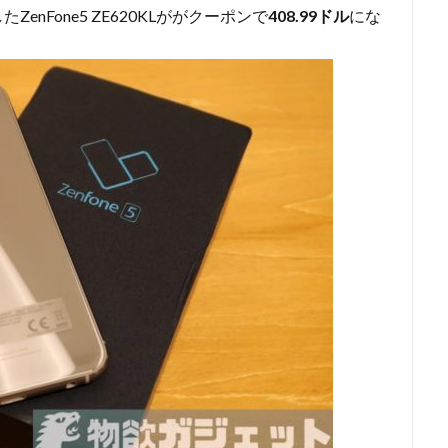
nFone5 ZE620KLががクーポンで
408.99ドル
にな