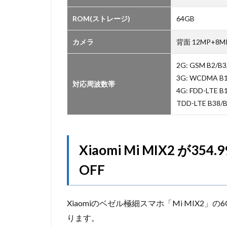
ROM(ストレージ)
64GB
カメラ
背面 12MP+8MP
2G: GSM B2/B3
3G: WCDMA B1
対応周波数帯
4G: FDD-LTE B
TDD-LTE B38/
Xiaomi Mi MIX2 が35
OFF
Xiaomiのベゼル極細スマホ「Mi MIX2」の6
ります。