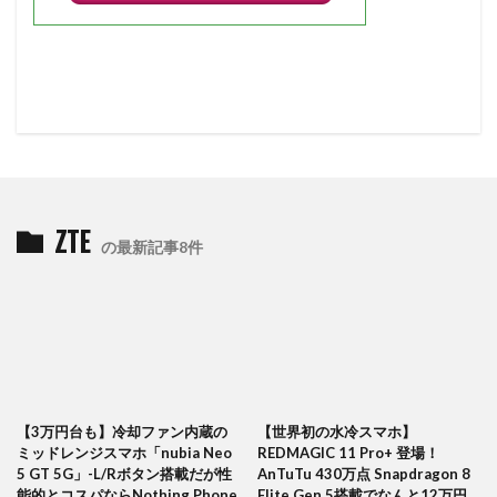
ZTE
の最新記事8件
【3万円台も】冷却ファン内蔵の
【世界初の水冷スマホ】
ミッドレンジスマホ「nubia Neo
REDMAGIC 11 Pro+ 登場！
5 GT 5G」-L/Rボタン搭載だが性
AnTuTu 430万点 Snapdragon 8
能的とコスパならNothing Phone
Elite Gen 5搭載でなんと12万円