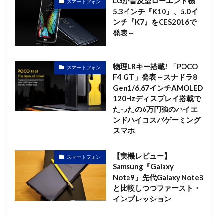
LGが普及型ローエンド機
スマートフォン
5.3インチ『K10』、5.0イ
ンチ『K7』をCES2016で
発表～
物理LRキー搭載! 「POCO
スマートフォン
F4 GT」発表～スナドラ8
Gen1/6.67インチAMOLED
120Hzディスプレイ搭載で
たったの6万円強のハイエ
ンドハイコスパゲーミング
スマホ
【実機レビュー】
スマートフォン
Samsung『Galaxy
Note9』先代Galaxy Note8
と比較しつつファースト・
インプレッション