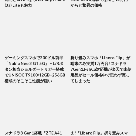
(3a) Liteも魅力
からと驚異の価格
ゲーミングスマホで200ドル前半
折り畳みスマホ「Libero Flip」が
「Nubia Neo 3 GT 5G」 – L/Rボ
端末のみ実質1万円台! スナドラ
タン相当ショルダートリガー搭載
7Gen1,FeliCa対応機が楽天で未使
でUNISOC T9100/12GB+256GB
用品がセール価格中で思わず買っ
構成のそこそこ性能が狙い
てしまった
スナドラ8 Gen1搭載「ZTE A41
え!「Libero Flip」折り畳みスマ