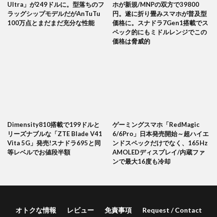
Ultra」が249ドルに。型落ちのフ
ホが新規/MNPの双方で39800
ラッグシップモデルだがAnTuTu
円。遂に折り畳みスマホが普及型
100万点とまだまだ充分な性能
価格に。スナドラ7Gen1搭載でス
ペック的にもミドルレンジでこの
価格は脅威的
Dimensity810搭載で199ドルと
ゲーミングスマホ「RedMagic
リーズナブルな「ZTE Blade V41
6/6Pro」日本発売開始～超ハイエ
Vita 5G」発売!スナドラ695と同
ンドスペックだけでなく、165Hz
等レベルでお値段半額
AMOLEDディスプレイ/内蔵ファ
ンで最大16度も冷却
オトクな情報
レビュー
免責事項
Request / Contact