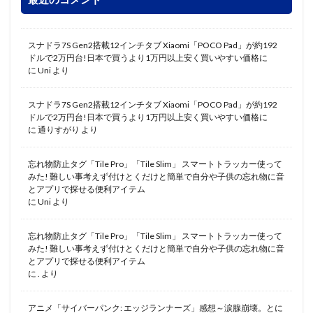
スナドラ7S Gen2搭載12インチタブ Xiaomi「POCO Pad」が約192
ドルで2万円台!日本で買うより1万円以上安く買いやすい価格に
に
Uni
より
スナドラ7S Gen2搭載12インチタブ Xiaomi「POCO Pad」が約192
ドルで2万円台!日本で買うより1万円以上安く買いやすい価格に
に
通りすがり
より
忘れ物防止タグ「Tile Pro」「Tile Slim」 スマートトラッカー使って
みた! 難しい事考えず付けとくだけと簡単で自分や子供の忘れ物に音
とアプリで探せる便利アイテム
に
Uni
より
忘れ物防止タグ「Tile Pro」「Tile Slim」 スマートトラッカー使って
みた! 難しい事考えず付けとくだけと簡単で自分や子供の忘れ物に音
とアプリで探せる便利アイテム
に
.
より
アニメ「サイバーパンク: エッジランナーズ」感想～涙腺崩壊。とに