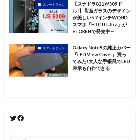
【スナドラ821が309ド
スマートフォン
ル!】背面ガラスのデザイン
が美しい5.7インチWQHD
スマホ『HTC U Ultra』が
ETORENで発売中～
Galaxy Note9の純正カバー
スマートフォン
『LED View Cover』買っ
てみた!大人な手帳風でLED
表示も自作できる