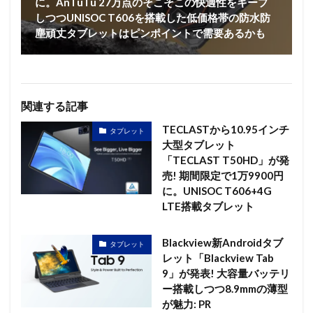
に。AnTuTu 27万点のそこそこの快適性をキープ
しつつUNISOC T606を搭載した低価格帯の防水防
塵頑丈タブレットはピンポイントで需要あるかも
関連する記事
TECLASTから10.95インチ
タブレット
大型タブレット
「TECLAST T50HD」が発
売! 期間限定で1万9900円
に。UNISOC T606+4G
LTE搭載タブレット
Blackview新Androidタブ
タブレット
レット「Blackview Tab
9」が発表! 大容量バッテリ
ー搭載しつつ8.9mmの薄型
が魅力: PR