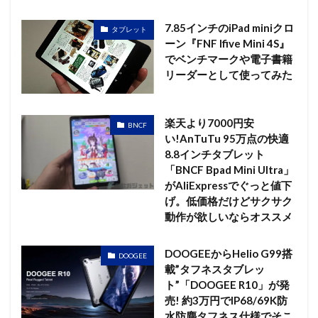
7.85インチのiPad miniクロ
タブレット
ーン『FNF Ifive Mini 4S』
でベンチマークや電子書籍
リーダーとして使ってみた
楽天より7000円安
BNCF
い!AnTuTu 95万点の快適
8.8インチタブレット
「BNCF Bpad Mini Ultra」
がAliExpressでぐっと値下
げ。低価格だけどサクサク
動作が欲しいならオススメ
DOOGEEからHelio G99搭
DOOGEE
載”タフネスタブレッ
ト”「DOOGEE R10」が発
売! 約3万円でIP68/69K防
水防塵タフネス仕様でそこ