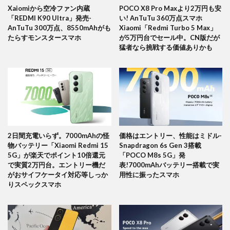
Xaiomiから空冷ファン内蔵
POCO X8 Pro Maxより2万円も安
「REDMI K90 Ultra」発売-
い! AnTuTu 360万点スマホ
AnTuTu 300万点、8550mAhがも
Xiaomi「Redmi Turbo 5 Max」
たらすモンスタースマホ
が5万円台でセール中。CN版だが
猛者なら挑戦する価値ありかも
2日間充電いらず。7000mAhの怪
価格はエントリー、性能はミドル-
物バッテリー「Xiaomi Redmi 15
Snapdragon 6s Gen 3搭載
5G」が楽天でポイント10倍還元
「POCO M8s 5G」発
で実質2万円台。エントリー機だ
表!7000mAhバッテリー搭載で実
がおサイフケータイ対応等しっか
用性に振ったスマホ
りスペックスマホ