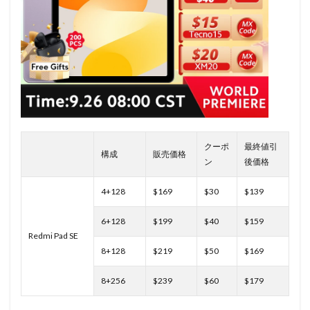
クーポ
最終値引
構成
販売価格
ン
後価格
4+128
$169
$30
$139
6+128
$199
$40
$159
Redmi Pad SE
8+128
$219
$50
$169
8+256
$239
$60
$179