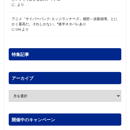
に
.
より
アニメ「サイバーパンク: エッジランナーズ」感想～涙腺崩壊。とに
かく最高だ。それしかない。*後半ネタバレあり
に
Uni
より
特集記事
アーカイブ
開催中のキャンペーン