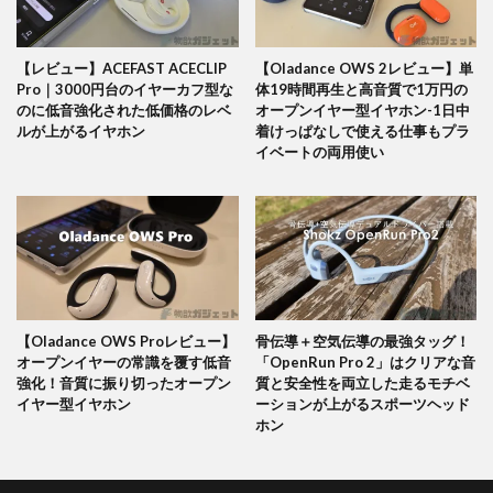
【レビュー】ACEFAST ACECLIP
【Oladance OWS 2レビュー】単
Pro｜3000円台のイヤーカフ型な
体19時間再生と高音質で1万円の
のに低音強化された低価格のレベ
オープンイヤー型イヤホン-1日中
ルが上がるイヤホン
着けっぱなしで使える仕事もプラ
イベートの両用使い
【Oladance OWS Proレビュー】
骨伝導＋空気伝導の最強タッグ！
オープンイヤーの常識を覆す低音
「OpenRun Pro 2」はクリアな音
強化！音質に振り切ったオープン
質と安全性を両立した走るモチベ
イヤー型イヤホン
ーションが上がるスポーツヘッド
ホン