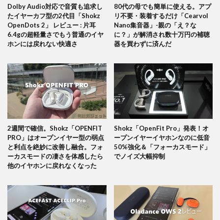
Dolby Audio対応で音質も追求し
80代の母でも簡単に使える。アプ
たイヤーカフ型の2代目「Shokz
リ不要・装着するだけ「Cearvol
OpenDots 2」 レビュー : 片耳
Nano集音器」-親の「え？な
6.4gの超軽量さでもう普通のイヤ
に？」が解消され数十万円の補聴
ホンには戻れない快適さ
器を買わずに済んだ
2週間で確信。Shokz「OPENFIT
Shokz「OpenFit Pro」発表！オ
PRO」はオープンイヤー型の弱点
ープンイヤーイヤホンなのに低音
と利点を絶妙に改善し融合。フォ
50%強化＆「フォーカスモード」
ーカスモードの凄さを体感したら
でノイズ大幅抑制
他のイヤホンに戻れなくなった