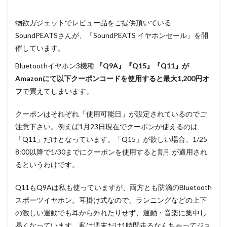
物欲ガジェットでレビュー品をご提供頂いている
SoundPEATSさんが、「SoundPEATS イヤホンセール」を開
催しています。
Bluetoothイヤホン3機種
『Q9A』『Q15』『Q11』が
Amazonにて以下クーポンコードを使用すると最大1,200円オ
フ
で買えてしまいます。
クーポンはそれぞれ「使用可能日」が設定されているのでご
注意下さい。例えば1月23日現在でクーポンが使えるのは
「Q11」だけとなっています。「Q15」が欲しい場合、1/25
8:00以降で1/30までにクーポンを使用すると割引が適用され
るというわけです。
Q11もQ9Aは私も使っていますが、両方とも防滴のBluetooth
スポーツイヤホン。耳掛け式なので、ランニングなどの上下
の激しい運動でも耳から外れたりせず、運動・音楽に集中し
易くなっています。私は週末だけ1時間走るなんちゃってジョ