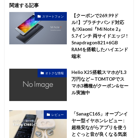
関連する記事
【クーポンで269.99ド
スマートフォン
ル!】プラチナバンド対応
も!Xiaomi『Mi Note 2』
5.7インチ 両サイドエッジ !
Snapdragon821+6GB
RAMを搭載したハイエンド
端末
Helio X25搭載スマホが1.3
オトクな情報
万円など～TOMTOPでス
マホ3機種がクーポン&セー
ル実施中
「SanagC16S」オープンイ
レビュー
ヤー型イヤホンレビュー :
超格安ながらアプリを使う
とぐっと音が良くなる気楽