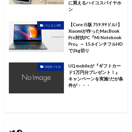
に買えるハイコスパイヤホ
ン
【Core i5版 759.99ドル!】
パソコン/PC
Xiaomiが作ったMacBook
Pro対抗PC『Mi Notebook
Pro』～ 15.6インチフルHD
で2kg切り
UQ mobileが『ギフトカー
UQモバイル
ド1万円分プレゼント！』
キャンペーンを実施!だが条
件が・・・