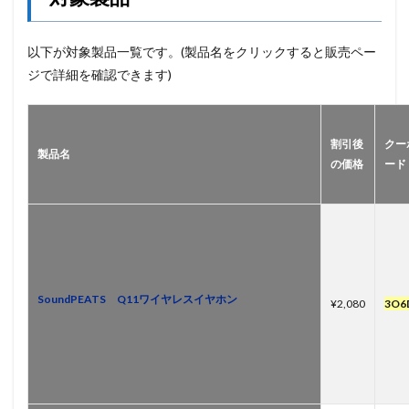
以下が対象製品一覧です。(製品名をクリックすると販売ペー
ジで詳細を確認できます)
割引後
クー
製品名
の価格
ード
SoundPEATS Q11ワイヤレスイヤホン
¥2,080
3O6