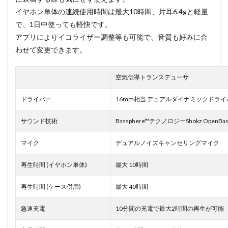
イヤホン単体の連続使用時間は最大10時間、片耳6.4gと軽量
で、1日中使っても軽快です。
アプリによりイコライザー調整等も可能で、音質も好みに合
わせて変更できます。
空気伝導トランスデューサ
ドライバー
16mm相当 デュアルダイナミックドライ
サウンド技術
Bassphere™テクノロジーShokz OpenBass
マイク
デュアルノイズキャンセリングマイク
再生時間 (イヤホン単体)
最大 10時間
再生時間 (ケース併用)
最大 40時間
急速充電
10分間の充電で最大2時間の再生が可能