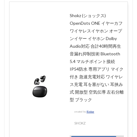
Shokz (ショックス)
OpenDots ONE イヤーカフ
ワイヤレスイヤホン オープ
ンイヤー イヤホン Dolby
Audio対応 合計40時間再生
音漏れ抑制技術 Bluetooth
5.4 マルチポイント接続
IP54防水 専用アプリ マイク
付き 急速充電対応 ワイヤレ
ス充電 耳を塞がない 耳挟み
式 開放型 空気伝導 左右分離
型 ブラック
created by
Rinker
SHOKZ