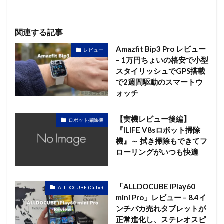
関連する記事
Amazfit Bip3 Pro レビュー
レビュー
– 1万円ちょいの格安で小型
スタイリッシュでGPS搭載
で2週間駆動のスマートウ
ォッチ
【実機レビュー後編】
ロボット掃除機
『ILIFE V8sロボット掃除
機』～ 拭き掃除もできてフ
ローリングがいつも快適
「ALLDOCUBE iPlay60
ALLDOCUBE (Cube)
mini Pro」レビュー – 8.4イ
ンチバカ売れタブレットが
正常進化し、ステレオスピ