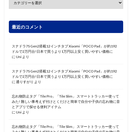
最近のコメント
スナドラ7S Gen2搭載12インチタブ Xiaomi「POCO Pad」が約192
ドルで2万円台!日本で買うより1万円以上安く買いやすい価格に
に
Uni
より
スナドラ7S Gen2搭載12インチタブ Xiaomi「POCO Pad」が約192
ドルで2万円台!日本で買うより1万円以上安く買いやすい価格に
に
通りすがり
より
忘れ物防止タグ「Tile Pro」「Tile Slim」 スマートトラッカー使って
みた! 難しい事考えず付けとくだけと簡単で自分や子供の忘れ物に音
とアプリで探せる便利アイテム
に
Uni
より
忘れ物防止タグ「Tile Pro」「Tile Slim」 スマートトラッカー使って
みた! 難しい事考えず付けとくだけと簡単で自分や子供の忘れ物に音