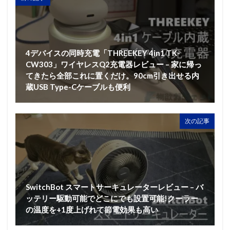
4デバイスの同時充電「THREEKEY 4in1 TK-
CW303」ワイヤレスQ2充電器レビュー – 家に帰っ
てきたら全部これに置くだけ。90cm引き出せる内
蔵USB Type-Cケーブルも便利
次の記事
SwitchBot スマートサーキュレーターレビュー – バ
ッテリー駆動可能でどこにでも設置可能!クーラー
の温度を+1度上げれて節電効果も高い