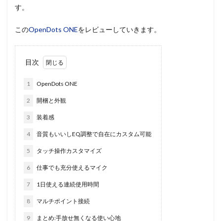
す。
この
OpenDots ONE
をレビューしていきます。
目次
1
OpenDots ONE
2
開梱と外観
3
装着感
4
音質もいいしEQ調整で自在にカスタム可能
5
タッチ操作カスタマイズ
6
仕事でも充分使えるマイク
7
1日使える連続使用時間
8
マルチポイント接続
9
まとめ:手放せ無くなる使い心地