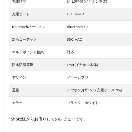
充電時間
約 1.5時間 (イヤホン本体)
充電ポート
USB Type-C
Bluetoothバージョン
Bluetooth 5.4
対応コーデック
SBC, AAC
マルチポイント接続
対応
防水防塵等級
IP54 (イヤホン本体)
デザイン
イヤーカフ型
重量
イヤホン片耳: 6.5g 充電ケース: 39g
カラー
ブラック、ホワイト
*Shokz様からお借りしてのレビューです。