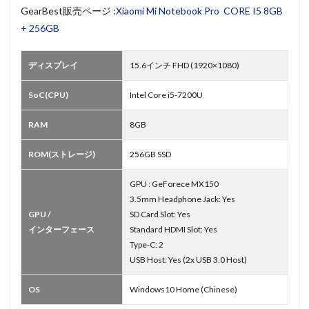
GearBest販売ページ :
Xiaomi Mi Notebook Pro CORE I5 8GB
+ 256GB
ディスプレイ
15.6インチ FHD (1920×1080)
SoC(CPU)
Intel Core i5-7200U
RAM
8GB
ROM(ストレージ)
256GB SSD
GPU : GeForece MX150
3.5mm Headphone Jack: Yes
GPU /
SD Card Slot: Yes
インターフェース
Standard HDMI Slot: Yes
Type-C: 2
USB Host: Yes (2x USB 3.0 Host)
OS
Windows10 Home (Chinese)