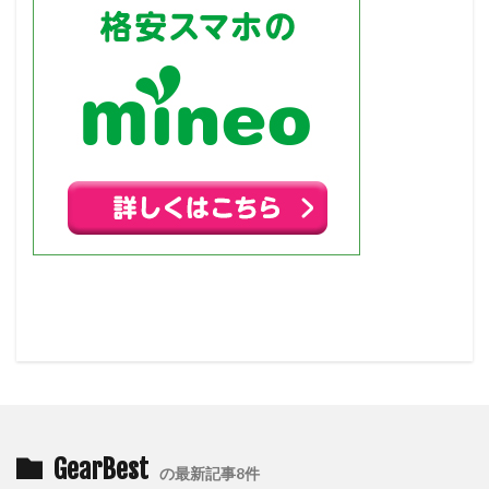
GearBest
の最新記事8件