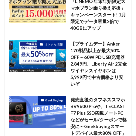
「LINEMO 年末年始限定ス
マホプラン乗り換え応援」
キャンペーンスタート! 1月
限定でデータ容量2倍で
40GBにアップ
【プライムデー】Anker
オトクな情報
170製品以上が最大50%
OFF～60W PD USB充電器
2,849円、Liberty Air 2完全
ワイヤレスイヤホンは
5,999円で中古価格より安
いぞ
発売直後のタフネススマホ
GeekBuying
BV9600 Proや、TECLAST
F7 Plus SSD搭載ノートPC
などがセール/クーポンで格
安に～Geekbuyingスマー
トデバイス最大80% OFF」