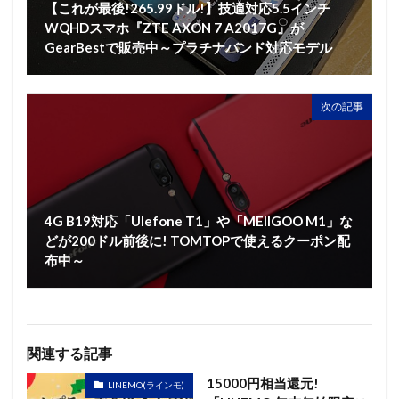
【これが最後!265.99ドル!】技適対応5.5インチ
WQHDスマホ『ZTE AXON 7 A2017G』が
GearBestで販売中～プラチナバンド対応モデル
次の記事
4G B19対応「Ulefone T1」や「MEIIGOO M1」な
どが200ドル前後に! TOMTOPで使えるクーポン配
布中～
関連する記事
15000円相当還元!
LINEMO(ラインモ)