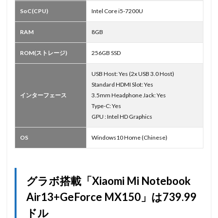
SoC(CPU)
Intel Core i5-7200U
RAM
8GB
ROM(ストレージ)
256GB SSD
USB Host: Yes (2x USB 3.0 Host)
Standard HDMI Slot: Yes
インターフェース
3.5mm Headphone Jack: Yes
Type-C: Yes
GPU : Intel HD Graphics
OS
Windows10 Home (Chinese)
グラボ搭載「Xiaomi Mi Notebook
Air13+GeForce MX150」は739.99
ドル