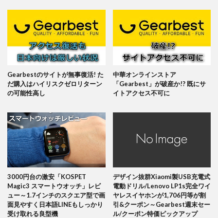
Gearbestのサイトが無事復活! た
中華オンラインストア
だ購入はハイリスクゼロリターン
「Gearbest」が破産か!? 既にサ
の可能性高し
イトアクセス不可に
3000円台の激安「KOSPET
デザイン抜群Xiaomi製USB充電式
Magic3 スマートウオッチ」レビ
電動ドリル/Lenovo LP1s完全ワイ
ュー～1.7インチのスクエア型で画
ヤレスイヤホンが1,706円等が割
面見やすく日本語LINEもしっかり
引&クーポン～Gearbest週末セー
受け取れる良型機
ル/クーポン特価ピックアップ