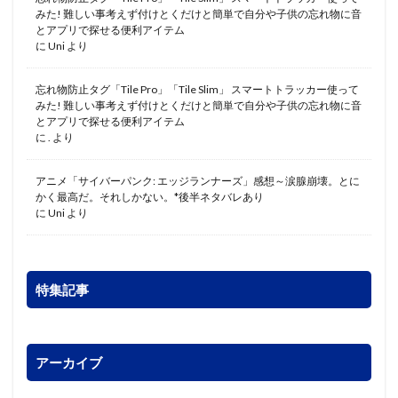
みた! 難しい事考えず付けとくだけと簡単で自分や子供の忘れ物に音
とアプリで探せる便利アイテム
に
Uni
より
忘れ物防止タグ「Tile Pro」「Tile Slim」 スマートトラッカー使って
みた! 難しい事考えず付けとくだけと簡単で自分や子供の忘れ物に音
とアプリで探せる便利アイテム
に
.
より
アニメ「サイバーパンク: エッジランナーズ」感想～涙腺崩壊。とに
かく最高だ。それしかない。*後半ネタバレあり
に
Uni
より
特集記事
アーカイブ