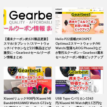
【週末クーポン約120製品更新】
Helio P22搭載のKOSPET
スマホ/タブレット/スマートウォ
Optimus2スマートウォッチ/Mi
ッチ/イヤホンなど220製品ほどが
Watch/型落ちROG Phone3など
激安に～Gearbestセール/クーポ
が割引&クーポン～Gearbest週末
ン情報まとめ
セール/クーポン特価ピックアップ
Xiaomiリュック908円/Xiaomi Mi
USB Type-Cバリカン1363
Band6やHUAWEI Watch GT2eな
円/Xiaomi Mi Watch約1.5万円な