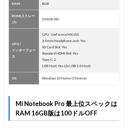
RAM
8GB
ROM(ストレー
256GB SSD
ジ)
GPU : GeForece MX150
3.5mm Headphone Jack: Yes
GPU /
SD Card Slot: Yes
インターフェー
Standard HDMI Slot: Yes
ス
Type-C: 2
USB Host: Yes (2x USB 3.0 Host)
OS
Windows10 Home (Chinese)
Mi Notebook Pro 最上位スペックは
RAM 16GB版は100ドルOFF