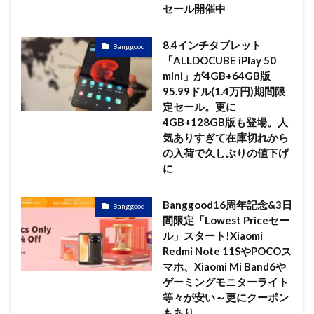
セール開催中
8.4インチタブレット
Banggood
「ALLDOCUBE iPlay 50
mini」が4GB+64GB版
95.99ドル(1.4万円)期間限
定セール。更に
4GB+128GB版も登場。人
気ありすぎて在庫切れから
の入荷で久しぶりの値下げ
に
Banggood16周年記念&3日
Banggood
間限定「Lowest Priceセー
ル」スタート!Xiaomi
Redmi Note 11SやPOCOス
マホ、Xiaomi Mi Band6や
ゲーミングモニターライト
等々が安い～更にクーポン
もあり