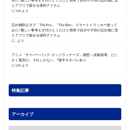
みた! 難しい事考えず付けとくだけと簡単で自分や子供の忘れ物に音
とアプリで探せる便利アイテム
に
Uni
より
忘れ物防止タグ「Tile Pro」「Tile Slim」 スマートトラッカー使って
みた! 難しい事考えず付けとくだけと簡単で自分や子供の忘れ物に音
とアプリで探せる便利アイテム
に
.
より
アニメ「サイバーパンク: エッジランナーズ」感想～涙腺崩壊。とに
かく最高だ。それしかない。*後半ネタバレあり
に
Uni
より
特集記事
アーカイブ