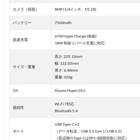
カメラ（前面）
8MP (1/4インチ、f/2.28)
バッテリー
7500mAh
67W HyperCharge (有線)
急速充電
18W 有線リバース充電に対応
高さ: 205.13mm
幅: 132.03mm
サイズ・重量
厚さ: 6.46mm
重量: 326g
OS
Xiaomi HyperOS 2
Wi-Fi 7対応
接続性
Bluetooth 5.4
USB Type-C x 2
ポート
（データ転送：USB 3.2 Gen 1 / USB 2.0）
（長辺側のType-CはDP1.4画面投影に対応）