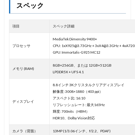
スペック
項目
スペック詳細
MediaTek Dimensity 9400+
プロセッサ
CPU: 1xX925@3.73GHz + 3xX4@3.3GHz + 4xA72
GPU: Immortalis-G925 MC12
8GB+256GB、または 12GB+512GB
メモリ (RAM)
LPDDR5X + UFS 4.1
8.8インチ 3Kクリスタルクリアディスプレイ
解像度: 3008×1880（403 ppi）
アスペクト比: 16:10
ディスプレイ
リフレッシュレート: 最大165Hz
輝度: 700nits（HBM）
HDR10、Dolby Vision対応
カメラ（背面）
13MP (1/3.06インチ、f/2.2、PDAF)