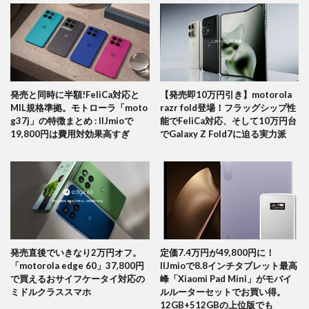
発売と同時に半額!FeliCa対応と
【発売即10万円引き】motorola
MIL規格準拠。モトローラ「moto
razr fold登場！フラッグシップ性
g37j」の特徴まとめ : IIJmioで
能でFeliCa対応、そして10万円台
19,800円は費用対効果高すぎ
でGalaxy Z Fold7に迫る実力派
発売直後でいきなり2万円オフ。
定価7.4万円が49,800円に！
「motorola edge 60」37,800円
IIJmioで8.8インチタブレット最高
で買えるおサイフケータイ対応の
峰「Xiaomi Pad Mini」がモバイ
ミドルクラススマホ
ルルーターセットでお買い得。
12GB+512GBの上位版でも