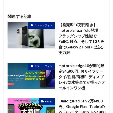
関連する記事
【発売即10万円引き】
スマートフォン
motorola razr fold登場！
フラッグシップ性能で
FeliCa対応、そして10万円
台でGalaxy Z Fold7に迫る
実力派
motorola edge40が期間限
スマートフォン
定34,800円! おサイフケー
タイ/性能/有機ELディスプ
レイ/防水等全てが揃ったオ
ールインワン機
IIJmioでiPad 5th 2万4800
IIJmio
円、Google Pixel Tabletの
WiFiルーターセット69,800