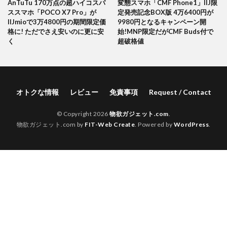
AnTuTu 170万点の超ハイコスパ
変態スマホ「CMF Phone1」IIJ限
ススマホ「POCO X7 Pro」が
定発売記念BOX版 4万6400円が
IIJmioで3万4800円の期間限定価
9980円となるキャンペーン開
格に! ただでさえ安いのに更に安
始!MNP限定だがCMF Buds付で
く
超破格値
オトクな情報
レビュー
免責事項
Request / Contact
© Copyright 2026
物欲ガジェット.com
.
物欲ガジェット.com by
FIT-Web Create
. Powered by
WordPress
.