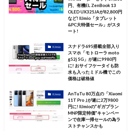
円、有機EL ZenBook 13
OLED UX325JAが82,800円
など! IIJmio「タブレット
&PC大特価セール」がスタ
ート!
スナドラ695搭載全部入り
IIJmio
スマホ「モトローラ moto
g52j 5G」が遂に9980円
に! おサイフケータイも防
水も入ったミドル機でこの
価格は破格値
AnTuTu 80万点の「Xiaomi
IIJmio
11T Pro ｣が遂に2万9800
円に! IIJmioの”ギガプラン
MNP限定特価”キャンペー
ンで在庫一掃セールの為ラ
ストチャンスかも