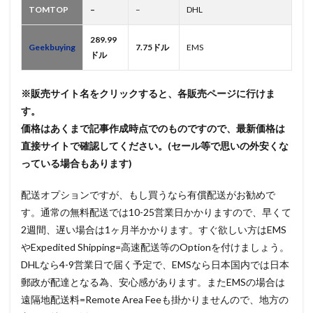
TOMTOP
–
–
DHL
289.99
Geekbuying
7.75ドル
EMS
ドル
※販売サイト名をクリックすると、各販売ページに行けま
す。
価格はあくまで記事作成時点でのものですので、最新価格は
直接サイトで確認してください。(セール等で思いの外安くな
っている場合もあります)
配送オプションですが、もし買うなら有償配送がお勧めで
す。通常の無料配送では10-25営業日かかりますので、早くて
2週間、遅い場合は1ヶ月半かかります。すぐ欲しい方はEMS
やExpedited Shipping=高速配送等のOptionを付けましょう。
DHLなら4-9営業日で届く予定で、EMSなら日本国内では日本
郵政が配達となる為、安心感があります。またEMSの場合は
遠隔地配送料=Remote Area Feeも掛かりませんので、地方の