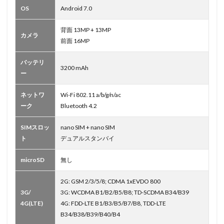
OS
Android 7.0
背面 13MP + 13MP
カメラ
前面 16MP
バッテリ
3200 mAh
ー
ネットワ
Wi-Fi 802.11 a/b/g/n/ac
ーク
Bluetooth 4.2
SIMスロッ
nano SIM + nano SIM
ト
デュアルスタンバイ
microSD
無し
2G: GSM 2/3/5/8; CDMA 1xEVDO 800
3G/
3G: WCDMA B1/B2/B5/B8; TD-SCDMA B34/B39
4G(LTE)
4G: FDD-LTE B1/B3/B5/B7/B8, TDD-LTE
B34/B38/B39/B40/B4