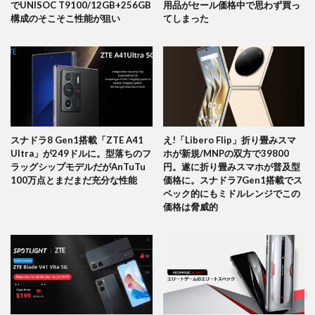
でUNISOC T9100/12GB+256GB
用品がセール価格中で思わず買っ
構成のそこそこ性能が狙い
てしまった
スナドラ8 Gen1搭載「ZTE A41
え!「Libero Flip」折り畳みスマ
Ultra」が249ドルに。型落ちのフ
ホが新規/MNPの双方で39800
ラッグシップモデルだがAnTuTu
円。遂に折り畳みスマホが普及型
100万点とまだまだ充分な性能
価格に。スナドラ7Gen1搭載でス
ペック的にもミドルレンジでこの
価格は脅威的