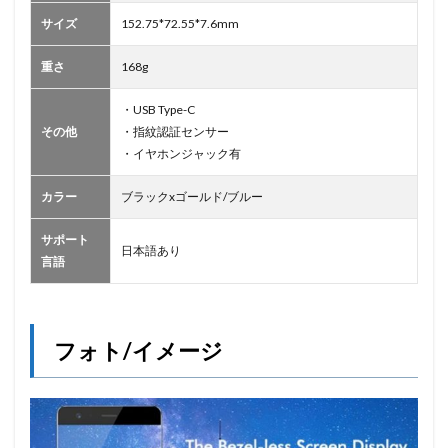
サイズ
152.75*72.55*7.6mm
重さ
168g
・USB Type-C
その他
・指紋認証センサー
・イヤホンジャック有
カラー
ブラックxゴールド/ブルー
サポート
日本語あり
言語
フォト/イメージ