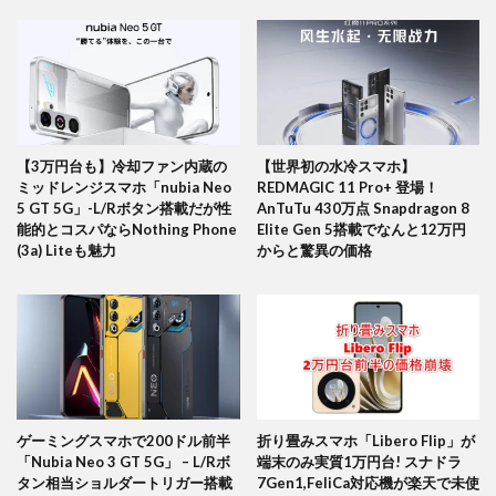
【3万円台も】冷却ファン内蔵の
【世界初の水冷スマホ】
ミッドレンジスマホ「nubia Neo
REDMAGIC 11 Pro+ 登場！
5 GT 5G」-L/Rボタン搭載だが性
AnTuTu 430万点 Snapdragon 8
能的とコスパならNothing Phone
Elite Gen 5搭載でなんと12万円
(3a) Liteも魅力
からと驚異の価格
ゲーミングスマホで200ドル前半
折り畳みスマホ「Libero Flip」が
「Nubia Neo 3 GT 5G」 – L/Rボ
端末のみ実質1万円台! スナドラ
タン相当ショルダートリガー搭載
7Gen1,FeliCa対応機が楽天で未使