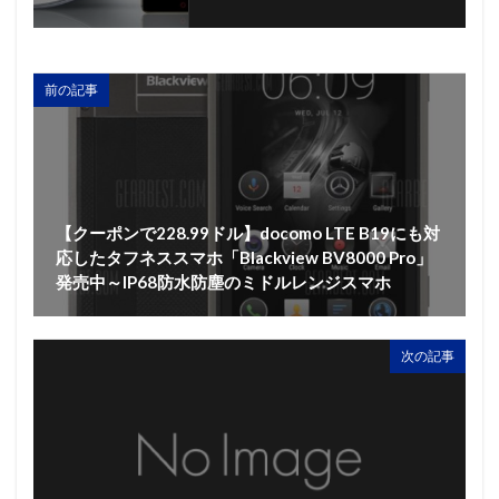
前の記事
【クーポンで228.99ドル】docomo LTE B19にも対
応したタフネススマホ「Blackview BV8000 Pro」
発売中～IP68防水防塵のミドルレンジスマホ
次の記事