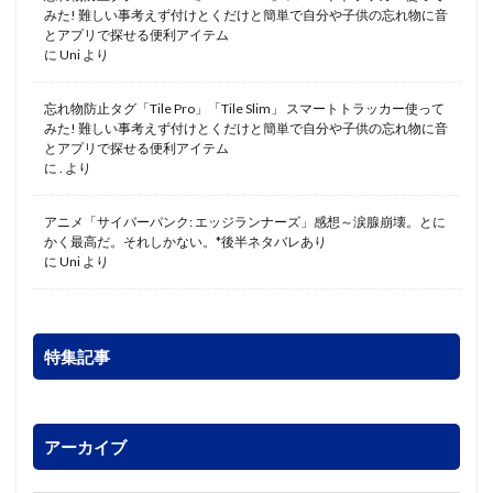
みた! 難しい事考えず付けとくだけと簡単で自分や子供の忘れ物に音
とアプリで探せる便利アイテム
に
Uni
より
忘れ物防止タグ「Tile Pro」「Tile Slim」 スマートトラッカー使って
みた! 難しい事考えず付けとくだけと簡単で自分や子供の忘れ物に音
とアプリで探せる便利アイテム
に
.
より
アニメ「サイバーパンク: エッジランナーズ」感想～涙腺崩壊。とに
かく最高だ。それしかない。*後半ネタバレあり
に
Uni
より
特集記事
アーカイブ