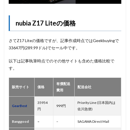
nubia Z17 Liteの価格
さてZ17 Liteの価格ですが、記事作成時点ではGeekbuyingで
33647円(289.99ドル)でセール中です。
以下は記事執筆時点でのその他サイトも含めた価格比較で
す。
有償配送
販売サイト
価格
配送会社
費用
35954
Priority Line (日本国内は
GearBest
999円
円
佐川急便)
Banggood
–
–
SAGAWA Direct Mail