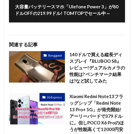
大容量バッテリースマホ「Ulefone Power 3」が80
ドルOFFの219.99ドル! TOMTOPでセール中～
関連する記事
140ドルで買える縦長ディ
Banggood
スプレイ『BLUBOO S8』
レビュー!デュアルカメラの
性能は? ベンチマーク結果
は?など試してみた
Xiaomi Redmi Note13フラ
AliExpress
ッグシップ「Redmi Note
13 Pro+ 5G」が発売開始!
アーリーバードで379ドル
に。但しPOCO X6 Proのほ
うが性能高くて12000円安