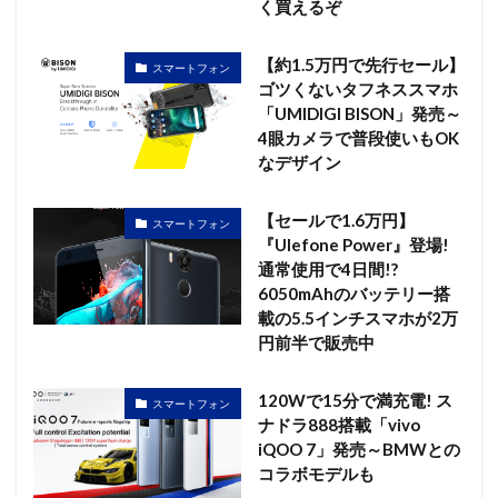
く買えるぞ
【約1.5万円で先行セール】
スマートフォン
ゴツくないタフネススマホ
「UMIDIGI BISON」発売～
4眼カメラで普段使いもOK
なデザイン
【セールで1.6万円】
スマートフォン
『Ulefone Power』登場!
通常使用で4日間!?
6050mAhのバッテリー搭
載の5.5インチスマホが2万
円前半で販売中
120Wで15分で満充電! ス
スマートフォン
ナドラ888搭載「vivo
iQOO 7」発売～BMWとの
コラボモデルも