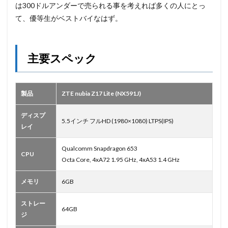
は300ドルアンダーで売られる事を考えれば多くの人にとっ
て、優等生がベストバイなはず。
主要スペック
製品
ZTE nubia Z17 Lite (NX591J)
ディスプ
5.5インチ フルHD (1980×1080) LTPS(IPS)
レイ
Qualcomm Snapdragon 653
CPU
Octa Core, 4xA72 1.95 GHz, 4xA53 1.4 GHz
メモリ
6GB
ストレー
64GB
ジ