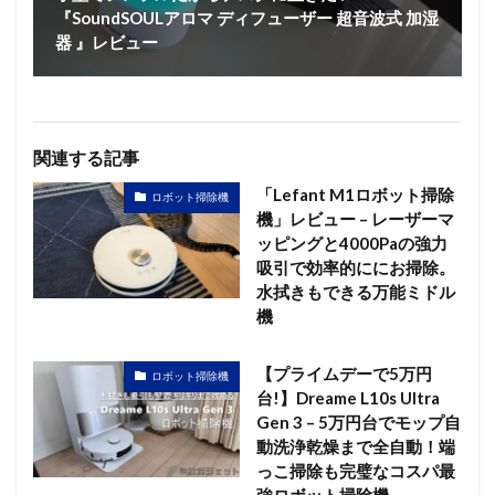
『SoundSOULアロマ ディフューザー 超音波式 加湿
器 』レビュー
関連する記事
「Lefant M1ロボット掃除
ロボット掃除機
機」レビュー – レーザーマ
ッピングと4000Paの強力
吸引で効率的ににお掃除。
水拭きもできる万能ミドル
機
【プライムデーで5万円
ロボット掃除機
台!】Dreame L10s Ultra
Gen 3 – 5万円台でモップ自
動洗浄乾燥まで全自動！端
っこ掃除も完璧なコスパ最
強ロボット掃除機