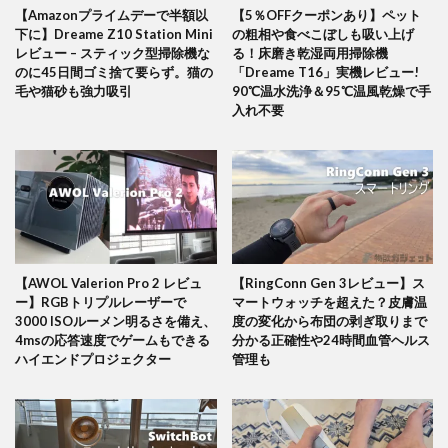
【Amazonプライムデーで半額以
【5％OFFクーポンあり】ペット
下に】Dreame Z10 Station Mini
の粗相や食べこぼしも吸い上げ
レビュー – スティック型掃除機な
る！床磨き乾湿両用掃除機
のに45日間ゴミ捨て要らず。猫の
「Dreame T16」実機レビュー!
毛や猫砂も強力吸引
90℃温水洗浄＆95℃温風乾燥で手
入れ不要
【AWOL Valerion Pro 2 レビュ
【RingConn Gen 3レビュー】ス
ー】RGBトリプルレーザーで
マートウォッチを超えた？皮膚温
3000 ISOルーメン明るさを備え、
度の変化から布団の剥ぎ取りまで
4msの応答速度でゲームもできる
分かる正確性や24時間血管ヘルス
ハイエンドプロジェクター
管理も