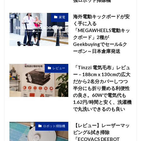
海外電動キックボードが安
家電
く手に入る
「MEGAWHEELS電動キッ
クボード」2種が
Geekbuyingでセール&ク
ーポン～日本倉庫発送
「Tinzzi 電気毛布」レビュ
レビュー
ー – 188cm x 130cmの広大
だから2名分カバーしつつ
半分にも折り畳める利便性
の良さ。60Wで電気代も
1.62円/時間と安く、洗濯機
で丸洗いできるのも良い
【レビュー】レーザーマッ
ロボット掃除機
ピング&拭き掃除
「ECOVACS DEEBOT