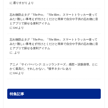
に
通りすがり
より
忘れ物防止タグ「Tile Pro」「Tile Slim」 スマートトラッカー使って
みた! 難しい事考えず付けとくだけと簡単で自分や子供の忘れ物に音
とアプリで探せる便利アイテム
に
Uni
より
忘れ物防止タグ「Tile Pro」「Tile Slim」 スマートトラッカー使って
みた! 難しい事考えず付けとくだけと簡単で自分や子供の忘れ物に音
とアプリで探せる便利アイテム
に
.
より
アニメ「サイバーパンク: エッジランナーズ」感想～涙腺崩壊。とに
かく最高だ。それしかない。*後半ネタバレあり
に
Uni
より
特集記事