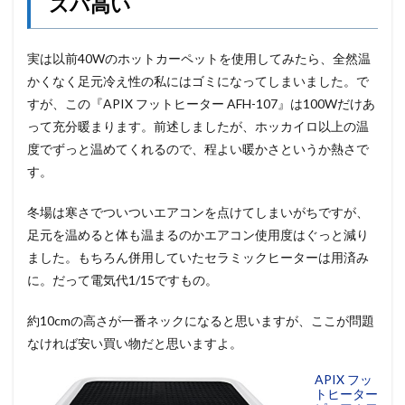
スパ高い
実は以前40Wのホットカーペットを使用してみたら、全然温
かくなく足元冷え性の私にはゴミになってしまいました。で
すが、この『APIX フットヒーター AFH-107』は100Wだけあ
って充分暖まります。前述しましたが、ホッカイロ以上の温
度でずっと温めてくれるので、程よい暖かさというか熱さで
す。
冬場は寒さでついついエアコンを点けてしまいがちですが、
足元を温めると体も温まるのかエアコン使用度はぐっと減り
ました。もちろん併用していたセラミックヒーターは用済み
に。だって電気代1/15ですもの。
約10cmの高さが一番ネックになると思いますが、ここが問題
なければ安い買い物だと思いますよ。
APIX フッ
トヒーター