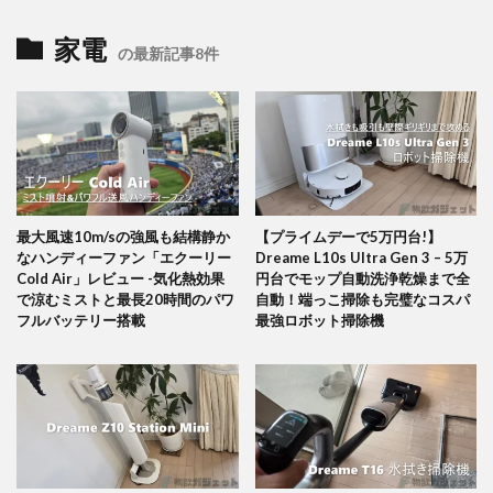
家電
の最新記事8件
最大風速10m/sの強風も結構静か
【プライムデーで5万円台!】
なハンディーファン「エクーリー
Dreame L10s Ultra Gen 3 – 5万
Cold Air」レビュー -気化熱効果
円台でモップ自動洗浄乾燥まで全
で涼むミストと最長20時間のパワ
自動！端っこ掃除も完璧なコスパ
フルバッテリー搭載
最強ロボット掃除機